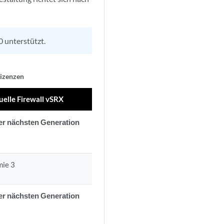
 unterstützt.
Lizenzen
uelle Firewall vSRX
er nächsten Generation
mie 3
er nächsten Generation