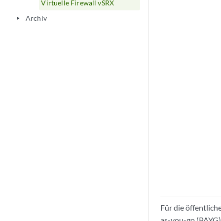
Virtuelle Firewall vSRX
Archiv
play_arrow
Für die öffentlich
as-you-go (PAYG) 