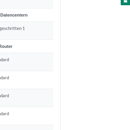
n Datencentern
geschritten 1
Router
ndard
ndard
ndard
ndard