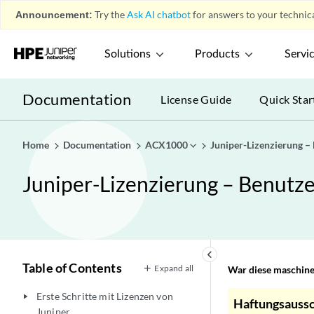
Announcement:
Try the
Ask AI chatbot
for answers to your technica
Solutions
Products
Servi
Documentation
License Guide
Quick Star
Home
Documentation
ACX1000
Juniper-Lizenzierung 
Juniper-Lizenzierung – Benut
keyboard_arrow_left
Table of Contents
Expand all
War diese maschinel
Erste Schritte mit Lizenzen von
play_arrow
Haftungsaussc
Juniper