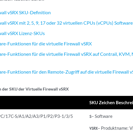
ewall vSRX SKU-Definition
ewall vSRX mit 2, 5, 9, 17 oder 32 virtuellen CPUs (vCPUs) Softwar
ewall vSRX Lizenz-SKUs
re-Funktionen für die virtuelle Firewall vSRX
re-Funktionen für die virtuelle Firewall vSRX auf Contrail, KVM
re-Funktionen für den Remote-Zugriff auf die virtuelle Firewall 
n der SKU der Virtuelle Firewall vSRX
SKU Zeichen Beschre
C/17C-S/A1/A2/A3/P1/P2/P3-1/3/5
– Software
S
– Produktname: Vi
VSRX