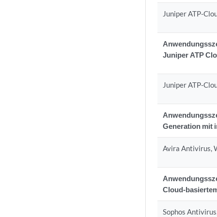
Juniper ATP-Clo
Anwendungsszena
Juniper ATP Cl
Juniper ATP-Clo
Anwendungsszena
Generation mit 
Avira Antivirus,
Anwendungsszena
Cloud-basierte
Sophos Antivirus