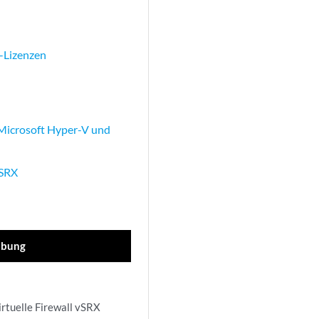
e-Lizenzen
, Microsoft Hyper-V und
vSRX
ibung
rtuelle Firewall vSRX