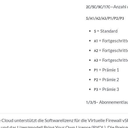
—Anzahl 
2C/5C/9C/17C
S/A1/A2/A3/P1/P2/P3
= Standard
S
= Fortgeschritt
A1
= Fortgeschritt
A2
= Fortgeschritt
A3
= Prämie 1
P1
= Prämie 2
P2
= Prämie 3
P3
– Abonnementlauf
1/3/5
e Cloud unterstützt die Softwarelizenz für die Virtuelle Firewall 
und das Lizenzmodell Bring Your Own License (BYOL). Die Preisge