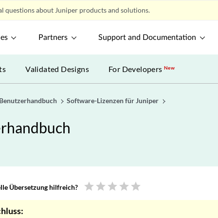
l questions about Juniper products and solutions.
ces
Partners
Support and Documentation
ts
Validated Designs
For Developers
New
– Benutzerhandbuch
Software-Lizenzen für Juniper
zerhandbuch
star
star
star
star
star
le Übersetzung hilfreich?
hluss: