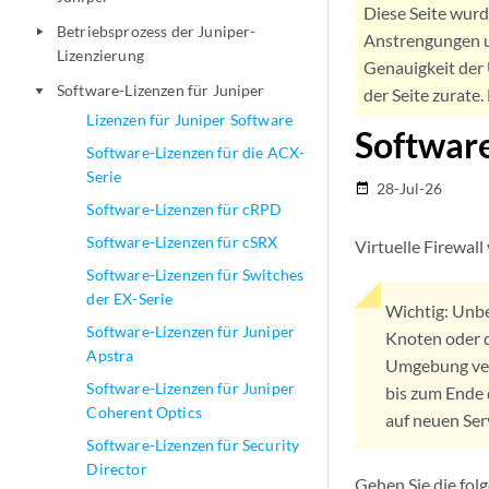
Diese Seite wur
Betriebsprozess der Juniper-
play_arrow
Anstrengungen u
Lizenzierung
Genauigkeit der 
Software-Lizenzen für Juniper
play_arrow
der Seite zurate
Lizenzen für Juniper Software
Software
Software-Lizenzen für die ACX-
Serie
28-Jul-26
date_range
Software-Lizenzen für cRPD
Software-Lizenzen für cSRX
Virtuelle Firewal
Software-Lizenzen für Switches
der EX-Serie
Wichtig:
Unbef
Software-Lizenzen für Juniper
Knoten oder d
Apstra
Umgebung ve
Software-Lizenzen für Juniper
bis zum Ende 
Coherent Optics
auf neuen Se
Software-Lizenzen für Security
Director
Gehen Sie die fol