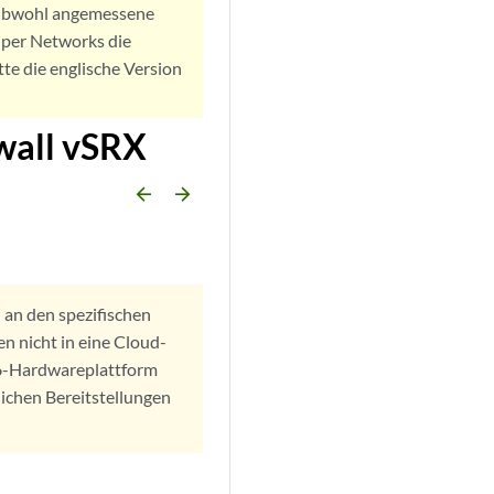
. Obwohl angemessene
iper Networks die
tte die englische Version
ewall vSRX
arrow_backward
arrow_forward
d an den spezifischen
n nicht in eine Cloud-
86-Hardwareplattform
ichen Bereitstellungen