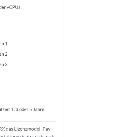
der vCPUs
en 1
en 2
en 3
zeit 1, 3 oder 5 Jahre
vSRX das Lizenzmodell Pay-
staltung richtet sich nach