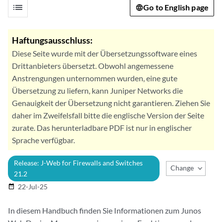
list
Go to English page
Haftungsausschluss:
Diese Seite wurde mit der Übersetzungssoftware eines
Drittanbieters übersetzt. Obwohl angemessene
Anstrengungen unternommen wurden, eine gute
Übersetzung zu liefern, kann Juniper Networks die
Genauigkeit der Übersetzung nicht garantieren. Ziehen Sie
daher im Zweifelsfall bitte die englische Version der Seite
zurate. Das herunterladbare PDF ist nur in englischer
Sprache verfügbar.
Release: J-Web for Firewalls and Switches
Change Release
21.2
22-Jul-25
date_range
In diesem Handbuch finden Sie Informationen zum Junos