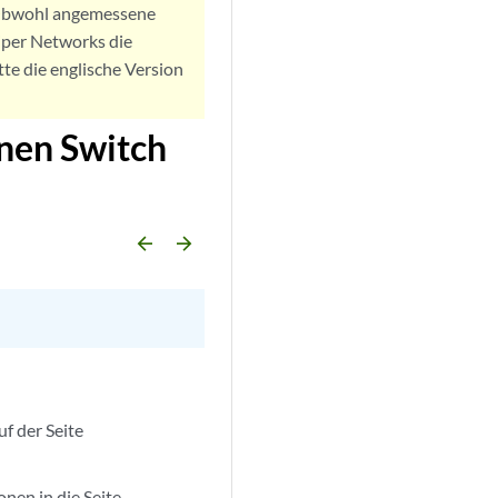
. Obwohl angemessene
iper Networks die
tte die englische Version
inen Switch
arrow_backward
arrow_forward
Auf der Seite
onen in die Seite