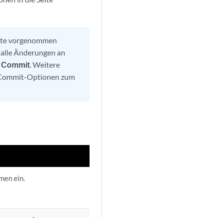
eite vorgenommen
m alle Änderungen an
>
Commit
. Weitere
r Commit-Optionen zum
men ein.