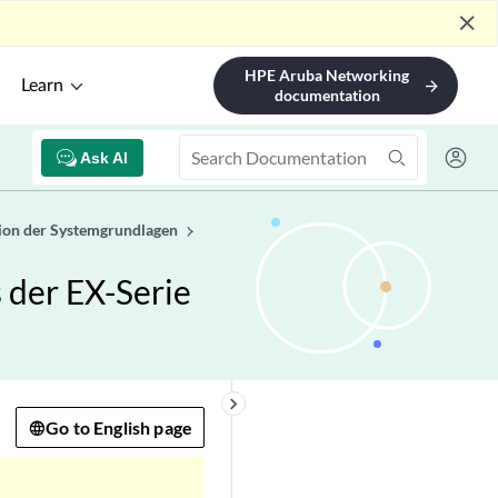
close
HPE Aruba Networking
Learn
arrow_forward
documentation
Ask AI
ion der Systemgrundlagen
der EX-Serie
keyboard_arrow_right
Go to English page