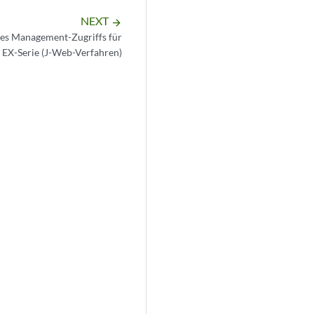
NEXT
arrow_forward
des Management-Zugriffs für
 EX-Serie (J-Web-Verfahren)