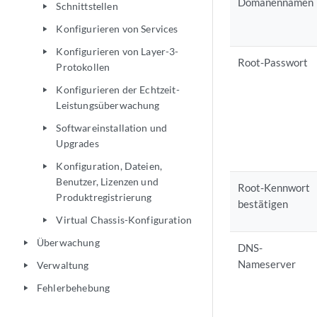
Domänennamen
Schnittstellen
play_arrow
Konfigurieren von Services
play_arrow
Konfigurieren von Layer-3-
play_arrow
Root-Passwort
Protokollen
Konfigurieren der Echtzeit-
play_arrow
Leistungsüberwachung
Softwareinstallation und
play_arrow
Upgrades
Konfiguration, Dateien,
play_arrow
Benutzer, Lizenzen und
Root-Kennwort
Produktregistrierung
bestätigen
Virtual Chassis-Konfiguration
play_arrow
Überwachung
play_arrow
DNS-
Nameserver
Verwaltung
play_arrow
Fehlerbehebung
play_arrow