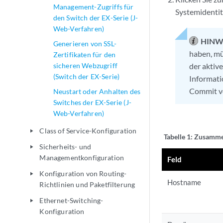
Management-Zugriffs für
Systemidentitä
den Switch der EX-Serie (J-
Web-Verfahren)
HINW
Generieren von SSL-
haben, mü
Zertifikaten für den
sicheren Webzugriff
der aktiv
(Switch der EX-Serie)
Informat
Commit v
Neustart oder Anhalten des
Switches der EX-Serie (J-
Web-Verfahren)
Class of Service-Konfiguration
play_arrow
Tabelle 1:
Zusammen
Sicherheits- und
play_arrow
Managementkonfiguration
Feld
Konfiguration von Routing-
play_arrow
Hostname
Richtlinien und Paketfilterung
Ethernet-Switching-
play_arrow
Konfiguration