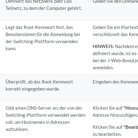
Definiert das Netzwerk oder Das
Geben Sie den Domän
Teilnetz, zu dem der Computer gehört.
Legt das Root-Kennwort fest, das
Geben Sie ein Klartex
Benutzerstamm für
die Anmeldung bei
verschlüsselt das Ken
der Switching-Plattform verwenden
HINWEIS:
Nachdem e
kann.
definiert wurde, ist es
bei der J-Web-Benutze
anmelden.
Überprüft, ob das Root-Kennwort
Eingeben des Kennwor
korrekt eingegeben wurde.
Gibt einen DNS-Server an, der von der
Klicken Sie auf
"Hinz
Switching-Plattform verwendet werden
Adresse hinzuzufügen
soll, um Hostnamen in Adressen
Klicken Sie auf
"Bearb
aufzulösen.
zu bearbeiten.