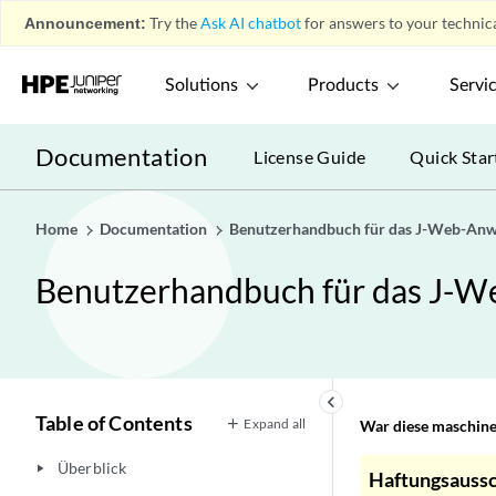
Announcement:
Try the
Ask AI chatbot
for answers to your technica
Solutions
Products
Servi
Documentation
License Guide
Quick Star
Home
Documentation
Benutzerhandbuch für das J-Web-Anwe
Benutzerhandbuch für das J-W
keyboard_arrow_left
Table of Contents
Expand all
War diese maschinel
Überblick
play_arrow
Haftungsaussc