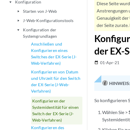
Konfiguration
play_arrow
Diese Seite wur
Anstrengungen u
Starten von J-Web
play_arrow
Genauigkeit der 
J-Web-Konfigurationstools
play_arrow
der Seite zurate
Konfiguration der
play_arrow
Konfigur
Systemgrundlagen
Anschließen und
der EX-S
Konfigurieren eines
Switches der EX-Serie (J-
01-Apr-21
date_range
Web-Verfahren)
Konfigurieren von Datum
und Uhrzeit für den Switch
HINWEIS
der EX-Serie (J-Web-
Verfahren)
So konfigurieren S
Konfigurieren der
Systemidentität für einen
Wählen Sie >
Switch der EX-Serie (J-
Systemidentit
Web-Verfahren)
Konfigurieren des
Klicken Sie z