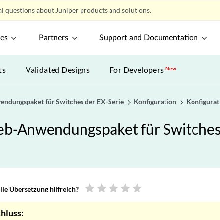
l questions about Juniper products and solutions.
ces
Partners
Support and Documentation
ts
Validated Designs
For Developers
New
ndungspaket für Switches der EX-Serie
Konfiguration
Konfigurat
eb-Anwendungspaket für Switches 
star
star
star
star
star
le Übersetzung hilfreich?
hluss: