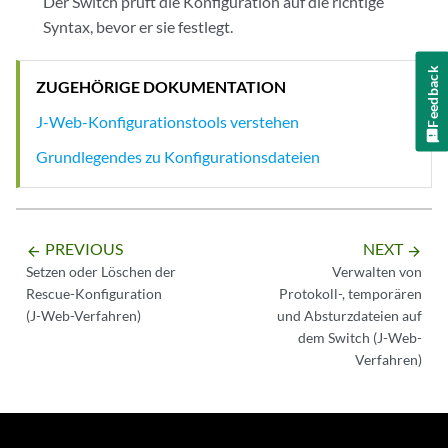
Der Switch prüft die Konfiguration auf die richtige
Syntax, bevor er sie festlegt.
Feedback
ZUGEHÖRIGE DOKUMENTATION
J-Web-Konfigurationstools verstehen
Grundlegendes zu Konfigurationsdateien
PREVIOUS
NEXT
arrow_backward
arrow_forward
Setzen oder Löschen der
Verwalten von
Rescue-Konfiguration
Protokoll-, temporären
(J-Web-Verfahren)
und Absturzdateien auf
dem Switch (J-Web-
Verfahren)