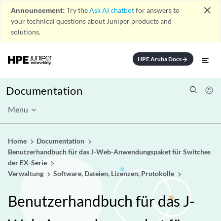
close
Announcement:
Try the
Ask AI chatbot
for answers to
your technical questions about Juniper products and
solutions.
HPE Aruba Docs
arrow_forward
Documentation
Menu
Home
Documentation
Benutzerhandbuch für das J-Web-Anwendungspaket für Switches
der EX-Serie
Verwaltung
Software, Dateien, Lizenzen, Protokolle
Benutzerhandbuch für das J-