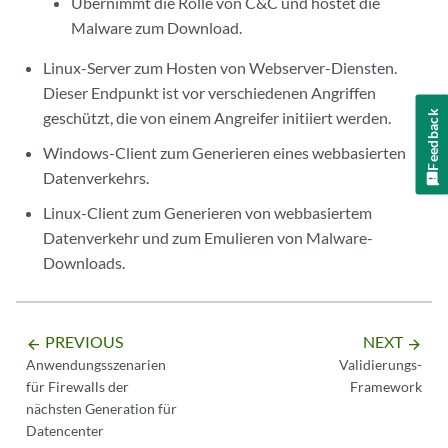
Übernimmt die Rolle von C&C und hostet die
Malware zum Download.
Linux-Server zum Hosten von Webserver-Diensten.
Dieser Endpunkt ist vor verschiedenen Angriffen
Feedback
geschützt, die von einem Angreifer initiiert werden.
Windows-Client zum Generieren eines webbasierten
Datenverkehrs.
Linux-Client zum Generieren von webbasiertem
Datenverkehr und zum Emulieren von Malware-
Downloads.
PREVIOUS
NEXT
arrow_backward
arrow_forward
Anwendungsszenarien
Validierungs-
für Firewalls der
Framework
nächsten Generation für
Datencenter