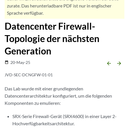
zurate. Das herunterladbare PDF ist nur in englischer
Sprache verfügbar.
Datencenter Firewall-
Topologie der nächsten
Generation
20-May-25
date_range
arrow_backward
arrow_forward
JVD-SEC-DCNGFW-01-01
Das Lab wurde mit einer grundlegenden
Datencenterarchitektur konfiguriert, um die folgenden
Komponenten zu emulieren:
SRX-Serie Firewall-Gerät (SRX4600) in einer Layer 2-
Hochverfügbarkeitsarchitektur.