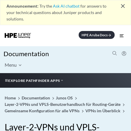
close
Announcement:
Try the
Ask AI chatbot
for answers to
your technical questions about Juniper products and
solutions.
HPE Aruba Docs
arrow_forward
Documentation
Menu
EXPLORE PATHFINDER APPS
Home
Documentation
Junos OS
Layer-2-VPNs und VPLS-Benutzerhandbuch für Routing-Geräte
Gemeinsame Konfiguration für alle VPNs
VPNs im Überblick
Layer-2-VPNs und VPLS-