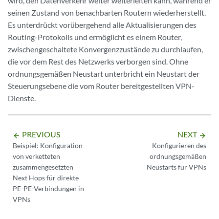
wird, den Datenverkehr weiter weiterleiten kann, während er
seinen Zustand von benachbarten Routern wiederherstellt.
Es unterdrückt vorübergehend alle Aktualisierungen des
Routing-Protokolls und ermöglicht es einem Router,
zwischengeschaltete Konvergenzzustände zu durchlaufen,
die vor dem Rest des Netzwerks verborgen sind. Ohne
ordnungsgemäßen Neustart unterbricht ein Neustart der
Steuerungsebene die vom Router bereitgestellten VPN-
Dienste.
PREVIOUS
NEXT
arrow_backward
arrow_forward
Beispiel: Konfiguration
Konfigurieren des
von verketteten
ordnungsgemäßen
zusammengesetzten
Neustarts für VPNs
Next Hops für direkte
PE-PE-Verbindungen in
VPNs