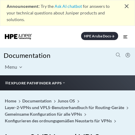
close
Announcement:
Try the
Ask AI chatbot
for answers to
your technical questions about Juniper products and
solutions.
HPE Aruba Docs
arrow_forward
Documentation
Menu
EXPLORE PATHFINDER APPS
Home
Documentation
Junos OS
Layer-2-VPNs und VPLS-Benutzerhandbuch für Routing-Geräte
Gemeinsame Konfiguration für alle VPNs
Konfigurieren des ordnungsgemäßen Neustarts für VPNs