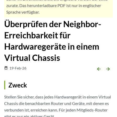
zurate. Das herunterladbare PDF ist nur in englischer
Sprache verfügbar.
Überprüfen der Neighbor-
Erreichbarkeit für
Hardwaregeräte in einem
Virtual Chassis
19-Feb-26
date_range
arrow_backward
arrow_forward
Zweck
Stellen Sie sicher, dass jedes Hardwaregerät in einem Virtual
Chassis die benachbarten Router und Geräte, mit denen es
verbunden ist, erreichen kann. Für jeden Mitglieds-Router
gibt es nur ein aktives Gerät.