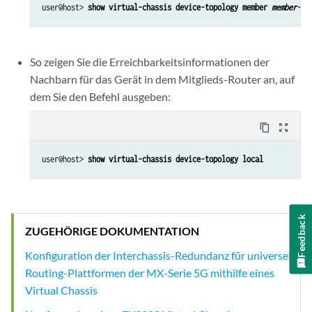
user@host> 
show virtual-chassis device-topology member 
member-id
So zeigen Sie die Erreichbarkeitsinformationen der
Nachbarn für das Gerät in dem Mitglieds-Router an, auf
dem Sie den Befehl ausgeben:
content_copy
zoom_out_map
user@host> 
show virtual-chassis device-topology local
Feedback
ZUGEHÖRIGE DOKUMENTATION
Konfiguration der Interchassis-Redundanz für universelle
Routing-Plattformen der MX-Serie 5G mithilfe eines
Virtual Chassis