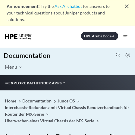
close
Announcement:
Try the
Ask AI chatbot
for answers to
your technical questions about Juniper products and
solutions.
HPE Aruba Docs
arrow_forward
Documentation
Menu
EXPLORE PATHFINDER APPS
Home
Documentation
Junos OS
Interchassis-Redundanz mit Virtual Chassis Benutzerhandbuch für
Router der MX-Serie
Überwachen eines Virtual Chassis der MX-Serie