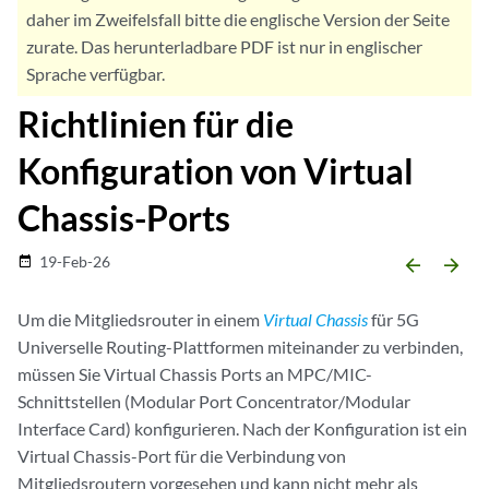
daher im Zweifelsfall bitte die englische Version der Seite
zurate. Das herunterladbare PDF ist nur in englischer
Sprache verfügbar.
Richtlinien für die
Konfiguration von Virtual
Chassis-Ports
19-Feb-26
date_range
arrow_backward
arrow_forward
Um die Mitgliedsrouter in einem
Virtual Chassis
für 5G
Universelle Routing-Plattformen miteinander zu verbinden,
müssen Sie Virtual Chassis Ports an MPC/MIC-
Schnittstellen (Modular Port Concentrator/Modular
Interface Card) konfigurieren. Nach der Konfiguration ist ein
Virtual Chassis-Port für die Verbindung von
Mitgliedsroutern vorgesehen und kann nicht mehr als