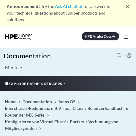
close
Announcement:
Try the
Ask AI chatbot
for answers to
your technical questions about Juniper products and
solutions.
HPE Aruba Docs
arrow_forward
Documentation
Menu
EXPLORE PATHFINDER APPS
Home
Documentation
Junos OS
Interchassis-Redundanz mit Virtual Chassis Benutzerhandbuch für
Router der MX-Serie
Konfigurieren von Virtual Chassis-Ports zur Verbindung von
Mitgliedsgeräten