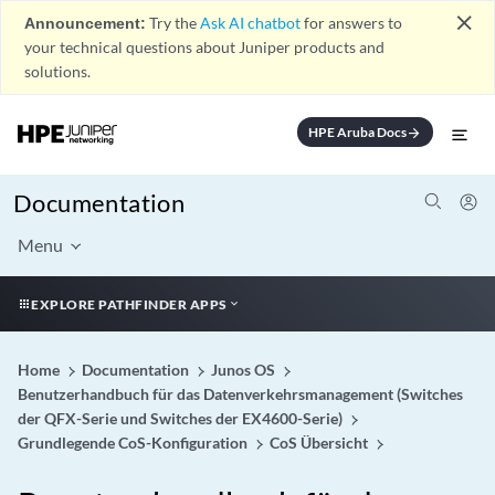
close
Announcement:
Try the
Ask AI chatbot
for answers to
your technical questions about Juniper products and
solutions.
HPE Aruba Docs
arrow_forward
Documentation
Menu
EXPLORE PATHFINDER APPS
Home
Documentation
Junos OS
Benutzerhandbuch für das Datenverkehrsmanagement (Switches
der QFX-Serie und Switches der EX4600-Serie)
Grundlegende CoS-Konfiguration
CoS Übersicht