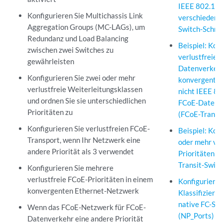
IEEE 802.1p-P
Konfigurieren Sie Multichassis Link
verschiedene
Aggregation Groups (MC-LAGs), um
Switch-Schnit
Redundanz und Load Balancing
Beispiel: Kon
zwischen zwei Switches zu
verlustfreie
gewährleisten
Datenverkehr
Konfigurieren Sie zwei oder mehr
konvergente 
verlustfreie Weiterleitungsklassen
nicht IEEE 802
und ordnen Sie sie unterschiedlichen
FCoE-Datenv
Prioritäten zu
(FCoE-Transit
Konfigurieren Sie verlustfreien FCoE-
Beispiel: Kon
Transport, wenn Ihr Netzwerk eine
oder mehr ver
andere Priorität als 3 verwendet
Prioritäten a
Transit-Switc
Konfigurieren Sie mehrere
verlustfreie FCoE-Prioritäten in einem
Konfigurieren
konvergenten Ethernet-Netzwerk
Klassifiziere
native FC-Sch
Wenn das FCoE-Netzwerk für FCoE-
(NP_Ports)
Datenverkehr eine andere Priorität