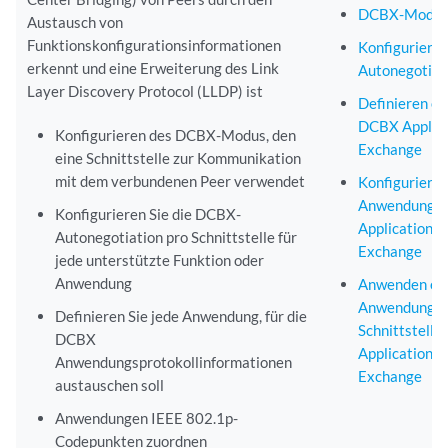
DCBX-Modus 
Austausch von
Funktionskonfigurationsinformationen
Konfiguriere
erkennt und eine Erweiterung des Link
Autonegotiat
Layer Discovery Protocol (LLDP) ist
Definieren e
DCBX Applica
Konfigurieren des DCBX-Modus, den
Exchange
eine Schnittstelle zur Kommunikation
mit dem verbundenen Peer verwendet
Konfigurieren
Anwendungsz
Konfigurieren Sie die DCBX-
Application P
Autonegotiation pro Schnittstelle für
Exchange
jede unterstützte Funktion oder
Anwendung
Anwenden ei
Anwendungszu
Definieren Sie jede Anwendung, für die
Schnittstelle
DCBX
Application P
Anwendungsprotokollinformationen
Exchange
austauschen soll
Anwendungen IEEE 802.1p-
Codepunkten zuordnen