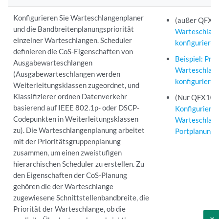
Konfigurieren Sie Warteschlangenplaner
(außer QFX1
und die Bandbreitenplanungspriorität
Warteschlang
einzelner Warteschlangen. Scheduler
konfigurieren
definieren die CoS-Eigenschaften von
Beispiel: Prior
Ausgabewarteschlangen
Warteschlan
(Ausgabewarteschlangen werden
konfigurieren
Weiterleitungsklassen zugeordnet, und
Klassifizierer ordnen Datenverkehr
(Nur QFX10
basierend auf IEEE 802.1p- oder DSCP-
Konfiguriere
Codepunkten in Weiterleitungsklassen
Warteschlang
zu). Die Warteschlangenplanung arbeitet
Portplanung
mit der Prioritätsgruppenplanung
zusammen, um einen zweistufigen
hierarchischen Scheduler zu erstellen. Zu
den Eigenschaften der CoS-Planung
gehören die der Warteschlange
zugewiesene Schnittstellenbandbreite, die
Priorität der Warteschlange, ob die