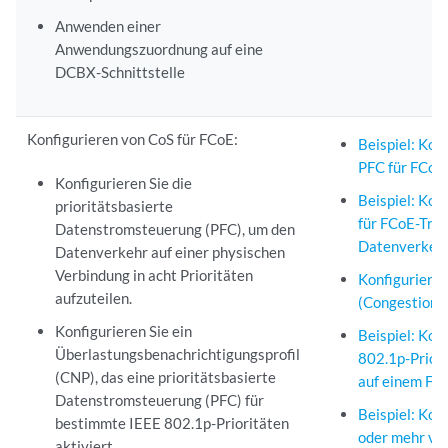
Anwenden einer
Anwendungszuordnung auf eine
DCBX-Schnittstelle
Konfigurieren von CoS für FCoE:
Beispiel: Kon
PFC für FCoE
Konfigurieren Sie die
Beispiel: Kon
prioritätsbasierte
für FCoE-Tran
Datenstromsteuerung (PFC), um den
Datenverkehr
Datenverkehr auf einer physischen
Verbindung in acht Prioritäten
Konfiguriere
aufzuteilen.
(Congestion N
Konfigurieren Sie ein
Beispiel: Kon
Überlastungsbenachrichtigungsprofil
802.1p-Prior
(CNP), das eine prioritätsbasierte
auf einem F
Datenstromsteuerung (PFC) für
Beispiel: Kon
bestimmte IEEE 802.1p-Prioritäten
oder mehr ver
aktiviert