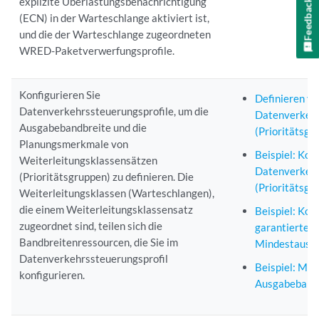
explizite Überlastungsbenachrichtigung
Feedback
(ECN) in der Warteschlange aktiviert ist,
und die der Warteschlange zugeordneten
WRED-Paketverwerfungsprofile.
Konfigurieren Sie
Definieren vo
Datenverkehrssteuerungsprofile, um die
Datenverkehr
Ausgabebandbreite und die
(Prioritätsgr
Planungsmerkmale von
Beispiel: Kon
Weiterleitungsklassensätzen
Datenverkehr
(Prioritätsgruppen) zu definieren. Die
(Prioritätsgr
Weiterleitungsklassen (Warteschlangen),
die einem Weiterleitungsklassensatz
Beispiel: Kon
zugeordnet sind, teilen sich die
garantierten
Bandbreitenressourcen, die Sie im
Mindestausg
Datenverkehrssteuerungsprofil
Beispiel: Ma
konfigurieren.
Ausgabebandb