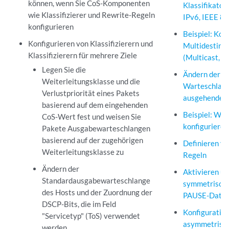
können, wenn Sie CoS-Komponenten
Klassifikator
wie Klassifizierer und Rewrite-Regeln
IPv6, IEEE 80
konfigurieren
Beispiel: Kon
Konfigurieren von Klassifizierern und
Multidestinat
Klassifizierern für mehrere Ziele
(Multicast, B
Legen Sie die
Ändern der S
Weiterleitungsklasse und die
Warteschlang
Verlustpriorität eines Pakets
ausgehenden
basierend auf dem eingehenden
Beispiel: Wei
CoS-Wert fest und weisen Sie
konfigurieren
Pakete Ausgabewarteschlangen
basierend auf der zugehörigen
Definieren v
Weiterleitungsklasse zu
Regeln
Ändern der
Aktivieren un
Standardausgabewarteschlange
symmetrisch
des Hosts und der Zuordnung der
PAUSE-Daten
DSCP-Bits, die im Feld
Konfiguratio
"Servicetyp" (ToS) verwendet
asymmetrisc
werden