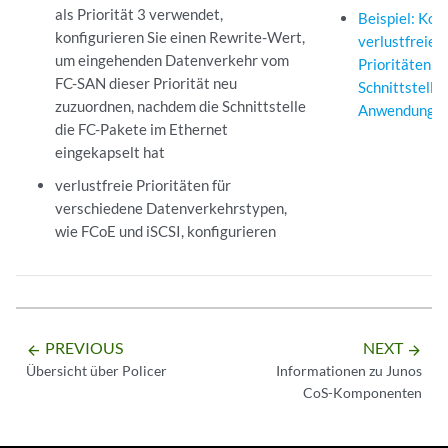
als Priorität 3 verwendet,
Beispiel: Kon
konfigurieren Sie einen Rewrite-Wert,
verlustfreien
um eingehenden Datenverkehr vom
Prioritäten a
FC-SAN dieser Priorität neu
Schnittstelle
zuzuordnen, nachdem die Schnittstelle
Anwendungen 
die FC-Pakete im Ethernet
eingekapselt hat
verlustfreie Prioritäten für
verschiedene Datenverkehrstypen,
wie FCoE und iSCSI, konfigurieren
PREVIOUS
NEXT
arrow_backward
arrow_forward
Übersicht über Policer
Informationen zu Junos
CoS-Komponenten