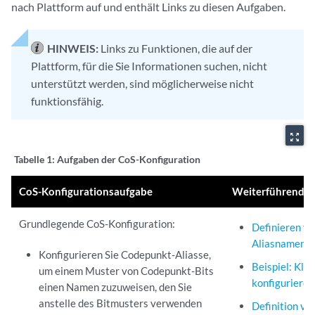
nach Plattform auf und enthält Links zu diesen Aufgaben.
HINWEIS:
Links zu Funktionen, die auf der
Plattform, für die Sie Informationen suchen, nicht
unterstützt werden, sind möglicherweise nicht
funktionsfähig.
zoom_out_map
Tabelle 1:
Aufgaben der CoS-Konfiguration
CoS-Konfigurationsaufgabe
Weiterführende 
Grundlegende CoS-Konfiguration:
Definieren v
Aliasnamen
Konfigurieren Sie Codepunkt-Aliasse,
Beispiel: Klas
um einem Muster von Codepunkt-Bits
konfigurieren
einen Namen zuzuweisen, den Sie
anstelle des Bitmusters verwenden
Definition vo