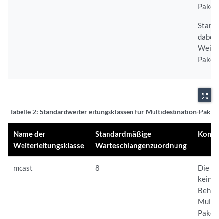
Paket
Standa
dabei 
Weiter
Paketv
zoom_out_map
Tabelle 2:
Standardweiterleitungsklassen für Multidestination-Paket
Name der
Standardmäßige
Komm
Weiterleitungsklasse
Warteschlangenzuordnung
mcast
8
Die S
keine 
Behand
Multid
Pakete