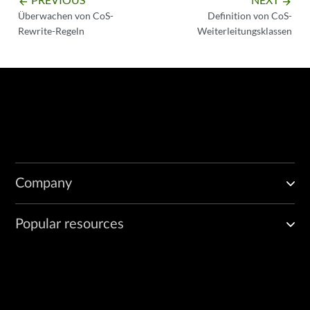
arrow_backward
arrow_forward
Überwachen von CoS-
Definition von CoS-
Rewrite-Regeln
Weiterleitungsklassen
Company
Popular resources