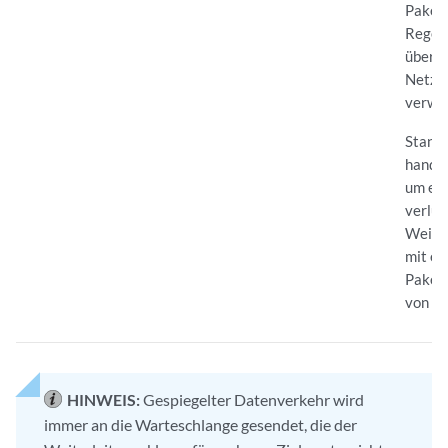
Pakete
Regel 
überla
Netzw
verwo
Stand
handel
um ei
verlus
Weite
mit e
Paketv
von
dr
HINWEIS:
Gespiegelter Datenverkehr wird
immer an die Warteschlange gesendet, die der