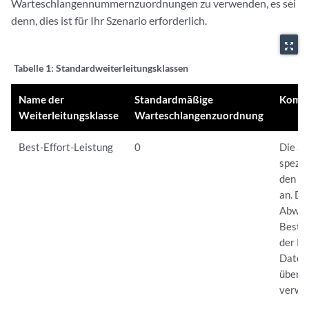
Warteschlangennummernzuordnungen zu verwenden, es sei
denn, dies ist für Ihr Szenario erforderlich.
zoom_out_map
Tabelle 1:
Standardweiterleitungsklassen
Name der
Standardmäßige
Komm
Weiterleitungsklasse
Warteschlangenzuordnung
Best-Effort-Leistung
0
Die So
spezie
den B
an. Die
Abwärt
Best-E
der Re
Datenv
überl
verwor