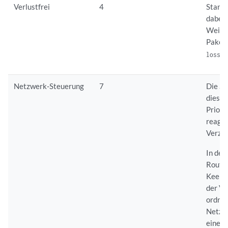
Verlustfrei
4
Standa
dabei 
Weiter
Paketv
.
loss
Netzwerk-Steuerung
7
Die So
dieser
Priori
reagie
Verzö
In der
Routin
Keepal
der Ve
ordnu
Netzwe
eine 