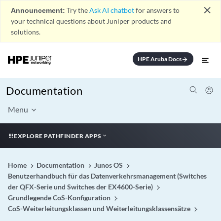
close
Announcement:
Try the
Ask AI chatbot
for answers to
your technical questions about Juniper products and
solutions.
HPE Aruba Docs
arrow_forward
Documentation
Menu
EXPLORE PATHFINDER APPS
Home
Documentation
Junos OS
Benutzerhandbuch für das Datenverkehrsmanagement (Switches
der QFX-Serie und Switches der EX4600-Serie)
Grundlegende CoS-Konfiguration
CoS-Weiterleitungsklassen und Weiterleitungsklassensätze