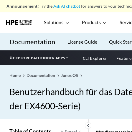
Announcement:
Try the
Ask AI chatbot
for answers to your technica
Solutions
Products
Servi
Documentation
License Guide
Quick Star
EXPLORE PATHFINDER APPS
CLI Explorer
Feature
Home
Documentation
Junos OS
Benutzerhandbuch für das Dat
der EX4600-Serie)
keyboard_arrow_left
Table of Contents
Expand all
War diese maschinel