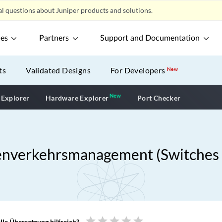
l questions about Juniper products and solutions.
ces
Partners
Support and Documentation
ts
Validated Designs
For Developers
New
New
New application
 Explorer
Hardware Explorer
Port Checker
enverkehrsmanagement (Switches 
star
star
star
star
star
le Übersetzung hilfreich?