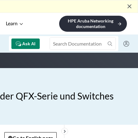
close
HPE Aruba Networking
Learn
arrow_forward
documentation
Ask AI
der QFX-Serie und Switches
keyboard_arrow_right
Go to English page