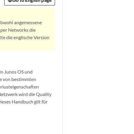
. Obwohl angemessene
iper Networks die
tte die englische Version
 in Junos OS und
die von bestimmten
erlusteigenschaften
Netzwerk wird die Quality
ieses Handbuch gilt für