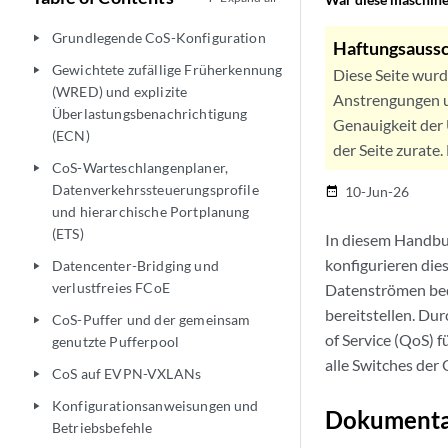
Grundlegende CoS-Konfiguration
play_arrow
Haftungsaussc
Gewichtete zufällige Früherkennung
play_arrow
Diese Seite wur
(WRED) und explizite
Anstrengungen u
Überlastungsbenachrichtigung
Genauigkeit der 
(ECN)
der Seite zurate
CoS-Warteschlangenplaner,
play_arrow
Datenverkehrssteuerungsprofile
10-Jun-26
date_range
und hierarchische Portplanung
(ETS)
In diesem Handbuc
konfigurieren die
Datencenter-Bridging und
play_arrow
verlustfreies FCoE
Datenströmen bedi
bereitstellen. Du
CoS-Puffer und der gemeinsam
play_arrow
of Service (QoS) 
genutzte Pufferpool
alle Switches der
CoS auf EVPN-VXLANs
play_arrow
Konfigurationsanweisungen und
play_arrow
Dokumenta
Betriebsbefehle