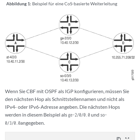
Abbildung 1:
Beispiel für eine CoS-basierte Weiterleitung
Wenn Sie CBF mit OSPF als IGP konfigurieren, müssen Sie
den nächsten Hop als Schnittstellennamen und nicht als
IPv4- oder IPv6-Adresse angeben. Die nächsten Hops
werden in diesem Beispiel als
und
ge-2/0/0.0
so-
angegeben.
0/3/0.0
content_copy
zoom_out_map