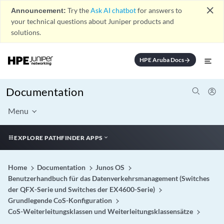
close
Announcement:
Try the
Ask AI chatbot
for answers to
your technical questions about Juniper products and
solutions.
HPE Aruba Docs
arrow_forward
Documentation
Menu
EXPLORE PATHFINDER APPS
Home
Documentation
Junos OS
Benutzerhandbuch für das Datenverkehrsmanagement (Switches
der QFX-Serie und Switches der EX4600-Serie)
Grundlegende CoS-Konfiguration
CoS-Weiterleitungsklassen und Weiterleitungsklassensätze