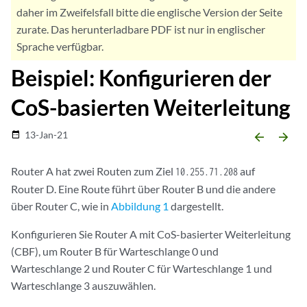
daher im Zweifelsfall bitte die englische Version der Seite
zurate. Das herunterladbare PDF ist nur in englischer
Sprache verfügbar.
Beispiel: Konfigurieren der
CoS-basierten Weiterleitung
13-Jan-21
date_range
arrow_backward
arrow_forward
Router A hat zwei Routen zum Ziel
auf
10.255.71.208
Router D. Eine Route führt über Router B und die andere
über Router C, wie in
Abbildung 1
dargestellt.
Konfigurieren Sie Router A mit CoS-basierter Weiterleitung
(CBF), um Router B für Warteschlange 0 und
Warteschlange 2 und Router C für Warteschlange 1 und
Warteschlange 3 auszuwählen.