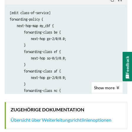
[edit class-of-service]

forwarding-policy {

    next-hop-map my_cbf {

        forwarding-class be {

            next-hop ge-2/0/0.0;

        }

        forwarding-class ef {

Feedback
            next-hop so-0/3/0.0;

        }

        forwarding-class af {

            next-hop ge-2/0/0.0;

        }

Show
more
        forwarding-class nc {

            next-hop so-0/3/0.0;

        }

ZUGEHÖRIGE DOKUMENTATION
    }

}

Übersicht über Weiterleitungsrichtlinienoptionen
classifiers {

    inet-precedence inet {
