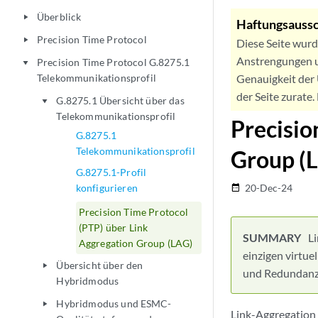
Überblick
play_arrow
Haftungsaussc
Precision Time Protocol
play_arrow
Diese Seite wur
Anstrengungen u
Precision Time Protocol G.8275.1
play_arrow
Telekommunikationsprofil
Genauigkeit der 
der Seite zurate
G.8275.1 Übersicht über das
play_arrow
Telekommunikationsprofil
Precisio
G.8275.1
Telekommunikationsprofil
Group (
G.8275.1-Profil
konfigurieren
20-Dec-24
date_range
Precision Time Protocol
(PTP) über Link
L
Aggregation Group (LAG)
einzigen virtue
Übersicht über den
play_arrow
und Redundanz z
Hybridmodus
Hybridmodus und ESMC-
play_arrow
Link-Aggregation 