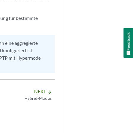
zung für bestimmte
Feedback
n eine aggregierte
onfiguriert ist.
E PTP mit Hypermode
NEXT
arrow_forward
Hybrid-Modus