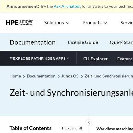
Announcement:
Try the
Ask AI chatbot
for answers to your technica
Solutions
Products
Servi
Documentation
License Guide
Quick Star
EXPLORE PATHFINDER APPS
CLI Explorer
Feature
Home
Documentation
Junos OS
Zeit- und Synchronisierun
Zeit- und Synchronisierungsanl
keyboard_arrow_left
Table of Contents
Expand all
War diese maschinel