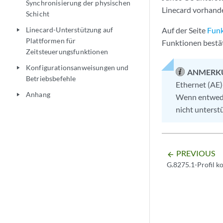
Synchronisierung der physischen
Linecard vorhande
Schicht
Linecard-Unterstützung auf
Auf der Seite
Funk
play_arrow
Plattformen für
Funktionen bestät
Zeitsteuerungsfunktionen
Konfigurationsanweisungen und
play_arrow
ANMERK
Betriebsbefehle
Ethernet (AE)
Anhang
play_arrow
Wenn entwede
nicht unterstü
PREVIOUS
arrow_backward
G.8275.1-Profil k