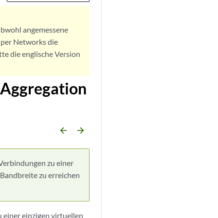
. Obwohl angemessene
iper Networks die
tte die englische Version
k Aggregation
arrow_backward
arrow_forward
Verbindungen zu einer
 Bandbreite zu erreichen
einer einzigen virtuellen