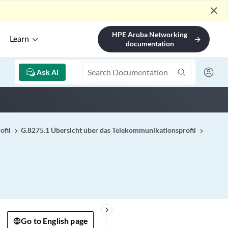
close
HPE Aruba Networking
Learn
arrow_forward
documentation
Ask AI
ofil
G.8275.1 Übersicht über das Telekommunikationsprofil
keyboard_arrow_right
Go to English page