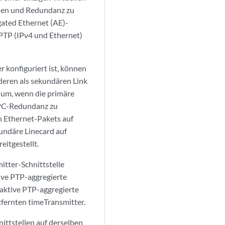
chen und Redundanz zu
egated Ethernet (AE)-
 PTP (IPv4 und Ethernet)
r konfiguriert ist, können
deren als sekundären Link
 um, wenn die primäre
 FPC-Redundanz zu
n Ethernet-Pakets auf
undäre Linecard auf
eitgestellt.
tter-Schnittstelle
ive PTP-aggregierte
 aktive PTP-aggregierte
fernten timeTransmitter.
ttstellen auf derselben