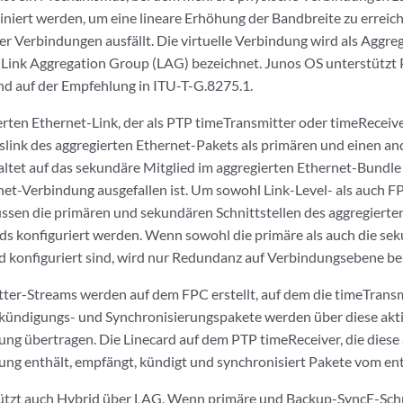
niert werden, um eine lineare Erhöhung der Bandbreite zu errei
 der Verbindungen ausfällt. Die virtuelle Verbindung wird als Aggr
r Link Aggregation Group (LAG) bezeichnet. Junos OS unterstützt
d auf der Empfehlung in ITU-T-G.8275.1.
erten Ethernet-Link, der als PTP timeTransmitter oder timeReceive
dslink des aggregierten Ethernet-Pakets als primären und einen an
ltet auf das sekundäre Mitglied im aggregierten Ethernet-Bundle
net-Verbindung ausgefallen ist. Um sowohl Link-Level- als auch
ssen die primären und sekundären Schnittstellen des aggregierte
ds konfiguriert werden. Wenn sowohl die primäre als auch die sek
d konfiguriert sind, wird nur Redundanz auf Verbindungsebene ber
er-Streams werden auf dem FPC erstellt, auf dem die timeTransmi
nkündigungs- und Synchronisierungspakete werden über diese akt
ng übertragen. Die Linecard auf dem PTP timeReceiver, die diese
ng enthält, empfängt, kündigt und synchronisiert Pakete vom ent
ützt auch Hybrid über LAG. Wenn primäre und Backup-SyncE-Schni