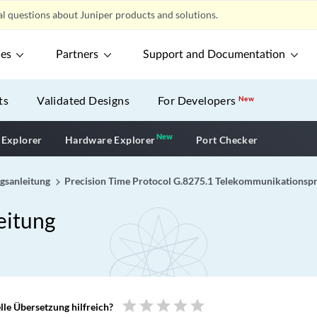
l questions about Juniper products and solutions.
ces
Partners
Support and Documentation
ts
Validated Designs
For Developers
New
New
New application
 Explorer
Hardware Explorer
Port Checker
gsanleitung
Precision Time Protocol G.8275.1 Telekommunikationspr
eitung
star
star
star
star
star
le Übersetzung hilfreich?