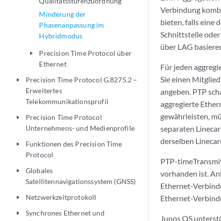
Qualitätsstufenzuordnung
Verbindung kombi
Minderung der
bieten, falls eine
Phasenanpassung im
Schnittstelle ode
Hybridmodus
über LAG basieren
Precision Time Protocol über
play_arrow
Ethernet
Für jeden aggregi
Sie einen Mitglie
Precision Time Protocol G.8275.2 –
play_arrow
Erweitertes
angeben. PTP scha
Telekommunikationsprofil
aggregierte Ether
gewährleisten, mü
Precision Time Protocol
play_arrow
Unternehmens- und Medienprofile
separaten Linecar
derselben Linecar
Funktionen des Precision Time
play_arrow
Protocol
PTP-timeTransmitt
Globales
play_arrow
vorhanden ist. A
Satellitennavigationssystem (GNSS)
Ethernet-Verbindu
Netzwerkzeitprotokoll
Ethernet-Verbindu
play_arrow
Synchrones Ethernet und
play_arrow
Junos OS unterst