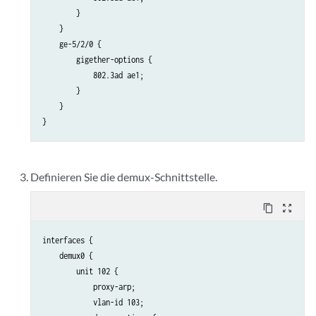
        }

    }

    ge-5/2/0 {

        gigether-options {

            802.3ad ae1;

        }

    }

Definieren Sie die demux-Schnittstelle.
content_copy
zoom_out_map
interfaces {

    demux0 {

        unit 102 {

            proxy-arp;

            vlan-id 103;
