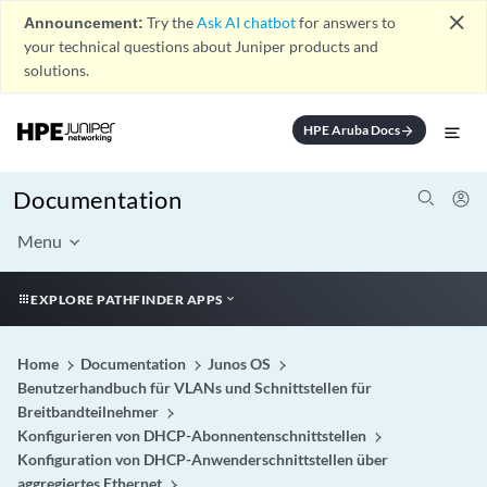
close
Announcement:
Try the
Ask AI chatbot
for answers to
your technical questions about Juniper products and
solutions.
HPE Aruba Docs
arrow_forward
Documentation
Menu
EXPLORE PATHFINDER APPS
Home
Documentation
Junos OS
Benutzerhandbuch für VLANs und Schnittstellen für
Breitbandteilnehmer
Konfigurieren von DHCP-Abonnentenschnittstellen
Konfiguration von DHCP-Anwenderschnittstellen über
aggregiertes Ethernet