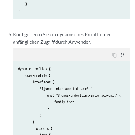
    }

Konfigurieren Sie ein dynamisches Profil für den
anfänglichen Zugriff durch Anwender.
content_copy
zoom_out_map
dynamic-profiles {

    user-profile {

        interfaces {

            "$junos-interface-ifd-name" {

                unit "$junos-underlying-interface-unit" {

                    family inet;

                }

            }

        }

        protocols {
