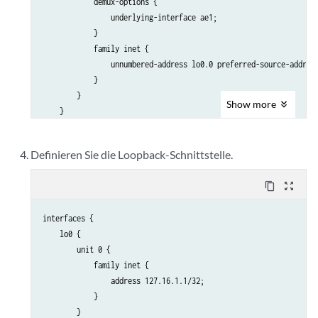
            demux-options {

                underlying-interface ae1;

            }

            family inet {

                unnumbered-address lo0.0 preferred-source-address
            }

        }

Show
more
    }

Definieren Sie die Loopback-Schnittstelle.
content_copy
zoom_out_map
interfaces {

    lo0 {

        unit 0 {

            family inet {

                address 127.16.1.1/32;

            }

        }
