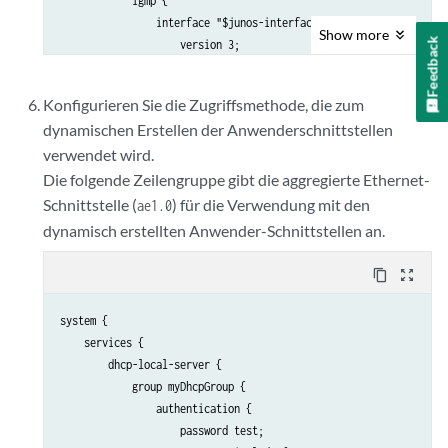
            igmp {

                interface "$junos-interface-name" {

Show
more
Feedback
                    version 3;

                    immediate-leave;

                    promiscuous-mode;

Konfigurieren Sie die Zugriffsmethode, die zum
                }

dynamischen Erstellen der Anwenderschnittstellen
            }

verwendet wird.
        }

    }

Die folgende Zeilengruppe gibt die aggregierte Ethernet-
Schnittstelle (
) für die Verwendung mit den
ae1.0
dynamisch erstellten Anwender-Schnittstellen an.
content_copy
zoom_out_map
system {

    services {

        dhcp-local-server {

            group myDhcpGroup {

                authentication {

                    password test;
