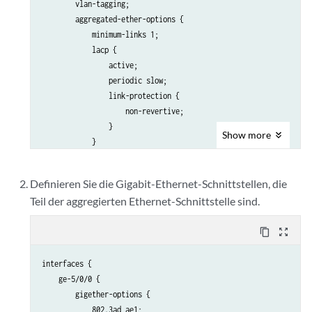
        vlan-tagging;

        aggregated-ether-options {

            minimum-links 1;

            lacp {

                active;

                periodic slow;

                link-protection {

                    non-revertive;

                }

Show
more
            }

        }

    }

Definieren Sie die Gigabit-Ethernet-Schnittstellen, die
Teil der aggregierten Ethernet-Schnittstelle sind.
content_copy
zoom_out_map
interfaces {

    ge-5/0/0 {

        gigether-options {

            802.3ad ae1;
