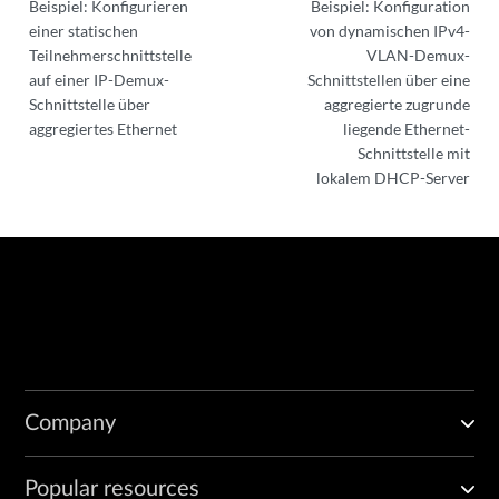
Beispiel: Konfigurieren
Beispiel: Konfiguration
einer statischen
von dynamischen IPv4-
Teilnehmerschnittstelle
VLAN-Demux-
auf einer IP-Demux-
Schnittstellen über eine
Schnittstelle über
aggregierte zugrunde
aggregiertes Ethernet
liegende Ethernet-
Schnittstelle mit
lokalem DHCP-Server
Company
Popular resources