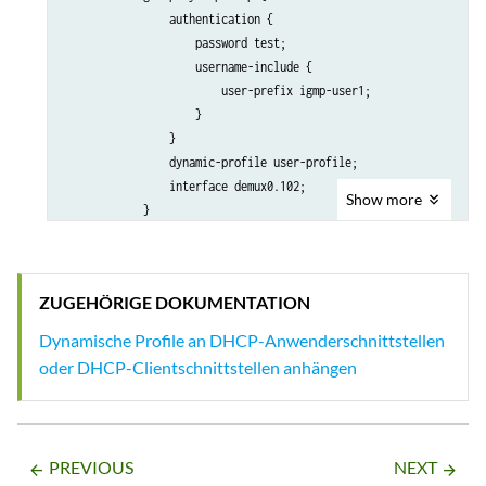
                authentication {

                    password test;

                    username-include {

                        user-prefix igmp-user1;

                    }

                }

                dynamic-profile user-profile;

                interface demux0.102;

Show
more
            }

        }

    }

ZUGEHÖRIGE DOKUMENTATION
Dynamische Profile an DHCP-Anwenderschnittstellen
oder DHCP-Clientschnittstellen anhängen
PREVIOUS
NEXT
arrow_backward
arrow_forward