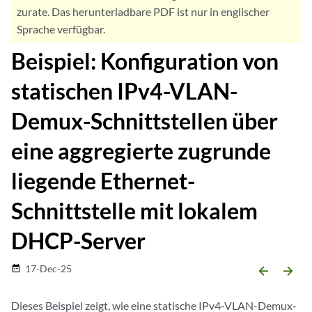
zurate. Das herunterladbare PDF ist nur in englischer
Sprache verfügbar.
Beispiel: Konfiguration von
statischen IPv4-VLAN-
Demux-Schnittstellen über
eine aggregierte zugrunde
liegende Ethernet-
Schnittstelle mit lokalem
DHCP-Server
17-Dec-25
date_range
arrow_backward
arrow_forward
Dieses Beispiel zeigt, wie eine statische IPv4-VLAN-Demux-