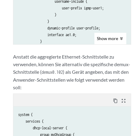
                    username-include {

                        user-prefix igmp-user1;

                    }

                }

                dynamic-profile user-profile;

                interface ae1.0;

Show
more
            }

        }

    }

Anstatt die aggregierte Ethernet-Schnittstelle zu
verwenden, können Sie alternativ die spezifische demux-
Schnittstelle (
) als Gerät angeben, das mit den
demux0.102
Anwender-Schnittstellen wie folgt verwendet werden
soll:
content_copy
zoom_out_map
system {

    services {

        dhcp-local-server {

            group myDhcpGroup {
