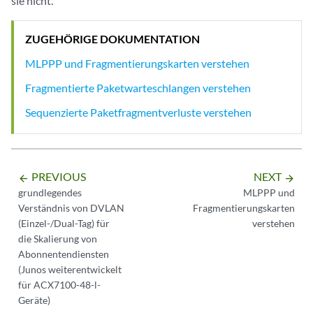
sie nicht.
ZUGEHÖRIGE DOKUMENTATION
MLPPP und Fragmentierungskarten verstehen
Fragmentierte Paketwarteschlangen verstehen
Sequenzierte Paketfragmentverluste verstehen
PREVIOUS
NEXT
arrow_backward
arrow_forward
grundlegendes
MLPPP und
Verständnis von DVLAN
Fragmentierungskarten
(Einzel-/Dual-Tag) für
verstehen
die Skalierung von
Abonnentendiensten
(Junos weiterentwickelt
für ACX7100-48-l-
Geräte)