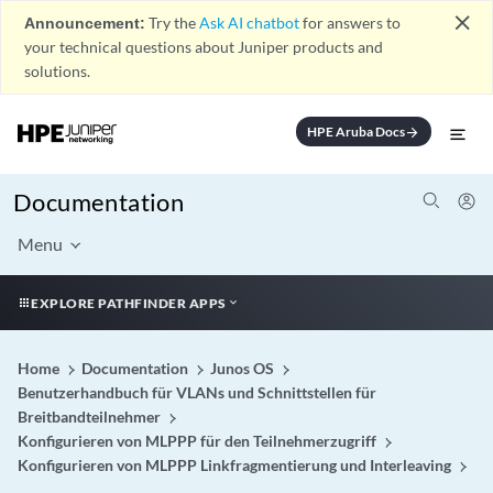
close
Announcement:
Try the
Ask AI chatbot
for answers to
your technical questions about Juniper products and
solutions.
HPE Aruba Docs
arrow_forward
Documentation
Menu
EXPLORE PATHFINDER APPS
Home
Documentation
Junos OS
Benutzerhandbuch für VLANs und Schnittstellen für
Breitbandteilnehmer
Konfigurieren von MLPPP für den Teilnehmerzugriff
Konfigurieren von MLPPP Linkfragmentierung und Interleaving