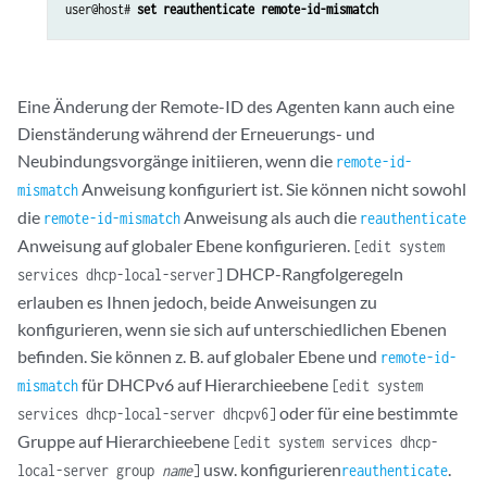
user@host# 
set reauthenticate remote-id-mismatch
Eine Änderung der Remote-ID des Agenten kann auch eine
Dienständerung während der Erneuerungs- und
Neubindungsvorgänge initiieren, wenn die
remote-id-
Anweisung konfiguriert ist. Sie können nicht sowohl
mismatch
die
Anweisung als auch die
remote-id-mismatch
reauthenticate
Anweisung auf globaler Ebene konfigurieren.
[edit system
DHCP-Rangfolgeregeln
services dhcp-local-server]
erlauben es Ihnen jedoch, beide Anweisungen zu
konfigurieren, wenn sie sich auf unterschiedlichen Ebenen
befinden. Sie können z. B. auf globaler Ebene und
remote-id-
für DHCPv6 auf Hierarchieebene
mismatch
[edit system
oder für eine bestimmte
services dhcp-local-server dhcpv6]
Gruppe auf Hierarchieebene
[edit system services dhcp-
usw. konfigurieren
.
local-server group
name
]
reauthenticate