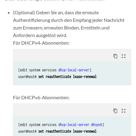
(Optional) Geben Sie an, dass die erneute
Authentifizierung durch den Empfang jeder Nachricht
zum Erneuern, erneuten Binden, Ermitteln und
Anfordern ausgelöst wird.
Für DHCPv4-Abonnenten:
content_copy
zoom_out_map
[edit system services 
dhcp-local-server
]

user@host# 
set reauthenticate lease-renewal
Für DHCPv6-Abonnenten:
content_copy
zoom_out_map
[edit system services 
dhcp-local-server
dhcpv6
]

user@host# 
set reauthenticate lease-renewal