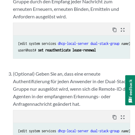
Gruppe durch den Empfang jeder Nachricht zum
erneuten Erneuern, erneuten Binden, Ermitteln und
Anfordern ausgelöst wird.
content_copy
zoom_out_map
[edit system services 
dhcp-local-server
dual-stack-group
name
]

user@host# 
set reauthenticate lease-renewal
(Optional) Geben Sie an, dass eine erneute
Authentifizierung für jeden Anwender in der Dual-Stack-
Feedback
Gruppe nur ausgelöst wird, wenn sich die Remote-ID des
Agenten in der empfangenen Erkennungs- oder
Anfragennachricht geändert hat.
content_copy
zoom_out_map
[edit system services 
dhcp-local-server
dual-stack-group
name
]
