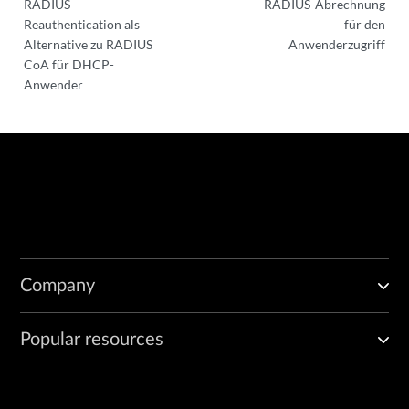
RADIUS
RADIUS-Abrechnung
Reauthentication als
für den
Alternative zu RADIUS
Anwenderzugriff
CoA für DHCP-
Anwender
Company
Popular resources