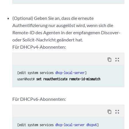
(Optional) Geben Sie an, dass die erneute
Authentifizierung nur ausgelöst wird, wenn sich die
Remote-ID des Agenten in der empfangenen Discover-
oder Solicit-Nachricht geändert hat.
Für DHCPv4-Abonnenten:
content_copy
zoom_out_map
[edit system services 
dhcp-local-server
]

user@host# 
set reauthenticate remote-id-mismatch
Für DHCPv6-Abonnenten:
content_copy
zoom_out_map
[edit system services 
dhcp-local-server
dhcpv6
]
