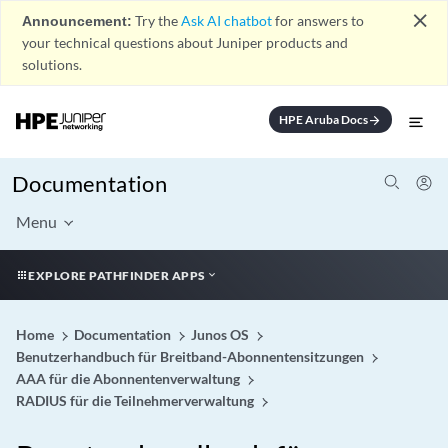
close
Announcement:
Try the
Ask AI chatbot
for answers to
your technical questions about Juniper products and
solutions.
HPE Aruba Docs
arrow_forward
Documentation
Menu
EXPLORE PATHFINDER APPS
Home
Documentation
Junos OS
Benutzerhandbuch für Breitband-Abonnentensitzungen
AAA für die Abonnentenverwaltung
RADIUS für die Teilnehmerverwaltung