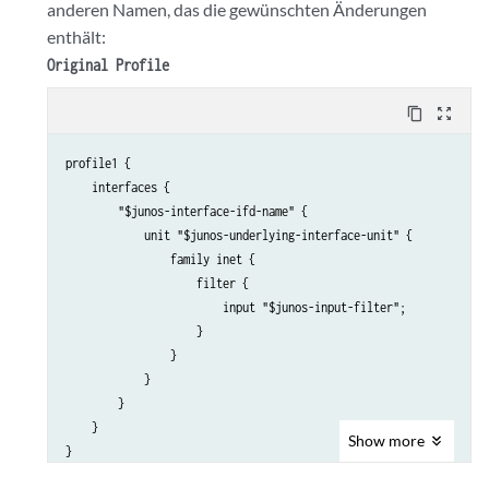
anderen Namen, das die gewünschten Änderungen
enthält:
Original Profile
content_copy
zoom_out_map
profile1 {

    interfaces {

        "$junos-interface-ifd-name" {

            unit "$junos-underlying-interface-unit" {

                family inet {

                    filter {

                        input "$junos-input-filter";

                    }

                }

            }

        }

    }

Show
more