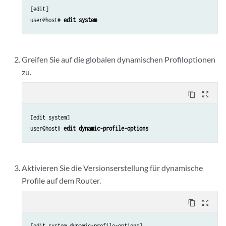
[edit]

user@host# 
edit system
Greifen Sie auf die globalen dynamischen Profiloptionen
zu.
content_copy
zoom_out_map
[edit system]

user@host# 
edit dynamic-profile-options
Aktivieren Sie die Versionserstellung für dynamische
Profile auf dem Router.
content_copy
zoom_out_map
[edit system dynamic-profile-options]
