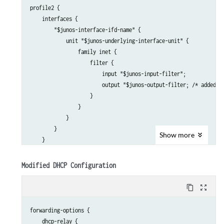
profile2 {

    interfaces {

        "$junos-interface-ifd-name" {

            unit "$junos-underlying-interface-unit" {

                family inet {

                    filter {

                        input "$junos-input-filter";

                        output "$junos-output-filter; /* added ou
                    }

                }

            }

        }

Show
more
    }

Modified DHCP Configuration
content_copy
zoom_out_map
forwarding-options {

    dhcp-relay {
