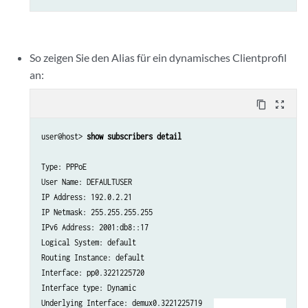
So zeigen Sie den Alias für ein dynamisches Clientprofil
an:
content_copy
zoom_out_map
user@host> 
show subscribers detail
Type: PPPoE

User Name: DEFAULTUSER

IP Address: 192.0.2.21

IP Netmask: 255.255.255.255

IPv6 Address: 2001:db8::17

Logical System: default

Routing Instance: default

Interface: pp0.3221225720

Interface type: Dynamic

Underlying Interface: demux0.3221225719 
