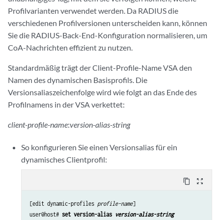
Profilvarianten verwendet werden. Da RADIUS die
verschiedenen Profilversionen unterscheiden kann, können
Sie die RADIUS-Back-End-Konfiguration normalisieren, um
CoA-Nachrichten effizient zu nutzen.
Standardmäßig trägt der Client-Profile-Name VSA den
Namen des dynamischen Basisprofils. Die
Versionsaliaszeichenfolge wird wie folgt an das Ende des
Profilnamens in der VSA verkettet:
client-profile-name
:
version-alias-string
So konfigurieren Sie einen Versionsalias für ein
dynamisches Clientprofil:
content_copy
zoom_out_map
[edit dynamic-profiles 
profile-name
]

user@host# 
set version-alias 
version-alias-string