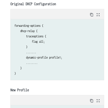
Original DHCP Configuration
content_copy
zoom_out_map
forwarding-options {

    dhcp-relay {

        traceoptions {

            flag all;

        }

        .......

        dynamic-profile profile1;

        ........

    }

New Profile
content_copy
zoom_out_map