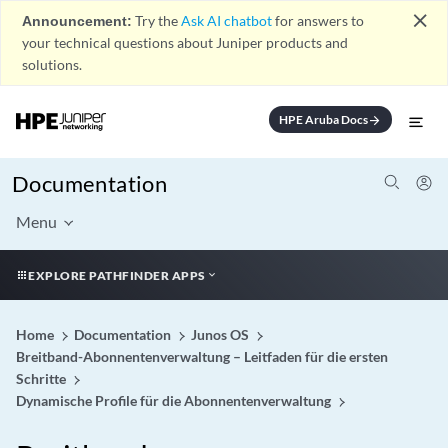
close
Announcement:
Try the
Ask AI chatbot
for answers to
your technical questions about Juniper products and
solutions.
HPE Aruba Docs
arrow_forward
Documentation
Menu
EXPLORE PATHFINDER APPS
Home
Documentation
Junos OS
Breitband-Abonnentenverwaltung – Leitfaden für die ersten
Schritte
Dynamische Profile für die Abonnentenverwaltung