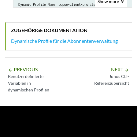
Show
more
Dynamic Profile Version Alias: profile-version1a
MAC Address: 00:00:5E:00:53:38

State: Active

ZUGEHÖRIGE DOKUMENTATION
Radius Accounting ID: 288

Session ID: 288

Dynamische Profile für die Abonnentenverwaltung
PFE Flow ID: 344

VLAN Id: 1

PREVIOUS
NEXT
arrow_backward
arrow_forward
Benutzerdefinierte
Junos CLI-
Variablen in
Referenzübersicht
dynamischen Profilen