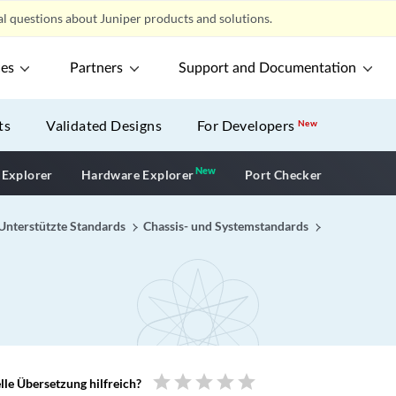
l questions about Juniper products and solutions.
ces
Partners
Support and Documentation
ts
Validated Designs
For Developers
New
New
New application
 Explorer
Hardware Explorer
Port Checker
Unterstützte Standards
Chassis- und Systemstandards
star
star
star
star
star
le Übersetzung hilfreich?