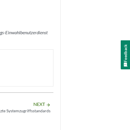
ngs-Einwahlbenutzerdienst
Feedback
NEXT
arrow_forward
zte Systemzugriffsstandards