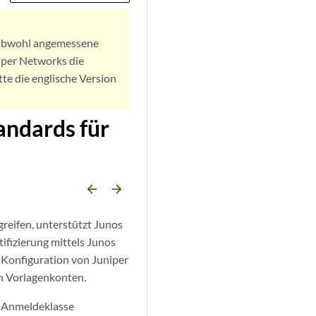
. Obwohl angemessene
iper Networks die
tte die englische Version
ndards für
arrow_backward
arrow_forward
reifen, unterstützt Junos
fizierung mittels Junos
 Konfiguration von Juniper
n Vorlagenkonten.
S-Anmeldeklasse