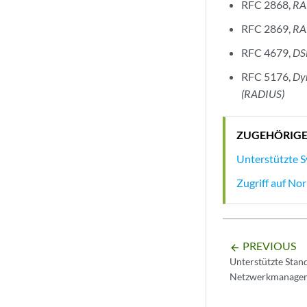
RFC 2868,
RAD
RFC 2869,
RA
RFC 4679,
DS
RFC 5176,
Dyn
(RADIUS)
ZUGEHÖRIG
Unterstützte S
Zugriff auf N
PREVIOUS
arrow_backward
Unterstützte Stan
Netzwerkmanage