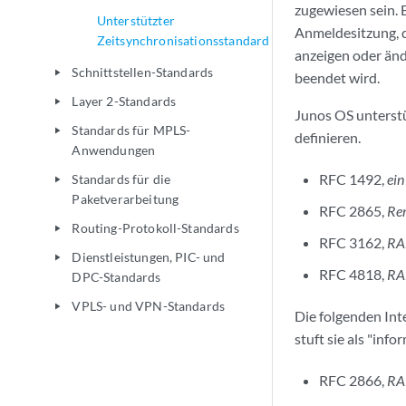
zugewiesen sein. 
Unterstützter
Anmeldesitzung, d
Zeitsynchronisationsstandard
anzeigen oder änd
Schnittstellen-Standards
play_arrow
beendet wird.
Layer 2-Standards
play_arrow
Junos OS unterst
Standards für MPLS-
play_arrow
definieren.
Anwendungen
RFC 1492,
ein
Standards für die
play_arrow
Paketverarbeitung
RFC 2865,
Rem
Routing-Protokoll-Standards
play_arrow
RFC 3162,
RA
Dienstleistungen, PIC- und
play_arrow
RFC 4818,
RA
DPC-Standards
VPLS- und VPN-Standards
play_arrow
Die folgenden Int
stuft sie als "info
RFC 2866,
RA