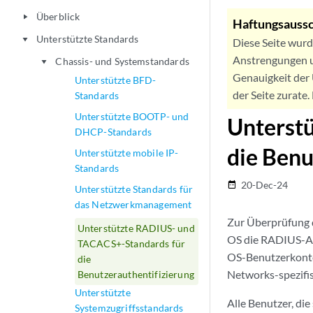
Überblick
play_arrow
Haftungsaussc
Unterstützte Standards
play_arrow
Diese Seite wur
Anstrengungen u
Chassis- und Systemstandards
play_arrow
Genauigkeit der 
Unterstützte BFD-
der Seite zurate
Standards
Unterstützte BOOTP- und
Unterst
DHCP-Standards
die Benu
Unterstützte mobile IP-
Standards
20-Dec-24
date_range
Unterstützte Standards für
das Netzwerkmanagement
Zur Überprüfung d
Unterstützte RADIUS- und
OS die RADIUS-Aut
TACACS+-Standards für
OS-Benutzerkonten
die
Networks-spezifi
Benutzerauthentifizierung
Unterstützte
Alle Benutzer, di
Systemzugriffsstandards