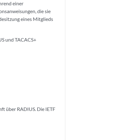
ährend einer
ionsanweisungen, die sie
desitzung eines Mitglieds
DIUS und TACACS+
nft über RADIUS. Die IETF