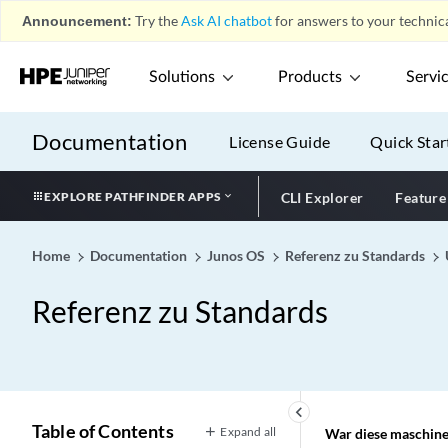
Announcement:
Try the
Ask AI chatbot
for answers to your technica
Solutions
Products
Servi
Documentation
License Guide
Quick Star
EXPLORE PATHFINDER APPS
CLI Explorer
Feature
Home
Documentation
Junos OS
Referenz zu Standards
Referenz zu Standards
keyboard_arrow_left
Table of Contents
Expand all
War diese maschinel