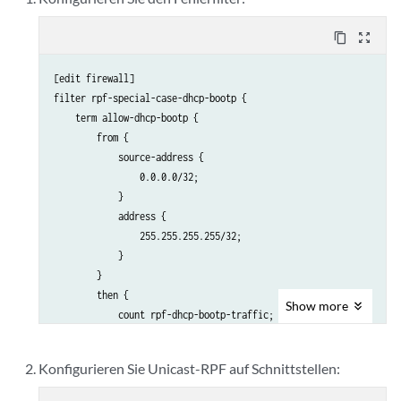
content_copy
zoom_out_map
[edit firewall]

filter rpf-special-case-dhcp-bootp {

    term allow-dhcp-bootp {

        from {

            source-address {

                0.0.0.0/32;

            }

            address {

                255.255.255.255/32;

            }

        }

        then {

Show
more
            count rpf-dhcp-bootp-traffic;

            accept;

        }

Konfigurieren Sie Unicast-RPF auf Schnittstellen:
    }

    term default {
