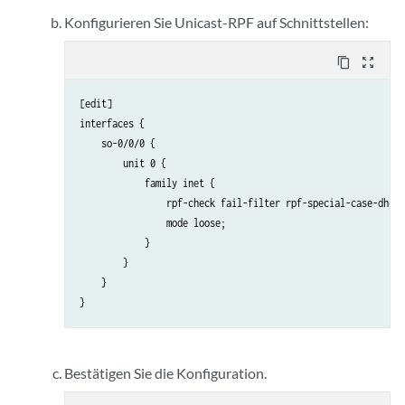
        }

Konfigurieren Sie Unicast-RPF auf Schnittstellen:
    }

    term default {

content_copy
zoom_out_map
        then {

            log;

[edit] 

            reject;

interfaces {

        }

    so-0/0/0 {

    }

        unit 0 {

            family inet {

                rpf-check fail-filter rpf-special-case-dhcp-
                mode loose;

            }

        }

    }

Bestätigen Sie die Konfiguration.