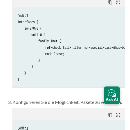
content_copy
zoom_out_map
        then {

            log;

[edit] 

            reject;

interfaces {

        }

    so-0/0/0 {

    }

        unit 0 {

            family inet {

                rpf-check fail-filter rpf-special-case-dhcp-bootp
                mode loose;

            }

        }

    }

Ask AI
Konfigurieren Sie die Möglichkeit, Pakete zu verwerfen.
content_copy
zoom_out_map
[edit]
