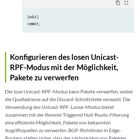
content_copy
zoom_out_map
[edit]

Konfigurieren des losen Unicast-
RPF-Modus mit der Möglichkeit,
Pakete zu verwerfen
Der lose Unicast-RPF-Modus kann Pakete verwerfen, wobei
die Quelladresse auf die Discard-Schnittstelle verweist. Die
Verwendung des Unicast-RPF-Loose-Modus bietet
zusammen mit der Remote Triggered Null-Route-Filterung
eine effiziente Möglichkeit, Pakete von bekannten
Angriffsquellen zu verwerfen. BGP-Richtlinien in Edge-
Routern stellen sicher, dass der nächste Hop von Paketen