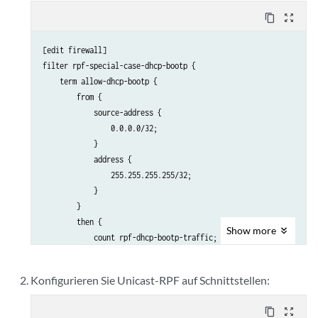
content_copy
zoom_out_map
[edit firewall]

filter rpf-special-case-dhcp-bootp {

    term allow-dhcp-bootp {

        from {

            source-address {

                0.0.0.0/32;

            }

            address {

                255.255.255.255/32;

            }

        }

        then {

Show
more
            count rpf-dhcp-bootp-traffic;

            accept;

        }

Konfigurieren Sie Unicast-RPF auf Schnittstellen:
    }

    term default {

content_copy
zoom_out_map
        then {
