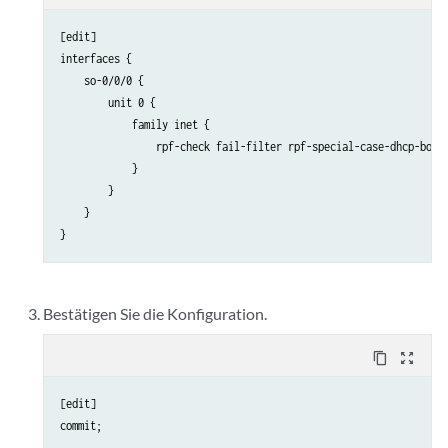
            log;

[edit] 

            reject;

interfaces {

        }

    so-0/0/0 {

    }

        unit 0 {

            family inet {

                rpf-check fail-filter rpf-special-case-dhcp-bootp
            }

        }

    }

Bestätigen Sie die Konfiguration.
content_copy
zoom_out_map
[edit]
