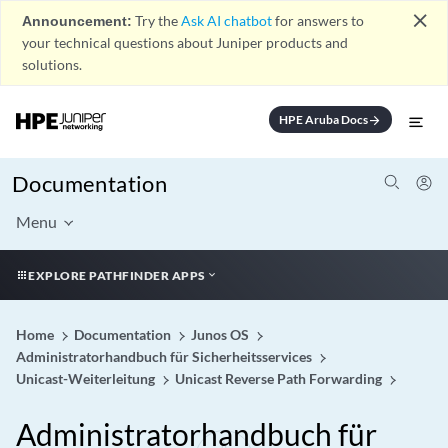
close
Announcement:
Try the
Ask AI chatbot
for answers to
your technical questions about Juniper products and
solutions.
HPE Aruba Docs
arrow_forward
Documentation
Menu
EXPLORE PATHFINDER APPS
Home
Documentation
Junos OS
Administratorhandbuch für Sicherheitsservices
Unicast-Weiterleitung
Unicast Reverse Path Forwarding
Administratorhandbuch für