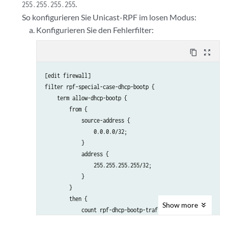
.
255.255.255.255
So konfigurieren Sie Unicast-RPF im losen Modus:
Konfigurieren Sie den Fehlerfilter:
content_copy
zoom_out_map
[edit firewall]

filter rpf-special-case-dhcp-bootp {

    term allow-dhcp-bootp {

        from {

            source-address {

                0.0.0.0/32;

            }

            address {

                255.255.255.255/32;

            }

        }

        then {

Show
more
            count rpf-dhcp-bootp-traffic;

            accept;
