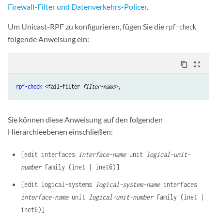
Firewall-Filter und Datenverkehrs-Policer
.
Um Unicast-RPF zu konfigurieren, fügen Sie die
rpf-check
folgende Anweisung ein:
content_copy
zoom_out_map
rpf-check
 <fail-filter 
filter-name
Sie können diese Anweisung auf den folgenden
Hierarchieebenen einschließen:
[edit interfaces
interface-name
unit
logical-unit-
number
family (inet | inet6)]
[edit logical-systems
logical-system-name
interfaces
interface-name
unit
logical-unit-number
family (inet |
inet6)]