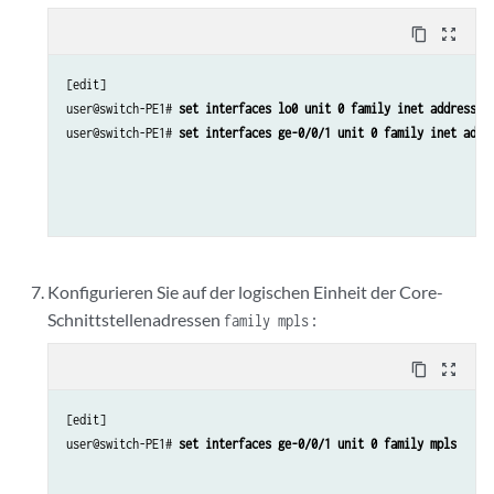
content_copy
zoom_out_map
[edit]

user@switch-PE1# 
set interfaces lo0 unit 0 family inet address 1
user@switch-PE1# 
set interfaces ge-0/0/1 unit 0 family inet addr
Konfigurieren Sie auf der logischen Einheit der Core-
Schnittstellenadressen
:
family mpls
content_copy
zoom_out_map
[edit]

user@switch-PE1# 
set interfaces ge-0/0/1 unit 0 family mpls