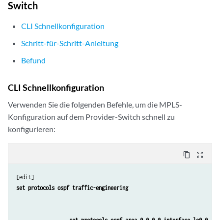
Switch
            family inet {

                address 130.1.1.1/32;

CLI Schnellkonfiguration
            }

        }

Schritt-für-Schritt-Anleitung
    }

Befund
}

protocols {

    rsvp {

CLI Schnellkonfiguration
        interface lo0.0;

Verwenden Sie die folgenden Befehle, um die MPLS-
        interface ge-0/0/1.0;

    }

Konfiguration auf dem Provider-Switch schnell zu
    mpls {

konfigurieren:
        label-switched-path lsp_to_pe2_xe1 {

            to 130.1.1.3;

content_copy
zoom_out_map
        }

        interface ge-0/0/1.0;

    }

set protocols ospf traffic-engineering
    ospf {

        traffic-engineering;

        area 0.0.0.0 {
