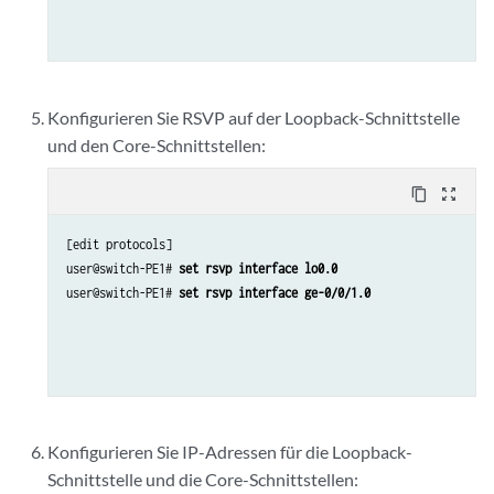
Konfigurieren Sie RSVP auf der Loopback-Schnittstelle
und den Core-Schnittstellen:
content_copy
zoom_out_map
[edit protocols]

user@switch-PE1# 
set rsvp interface lo0.0
user@switch-PE1# 
set rsvp interface ge-0/0/1.0
Konfigurieren Sie IP-Adressen für die Loopback-
Schnittstelle und die Core-Schnittstellen: