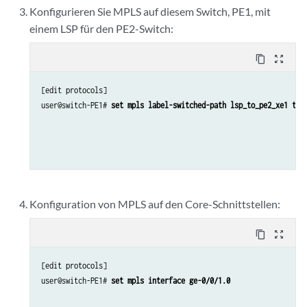
Konfigurieren Sie MPLS auf diesem Switch, PE1, mit
einem LSP für den PE2-Switch:
content_copy
zoom_out_map
[edit protocols]

user@switch-PE1# 
set mpls label-switched-path lsp_to_pe2_xe1 to 
Konfiguration von MPLS auf den Core-Schnittstellen:
content_copy
zoom_out_map
[edit protocols]

user@switch-PE1# 
set mpls interface ge-0/0/1.0