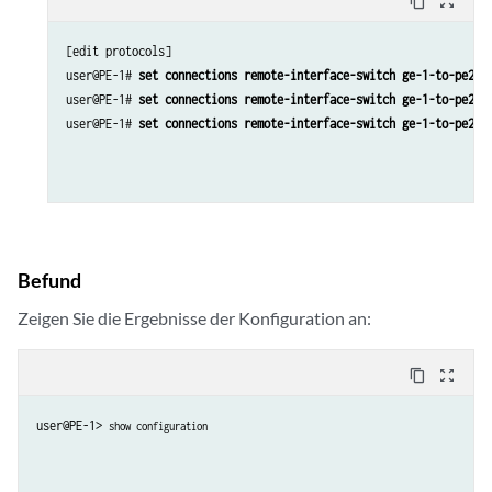
content_copy
zoom_out_map
[edit protocols]

user@PE-1# 
set connections remote-interface-switch ge-1-to-pe2 i
user@PE-1# 
set connections remote-interface-switch ge-1-to-pe2 t
user@PE-1# 
set connections remote-interface-switch ge-1-to-pe2 r
Befund
Zeigen Sie die Ergebnisse der Konfiguration an:
content_copy
zoom_out_map
user@PE-1> 
show configuration