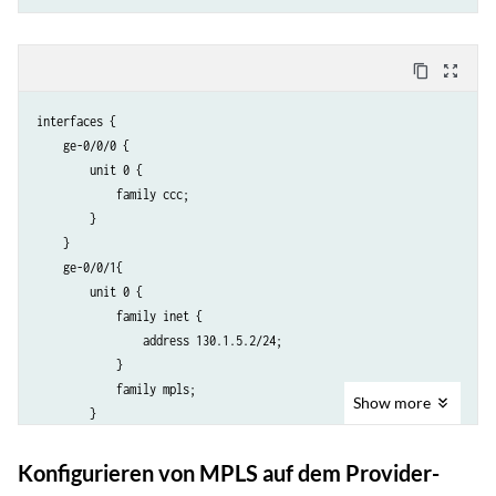
content_copy
zoom_out_map
interfaces {

    ge-0/0/0 {

        unit 0 {

            family ccc;

        }

    }

    ge-0/0/1{

        unit 0 {

            family inet {

                address 130.1.5.2/24;

            }

            family mpls;

Show
more
        }

    }

    lo0 {

Konfigurieren von MPLS auf dem Provider-
        unit 0 {
