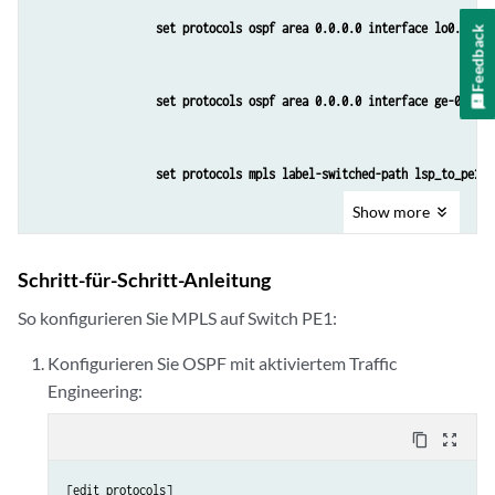
set protocols ospf area 0.0.0.0 interface lo0.0
Feedback
set protocols ospf area 0.0.0.0 interface ge-0/0/1.
set protocols mpls label-switched-path lsp_to_pe2_x
Show
more
set protocols mpls interface ge-0/0/1.0
Schritt-für-Schritt-Anleitung
So konfigurieren Sie MPLS auf Switch PE1:
set protocols rsvp interface lo0.0
Konfigurieren Sie OSPF mit aktiviertem Traffic
Engineering:
set protocols rsvp interface ge-0/0/1.0
content_copy
zoom_out_map
set interfaces lo0 unit 0 family inet address 130.1
[edit protocols]
