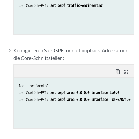
user@switch-PE1# 
set ospf traffic-engineering
set interfaces ge-0/0/1 unit 0 family inet address 
set interfaces ge-0/0/1 unit 0 family mpls
Konfigurieren Sie OSPF für die Loopback-Adresse und
die Core-Schnittstellen:
set interfaces ge-0/0/0 unit 0 family ccc
content_copy
zoom_out_map
set protocols connections remote-interface-switch g
[edit protocols]

user@switch-PE1# 
set ospf area 0.0.0.0 interface lo0.0
user@switch-PE1# 
set ospf area 0.0.0.0 interface  ge-0/0/1.0
set protocols connections remote-interface-switch g
set protocols connections remote-interface-switch g