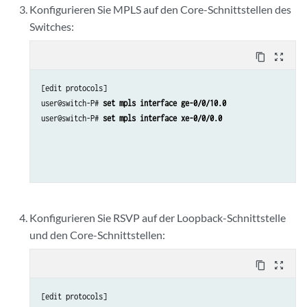
Konfigurieren Sie MPLS auf den Core-Schnittstellen des
Switches:
content_copy
zoom_out_map
[edit protocols]

user@switch-P# 
set mpls interface ge-0/0/10.0
user@switch-P# 
set mpls interface xe-0/0/0.0
Konfigurieren Sie RSVP auf der Loopback-Schnittstelle
und den Core-Schnittstellen:
content_copy
zoom_out_map
[edit protocols]
