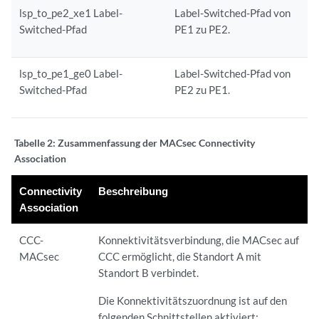
lsp_to_pe2_xe1 Label-
Label-Switched-Pfad von
Switched-Pfad
PE1 zu PE2.
lsp_to_pe1_ge0 Label-
Label-Switched-Pfad von
Switched-Pfad
PE2 zu PE1.
Tabelle 2: Zusammenfassung der
MACsec Connectivity
Association
Connectivity
Beschreibung
Association
CCC-
Konnektivitätsverbindung, die MACsec auf
MACsec
CCC ermöglicht, die Standort A mit
Standort B verbindet.
Die Konnektivitätszuordnung ist auf den
folgenden Schnittstellen aktiviert: