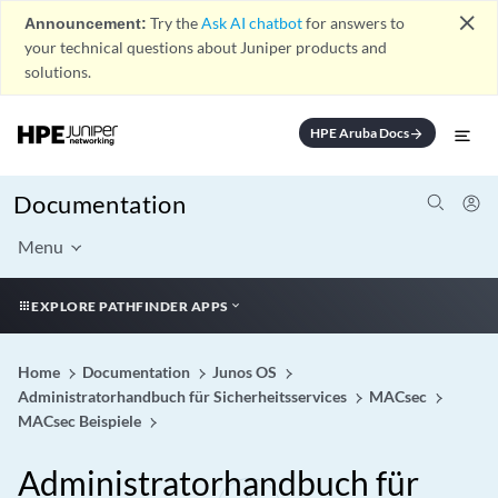
close
Announcement:
Try the
Ask AI chatbot
for answers to
your technical questions about Juniper products and
solutions.
HPE Aruba Docs
arrow_forward
Documentation
Menu
EXPLORE PATHFINDER APPS
Home
Documentation
Junos OS
Administratorhandbuch für Sicherheitsservices
MACsec
MACsec Beispiele
Administratorhandbuch für