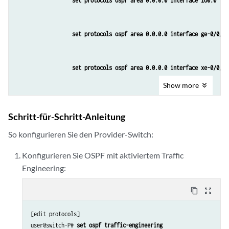
set protocols ospf area 0.0.0.0 interface lo0.0
            interface lo0.0;

            interface ge-0/0/1.0;

        }

set protocols ospf area 0.0.0.0 interface ge-0/0/10
    }

    connections {

        remote-interface-switch ge-1-to-pe2 {

set protocols ospf area 0.0.0.0 interface xe-0/0/0.
            interface ge-0/0/0.0;

            transmit-lsp lsp_to_pe2_xe1;

Show
more
            receive-lsp lsp_to_pe1_ge0;

set protocols mpls interface ge-0/0/10.0
        }

Schritt-für-Schritt-Anleitung
    }

So konfigurieren Sie den Provider-Switch:
set protocols mpls interface xe-0/0/0.0
Konfigurieren Sie OSPF mit aktiviertem Traffic
Engineering:
set protocols mpls label-switched-path lsp_to_pe2_x
content_copy
zoom_out_map
set protocols rsvp interface lo0.0
[edit protocols]

user@switch-P# 
set ospf traffic-engineering