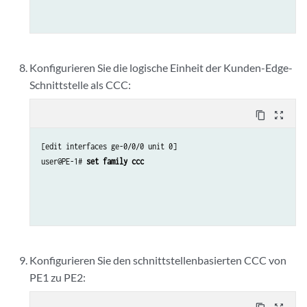
Konfigurieren Sie die logische Einheit der Kunden-Edge-
Schnittstelle als CCC:
content_copy
zoom_out_map
[edit interfaces ge-0/0/0 unit 0]

user@PE-1# 
set family ccc
Konfigurieren Sie den schnittstellenbasierten CCC von
PE1 zu PE2: