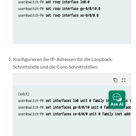
user@switch-P# 
set rsvp interface lo0.0
user@switch-P# 
set rsvp interface ge-0/0/10.0
user@switch-P# 
set rsvp interface xe-0/0/0.0
Konfigurieren Sie IP-Adressen für die Loopback-
Schnittstelle und die Core-Schnittstellen:
content_copy
zoom_out_map
[edit]

user@switch-P# 
set interfaces lo0 unit 0 family inet address 130
Ask AI
user@switch-P# 
set interfaces ge-0/0/10 unit 0 family inet addre
user@switch-P# 
set interfaces xe-0/0/0 unit 0 family inet addres