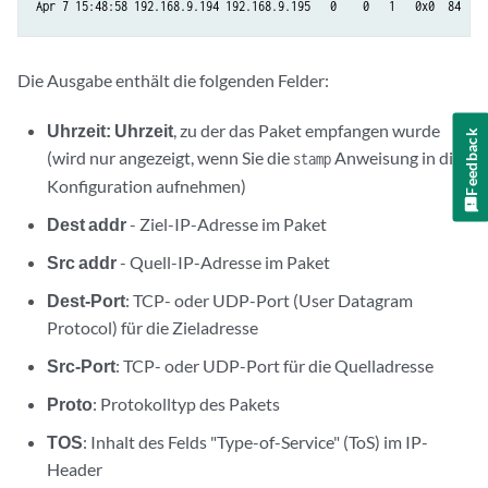
Apr 7 15:48:58 192.168.9.194 192.168.9.195   0    0   1   0x0  84  8 
Die Ausgabe enthält die folgenden Felder:
Uhrzeit: Uhrzeit
, zu der das Paket empfangen wurde
Feedback
(wird nur angezeigt, wenn Sie die
Anweisung in die
stamp
Konfiguration aufnehmen)
Dest addr
- Ziel-IP-Adresse im Paket
Src addr
- Quell-IP-Adresse im Paket
Dest-Port
: TCP- oder UDP-Port (User Datagram
Protocol) für die Zieladresse
Src-Port
: TCP- oder UDP-Port für die Quelladresse
Proto
: Protokolltyp des Pakets
TOS
: Inhalt des Felds "Type-of-Service" (ToS) im IP-
Header