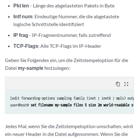
Pkt len
- Länge des abgetasteten Pakets in Byte
Intf num
: Eindeutige Nummer, die die abgetastete
logische Schnittstelle identifiziert
IP frag
- IP-Fragmentnummer, falls zutreffend
TCP-Flags
: Alle TCP-Flags im IP-Header
Geben Sie Folgendes ein, um die Zeitstempeloption für die
Datei
my-sample
festzulegen:
content_copy
zoom_out_map
[edit forwarding-options sampling family (inet | inet6 | mpls) output 
user@host# 
set filename my-sample files 5 size 2m world-readable stam
Jedes Mal, wenn Sie die Zeitstempeloption umschalten, wird
ein neuer Header in die Datei aufgenommen. Wenn Sie die