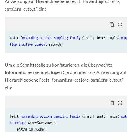
Anweisung auf Hierarchieebene
[edit forwarding-options
ein:
sampling output]
content_copy
zoom_out_map
[edit 
forwarding-options
sampling
family
 (inet | inet6 | mpls) 
output
flow-inactive-timeout
seconds
Um die Schnittstelle zu konfigurieren, die überwachte
Informationen sendet, fügen Sie die
Anweisung auf
interface
Hierarchieebene
[edit forwarding-options sampling output]
ein:
content_copy
zoom_out_map
[edit 
forwarding-options
sampling
family
 (inet | inet6 | mpls) 
output
interface
interface-name
 {

    engine-id 
number
;
