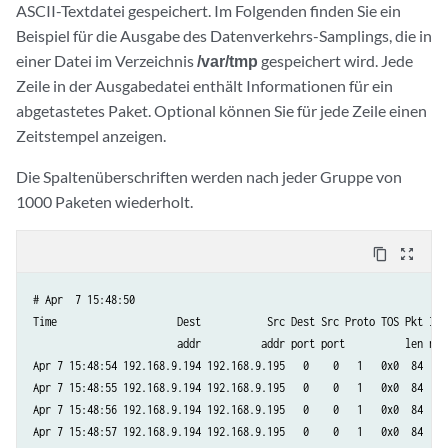
ASCII-Textdatei gespeichert. Im Folgenden finden Sie ein
Beispiel für die Ausgabe des Datenverkehrs-Samplings, die in
einer Datei im Verzeichnis
/var/tmp
gespeichert wird. Jede
Zeile in der Ausgabedatei enthält Informationen für ein
abgetastetes Paket. Optional können Sie für jede Zeile einen
Zeitstempel anzeigen.
Die Spaltenüberschriften werden nach jeder Gruppe von
1000 Paketen wiederholt.
content_copy
zoom_out_map
# Apr  7 15:48:50  

Time                    Dest           Src Dest Src Proto TOS Pkt Intf
                        addr          addr port port          len num 
Apr 7 15:48:54 192.168.9.194 192.168.9.195   0    0   1   0x0  84  8  
Apr 7 15:48:55 192.168.9.194 192.168.9.195   0    0   1   0x0  84  8  
Apr 7 15:48:56 192.168.9.194 192.168.9.195   0    0   1   0x0  84  8  
Apr 7 15:48:57 192.168.9.194 192.168.9.195   0    0   1   0x0  84  8  