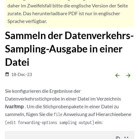
daher im Zweifelsfall bitte die englische Version der Seite
zurate. Das herunterladbare PDF ist nur in englischer
Sprache verfügbar.
Sammeln der Datenverkehrs-
Sampling-Ausgabe in einer
Datei
18-Dec-23
date_range
arrow_backward
arrow_forward
Sie konfigurieren die Ergebnisse der
Datenverkehrsstichprobe in einer Datei im Verzeichnis
/var/tmp
. Um die Stichprobenpakete in einer Datei zu
sammeln, fügen Sie die
Anweisung auf Hierarchieebene
file
ein:
[edit forwarding-options sampling output]
content_copy
zoom_out_map