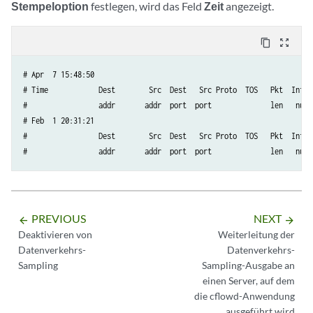
Stempeloption
festlegen, wird das Feld
Zeit
angezeigt.
content_copy
zoom_out_map
# Apr  7 15:48:50

# Time            Dest        Src  Dest   Src Proto  TOS   Pkt  Intf  
#                 addr       addr  port  port              len   num  
# Feb  1 20:31:21

#                 Dest        Src  Dest   Src Proto  TOS   Pkt  Intf  
#                 addr       addr  port  port              len   num 
PREVIOUS
NEXT
arrow_backward
arrow_forward
Deaktivieren von
Weiterleitung der
Datenverkehrs-
Datenverkehrs-
Sampling
Sampling-Ausgabe an
einen Server, auf dem
die cflowd-Anwendung
ausgeführt wird