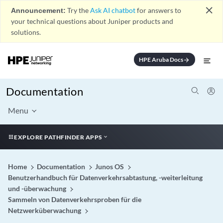
close
Announcement:
Try the
Ask AI chatbot
for answers to
your technical questions about Juniper products and
solutions.
HPE Aruba Docs
arrow_forward
Documentation
Menu
EXPLORE PATHFINDER APPS
Home
Documentation
Junos OS
Benutzerhandbuch für Datenverkehrsabtastung, -weiterleitung
und -überwachung
Sammeln von Datenverkehrsproben für die
Netzwerküberwachung