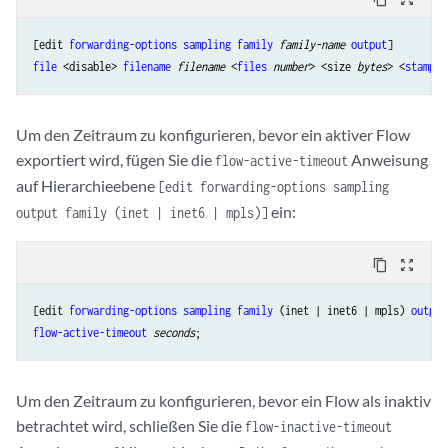
[edit 
forwarding-options
sampling
family
family-name 
output
file
 <disable> 
filename
filename
 <
files
number
> <size 
bytes
> <
stamp
 |
Um den Zeitraum zu konfigurieren, bevor ein aktiver Flow
exportiert wird, fügen Sie die
Anweisung
flow-active-timeout
auf Hierarchieebene
[edit forwarding-options sampling
ein:
output family (inet | inet6 | mpls)]
content_copy
zoom_out_map
[edit 
forwarding-options
sampling
family
 (inet | inet6 | mpls) 
output
flow-active-timeout
seconds
Um den Zeitraum zu konfigurieren, bevor ein Flow als inaktiv
betrachtet wird, schließen Sie die
flow-inactive-timeout