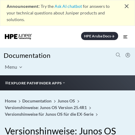
close
Announcement:
Try the
Ask AI chatbot
for answers to
your technical questions about Juniper products and
solutions.
HPE Aruba Docs
arrow_forward
Documentation
Menu
EXPLORE PATHFINDER APPS
Home
Documentation
Junos OS
Versionshinweise: Junos OS Version 25.4R1
Versionshinweise für Junos OS für die EX-Serie
Versionshinweise: Junos OS