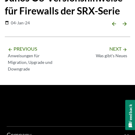
für Firewalls der SRX-Serie
04-Jan-24
date_range
arrow_backward
arrow_forward
PREVIOUS
NEXT
arrow_backward
arrow_forward
Anweisungen für
Was gibt's Neues
Migration, Upgrade und
Downgrade
Feedback