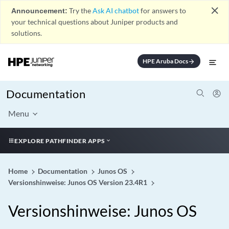
close
Announcement:
Try the
Ask AI chatbot
for answers to
your technical questions about Juniper products and
solutions.
HPE Aruba Docs
arrow_forward
Documentation
Menu
EXPLORE PATHFINDER APPS
Home
Documentation
Junos OS
Versionshinweise: Junos OS Version 23.4R1
Versionshinweise: Junos OS