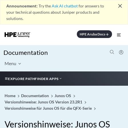
close
Announcement:
Try the
Ask AI chatbot
for answers to
your technical questions about Juniper products and
solutions.
HPE Aruba Docs
arrow_forward
Documentation
Menu
EXPLORE PATHFINDER APPS
Home
Documentation
Junos OS
Versionshinweise: Junos OS Version 23.2R1
Versionshinweise für Junos OS für die QFX-Serie
Versionshinweise: Junos OS