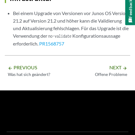
Feedback
Bei einem Upgrade von Versionen vor Junos OS Version
21.2 auf Version 21.2 und höher kann die Validierung
und Aktualisierung fehlschlagen. Für das Upgrade ist die
Verwendung der
Konfigurationsaussage
no-validate
erforderlich.
PR1568757
PREVIOUS
NEXT
arrow_backward
arrow_forward
Was hat sich geändert?
Offene Probleme