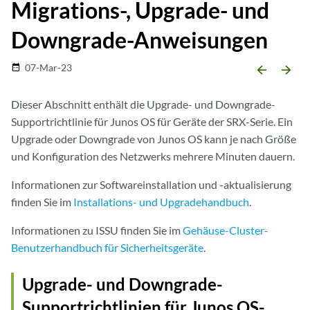
Migrations-, Upgrade- und
Downgrade-Anweisungen
07-Mar-23
date_range
arrow_backward
arrow_forward
Dieser Abschnitt enthält die Upgrade- und Downgrade-
Supportrichtlinie für Junos OS für Geräte der SRX-Serie. Ein
Upgrade oder Downgrade von Junos OS kann je nach Größe
und Konfiguration des Netzwerks mehrere Minuten dauern.
Informationen zur Softwareinstallation und -aktualisierung
finden Sie im
Installations- und Upgradehandbuch
.
Informationen zu ISSU finden Sie im
Gehäuse-Cluster-
Benutzerhandbuch für Sicherheitsgeräte
.
Upgrade- und Downgrade-
Supportrichtlinien für Junos OS-