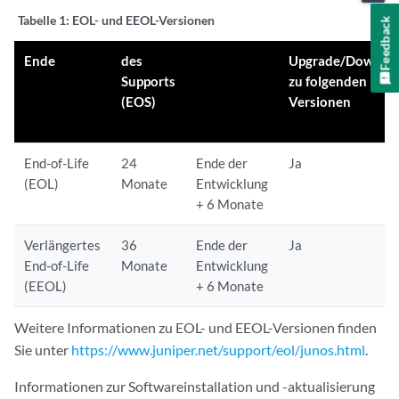
Tabelle 1:
EOL- und EEOL-Versionen
Feedback
Ende
des
Upgrade/Downgr
Supports
zu folgenden 3
(EOS)
Versionen
End-of-Life
24
Ende der
Ja
(EOL)
Monate
Entwicklung
+ 6 Monate
Verlängertes
36
Ende der
Ja
End-of-Life
Monate
Entwicklung
(EEOL)
+ 6 Monate
Weitere Informationen zu EOL- und EEOL-Versionen finden
Sie unter
https://www.juniper.net/support/eol/junos.html
.
Informationen zur Softwareinstallation und -aktualisierung