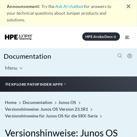
close
Announcement:
Try the
Ask AI chatbot
for answers to
your technical questions about Juniper products and
solutions.
HPE Aruba Docs
arrow_forward
Documentation
Menu
EXPLORE PATHFINDER APPS
Home
Documentation
Junos OS
Versionshinweise: Junos OS Version 23.1R1
Versionshinweise für Junos OS für die SRX-Serie
Versionshinweise: Junos OS