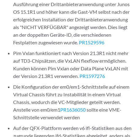
Ausführung einer Drittanbieteranwendung unter Junos
OS 15.1R1 und höher kann die Gast-VM selbst nach der
erfolgreichen Installation der Drittanbieteranwendung
als "NICHT VERFÜGBAR" angezeigt werden. Dies liegt
an der doppelten Geräte-ID, die verschiedenen
Festplatten zugewiesen wurde.
PR1529596
Pim Vxlan funktioniert nach Version 21.3R1 nicht mehr
auf TD3-Chipsätzen, die VxLAN flexflow ermöglichen.
Kunden können Pim Vxlan oder Data Plane VxLAN mit
der Version 21.3R1 verwenden.
PR1597276
Die Konfiguration der em0/em1-Schnittstelle auf einem
Virtual Chassis führt zu Instabilität in einem Virtual
Chassis, wodurch die VC-Mitglieder geteilt werden.
Anstelle von em0/em1
PR1636050
sollte eine VME-
Schnittstelle verwendet werden
Auf der QFX-Plattform werden v6 ifl-Statistiken aus den
zugrunde liegenden ifd-Statistiken abgeleitet, anders als