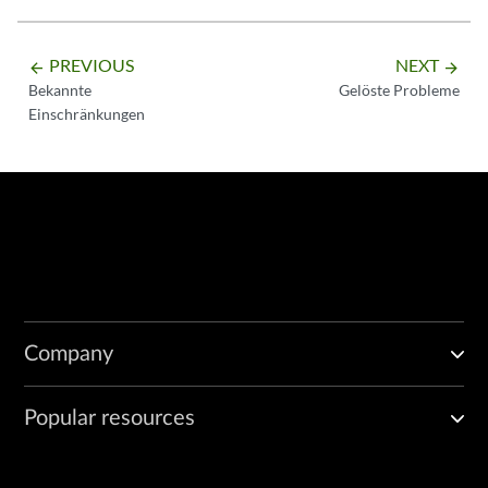
PREVIOUS
NEXT
arrow_backward
arrow_forward
Bekannte
Gelöste Probleme
Einschränkungen
Company
Popular resources