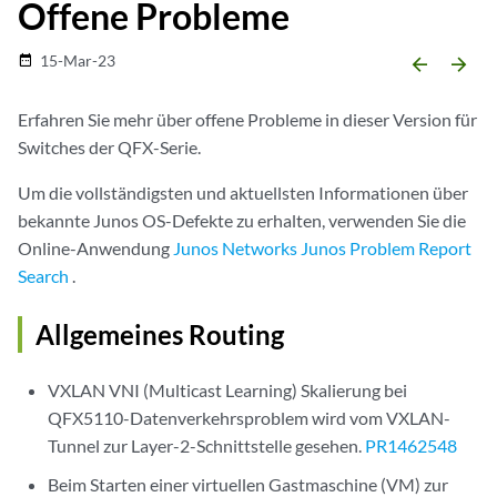
Offene Probleme
15-Mar-23
date_range
arrow_backward
arrow_forward
Erfahren Sie mehr über offene Probleme in dieser Version für
Switches der QFX-Serie.
Um die vollständigsten und aktuellsten Informationen über
bekannte Junos OS-Defekte zu erhalten, verwenden Sie die
Online-Anwendung
Junos Networks Junos Problem Report
Search
.
Allgemeines Routing
VXLAN VNI (Multicast Learning) Skalierung bei
QFX5110-Datenverkehrsproblem wird vom VXLAN-
Tunnel zur Layer-2-Schnittstelle gesehen.
PR1462548
Beim Starten einer virtuellen Gastmaschine (VM) zur