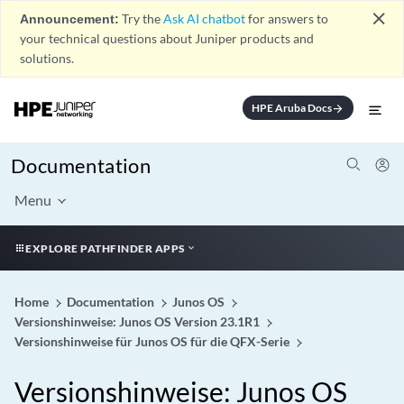
close
Announcement:
Try the
Ask AI chatbot
for answers to
your technical questions about Juniper products and
solutions.
HPE Aruba Docs
arrow_forward
Documentation
Menu
EXPLORE PATHFINDER APPS
Home
Documentation
Junos OS
Versionshinweise: Junos OS Version 23.1R1
Versionshinweise für Junos OS für die QFX-Serie
Versionshinweise: Junos OS