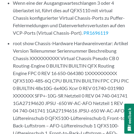
Wenn eine der Ausgangswarteschlangen 3 oder 4
überlastet ist, führt dies auf QFX5110 mit virtual
Chassis konfigurierter Virtual Chassis-Ports zu Puffer-
Fehlermeldungen und Datenverkehrsverlusten auf den
VCP-Ports (Virtual Chassis-Port).
PR1696119
root show Chassis-Hardware Hardwareinventar: Artikel
Version Teilenummer Seriennummer Beschreibung
Chassis XXXXXXXXXX Virtual Chassis Pseudo CB 0
Routing-Engine 0 BUILTIN BUILTIN QFX Routing
Engine FPC 0 REV 16 650-064380 1XXXXXXXXXX
QFX5100-48S-6Q CPU BUILTIN BUILTIN FPC CPU PIC
0 BUILTIN 48x10G-6x40G Xcvr 0 REV 01740-031980
XXXXXXX SFP+-10G-SR Netzteil 0 REV 04 740-041741
1GA27194620 JPSU -650 W-AC-AFO Netzteil 1 REV
04 740-041741 1GA27194616 JPSU-650 W-AC-AFO
Feedback
Lüftereinschub 0 QFX5100-Lüftereinschub 0, Front-to-
Back-Luftstrom – AFO-Lüftereinschub 1 QFX5100-
Lüftereinschub 1, Front-to-Back-Luftstrom – AFO-