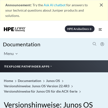
close
Announcement:
Try the
Ask AI chatbot
for answers to
your technical questions about Juniper products and
solutions.
HPE Aruba Docs
arrow_forward
Documentation
Menu
EXPLORE PATHFINDER APPS
Home
Documentation
Junos OS
Versionshinweise: Junos OS Version 22.4R3
Versionshinweise für Junos OS für die ACX-Serie
Versionshinweise: Junos OS