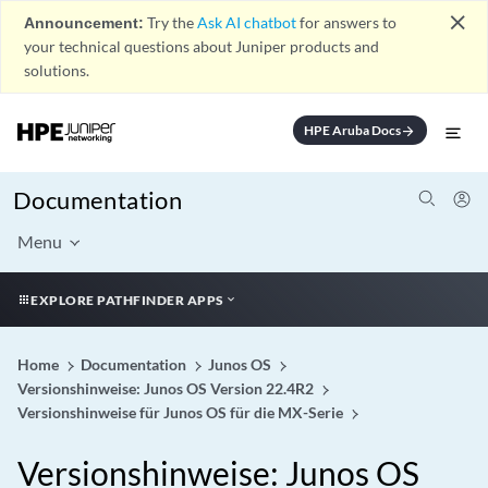
close
Announcement:
Try the
Ask AI chatbot
for answers to
your technical questions about Juniper products and
solutions.
HPE Aruba Docs
arrow_forward
Documentation
Menu
EXPLORE PATHFINDER APPS
Home
Documentation
Junos OS
Versionshinweise: Junos OS Version 22.4R2
Versionshinweise für Junos OS für die MX-Serie
Versionshinweise: Junos OS