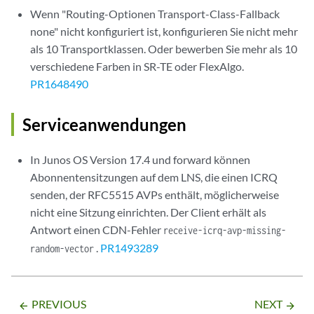
Wenn "Routing-Optionen Transport-Class-Fallback
none" nicht konfiguriert ist, konfigurieren Sie nicht mehr
als 10 Transportklassen. Oder bewerben Sie mehr als 10
verschiedene Farben in SR-TE oder FlexAlgo.
PR1648490
Serviceanwendungen
In Junos OS Version 17.4 und forward können
Abonnentensitzungen auf dem LNS, die einen ICRQ
senden, der RFC5515 AVPs enthält, möglicherweise
nicht eine Sitzung einrichten. Der Client erhält als
Antwort einen CDN-Fehler
receive-icrq-avp-missing-
.
PR1493289
random-vector
PREVIOUS
NEXT
arrow_backward
arrow_forward