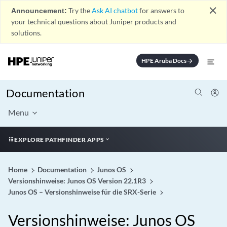
close
Announcement:
Try the
Ask AI chatbot
for answers to
your technical questions about Juniper products and
solutions.
HPE Aruba Docs
arrow_forward
Documentation
Menu
EXPLORE PATHFINDER APPS
Home
Documentation
Junos OS
Versionshinweise: Junos OS Version 22.1R3
Junos OS – Versionshinweise für die SRX-Serie
Versionshinweise: Junos OS