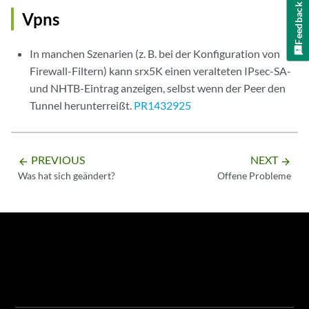
Feedback
Vpns
In manchen Szenarien (z. B. bei der Konfiguration von
Firewall-Filtern) kann srx5K einen veralteten IPsec-SA-
und NHTB-Eintrag anzeigen, selbst wenn der Peer den
Tunnel herunterreißt.
PR1432925
PREVIOUS
NEXT
arrow_backward
arrow_forward
Was hat sich geändert?
Offene Probleme