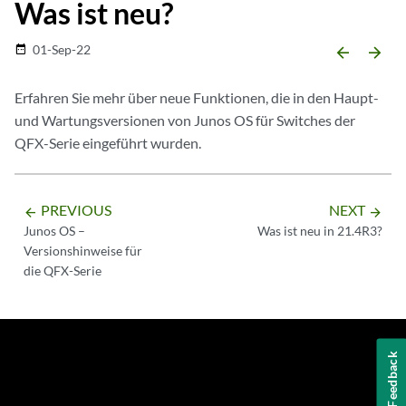
Was ist neu?
01-Sep-22
date_range
arrow_backward
arrow_forward
Erfahren Sie mehr über neue Funktionen, die in den Haupt-
und Wartungsversionen von Junos OS für Switches der
QFX-Serie eingeführt wurden.
PREVIOUS
NEXT
arrow_backward
arrow_forward
Junos OS –
Was ist neu in 21.4R3?
Versionshinweise für
die QFX-Serie
Feedback