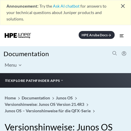
close
Announcement:
Try the
Ask AI chatbot
for answers to
your technical questions about Juniper products and
solutions.
HPE Aruba Docs
arrow_forward
Documentation
Menu
EXPLORE PATHFINDER APPS
Home
Documentation
Junos OS
Versionshinweise: Junos OS Version 21.4R3
Junos OS – Versionshinweise für die QFX-Serie
Versionshinweise: Junos OS