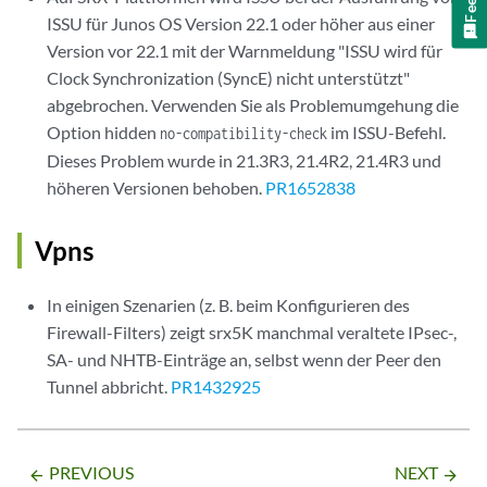
ISSU für Junos OS Version 22.1 oder höher aus einer
Version vor 22.1 mit der Warnmeldung "ISSU wird für
Clock Synchronization (SyncE) nicht unterstützt"
abgebrochen. Verwenden Sie als Problemumgehung die
Option hidden
im ISSU-Befehl.
no-compatibility-check
Dieses Problem wurde in 21.3R3, 21.4R2, 21.4R3 und
höheren Versionen behoben.
PR1652838
Vpns
In einigen Szenarien (z. B. beim Konfigurieren des
Firewall-Filters) zeigt srx5K manchmal veraltete IPsec-,
SA- und NHTB-Einträge an, selbst wenn der Peer den
Tunnel abbricht.
PR1432925
PREVIOUS
NEXT
arrow_backward
arrow_forward