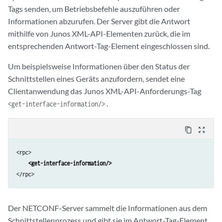
Tags senden, um Betriebsbefehle auszuführen oder
Informationen abzurufen. Der Server gibt die Antwort
mithilfe von Junos XML-API-Elementen zurück, die im
entsprechenden Antwort-Tag-Element eingeschlossen sind.
Um beispielsweise Informationen über den Status der
Schnittstellen eines Geräts anzufordern, sendet eine
Clientanwendung das Junos XML-API-Anforderungs-Tag
.
<get-interface-information/>
content_copy
zoom_out_map
<rpc>

<get-interface-information/>
</rpc>
Der NETCONF-Server sammelt die Informationen aus dem
Schnittstellenprozess und gibt sie im Antwort-Tag-Element