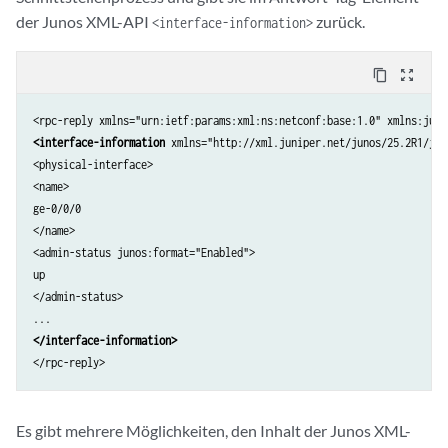
der Junos XML-API
zurück.
<interface-information>
content_copy
zoom_out_map
<interface-information
 xmlns="http://xml.juniper.net/junos/25.2R1/jun
<physical-interface>

<name>

ge-0/0/0

</name>

<admin-status junos:format="Enabled">

up

</admin-status>

</interface-information>
Es gibt mehrere Möglichkeiten, den Inhalt der Junos XML-