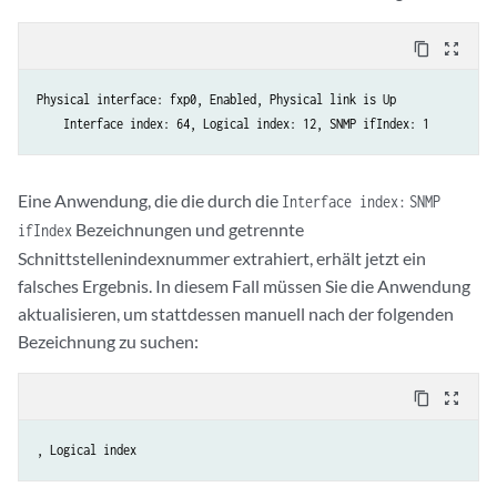
content_copy
zoom_out_map
Physical interface: fxp0, Enabled, Physical link is Up

Eine Anwendung, die die durch die
Interface index:
SNMP
Bezeichnungen und getrennte
ifIndex
Schnittstellenindexnummer extrahiert, erhält jetzt ein
falsches Ergebnis. In diesem Fall müssen Sie die Anwendung
aktualisieren, um stattdessen manuell nach der folgenden
Bezeichnung zu suchen:
content_copy
zoom_out_map
, Logical index