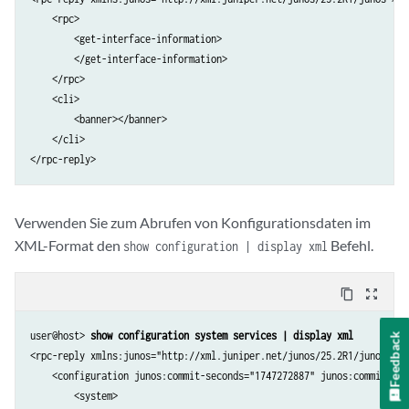
    <rpc>

        <get-interface-information>

        </get-interface-information>

    </rpc>

    <cli>

        <banner></banner>

    </cli>

Verwenden Sie zum Abrufen von Konfigurationsdaten im
XML-Format den
Befehl.
show configuration | display xml
content_copy
zoom_out_map
user@host> 
show configuration system services | display xml
Feedback
<rpc-reply xmlns:junos="http://xml.juniper.net/junos/25.2R1/junos">

    <configuration junos:commit-seconds="1747272887" junos:commit-loc
        <system>
