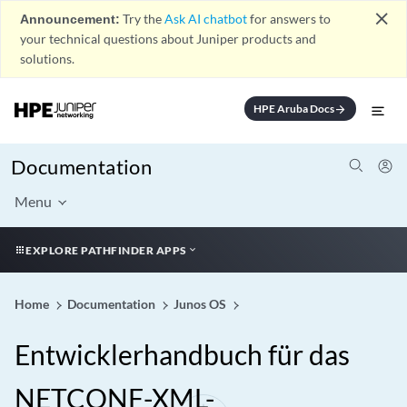
close
Announcement:
Try the
Ask AI chatbot
for answers to
your technical questions about Juniper products and
solutions.
HPE Aruba Docs
arrow_forward
Documentation
Menu
EXPLORE PATHFINDER APPS
Home
Documentation
Junos OS
Entwicklerhandbuch für das
NETCONF-XML-