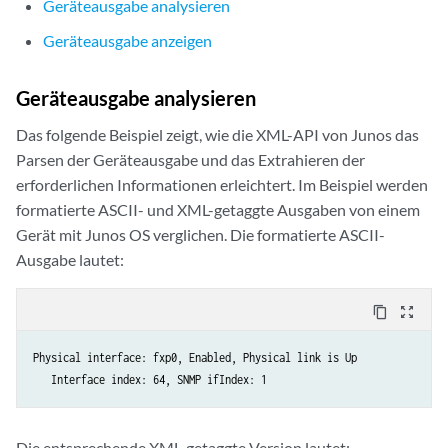
Geräteausgabe analysieren
Geräteausgabe anzeigen
Geräteausgabe analysieren
Das folgende Beispiel zeigt, wie die XML-API von Junos das
Parsen der Geräteausgabe und das Extrahieren der
erforderlichen Informationen erleichtert. Im Beispiel werden
formatierte ASCII- und XML-getaggte Ausgaben von einem
Gerät mit Junos OS verglichen. Die formatierte ASCII-
Ausgabe lautet:
content_copy
zoom_out_map
Physical interface: fxp0, Enabled, Physical link is Up

   Interface index: 64, SNMP ifIndex: 1
Die entsprechende XML-getaggte Version lautet: