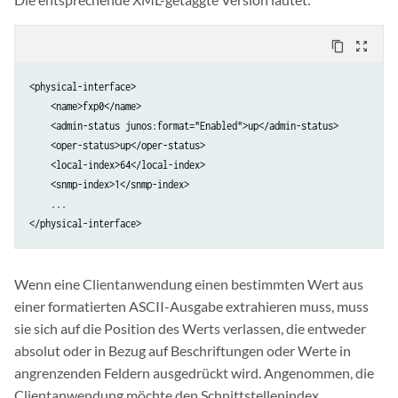
content_copy
zoom_out_map
<physical-interface>

    <name>fxp0</name>

    <admin-status junos:format="Enabled">up</admin-status>

    <oper-status>up</oper-status>

    <local-index>64</local-index>

    <snmp-index>1</snmp-index>

    ...

Wenn eine Clientanwendung einen bestimmten Wert aus
einer formatierten ASCII-Ausgabe extrahieren muss, muss
sie sich auf die Position des Werts verlassen, die entweder
absolut oder in Bezug auf Beschriftungen oder Werte in
angrenzenden Feldern ausgedrückt wird. Angenommen, die
Clientanwendung möchte den Schnittstellenindex