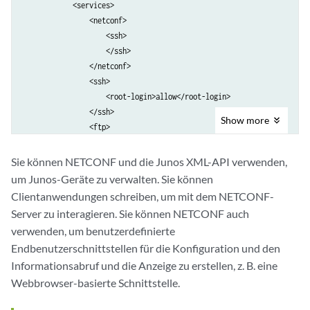
            <services>

                <netconf>

                    <ssh>

                    </ssh>

                </netconf>

                <ssh>

                    <root-login>allow</root-login>

                </ssh>

Show
more
                <ftp>

                </ftp>

            </services>

Sie können NETCONF und die Junos XML-API verwenden,
        </system>

um Junos-Geräte zu verwalten. Sie können
    </configuration>

Clientanwendungen schreiben, um mit dem NETCONF-
    <cli>

Server zu interagieren. Sie können NETCONF auch
        <banner></banner>

verwenden, um benutzerdefinierte
    </cli>

Endbenutzerschnittstellen für die Konfiguration und den
Informationsabruf und die Anzeige zu erstellen, z. B. eine
Webbrowser-basierte Schnittstelle.