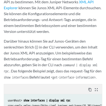
API zu bestimmen. Mit dem Juniper Networks
XML API
Explorer
können Sie Junos XML API-Elemente durchsuchen.
Sie können die Konfigurationselemente und die
Betriebsanforderungs- und Antwort-Tags anzeigen, die in
einem bestimmten Betriebssystem und einer bestimmten
Version unterstützt werden.
Darüber hinaus können Sie auf Junos-Geräten den
senkrechten Strich (|) in der CLI verwenden, um den Inhalt
der Junos XML API anzuzeigen. Um beispielsweise das
Betriebsanforderungs-Tag für einen bestimmten Befehl
abzurufen, geben Sie in der CLI nach
command
| display xml
. Das folgende Beispiel zeigt, dass das request-Tag für den
rpc
Befehl lautet
.
show interfaces
<get-interface-information>
content_copy
zoom_out_map
user@host> 
show interfaces | display xml rpc
<rpc-reply xmlns:junos="http://xml.juniper.net/junos/25.2R1/junos">
