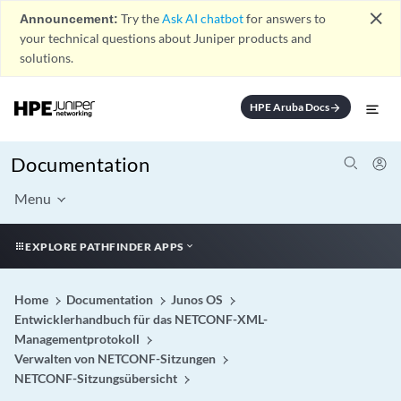
close
Announcement:
Try the
Ask AI chatbot
for answers to
your technical questions about Juniper products and
solutions.
HPE Aruba Docs
arrow_forward
Documentation
Menu
EXPLORE PATHFINDER APPS
Home
Documentation
Junos OS
Entwicklerhandbuch für das NETCONF-XML-
Managementprotokoll
Verwalten von NETCONF-Sitzungen
NETCONF-Sitzungsübersicht