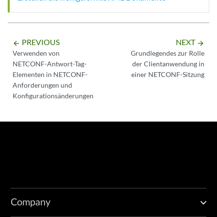
PREVIOUS
NEXT
arrow_backward
arrow_forward
Verwenden von
Grundlegendes zur Rolle
NETCONF-Antwort-Tag-
der Clientanwendung in
Elementen in NETCONF-
einer NETCONF-Sitzung
Anforderungen und
Konfigurationsänderungen
Company