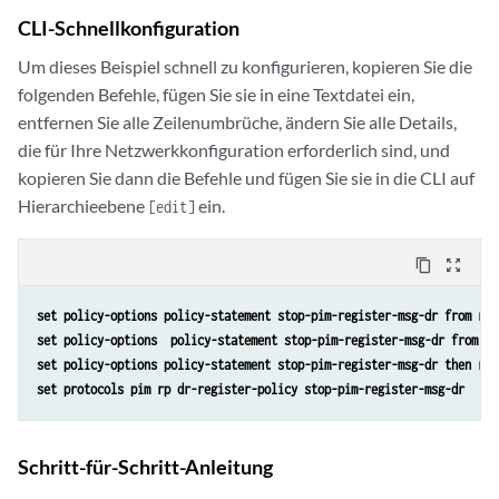
CLI-Schnellkonfiguration
Um dieses Beispiel schnell zu konfigurieren, kopieren Sie die
folgenden Befehle, fügen Sie sie in eine Textdatei ein,
entfernen Sie alle Zeilenumbrüche, ändern Sie alle Details,
die für Ihre Netzwerkkonfiguration erforderlich sind, und
kopieren Sie dann die Befehle und fügen Sie sie in die CLI auf
Hierarchieebene
ein.
[edit]
content_copy
zoom_out_map
set policy-options policy-statement stop-pim-register-msg-dr from rou
set policy-options  policy-statement stop-pim-register-msg-dr from so
set policy-options policy-statement stop-pim-register-msg-dr then rej
set protocols pim rp dr-register-policy stop-pim-register-msg-dr
Schritt-für-Schritt-Anleitung