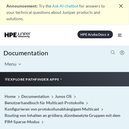
close
Announcement:
Try the
Ask AI chatbot
for answers to
your technical questions about Juniper products and
solutions.
HPE Aruba Docs
arrow_forward
Documentation
Menu
EXPLORE PATHFINDER APPS
Home
Documentation
Junos OS
Benutzerhandbuch für Multicast-Protokolle
Konfigurieren von protokollunabhängigem Multicast
Routing von Inhalten an größere, dünnbesetzte Gruppen mit dem
PIM-Sparse-Modus