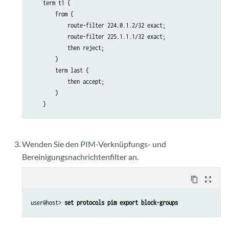
    term t1 {

        from {

            route-filter 224.0.1.2/32 exact;

            route-filter 225.1.1.1/32 exact;

            then reject;

        }

        term last {

            then accept;

        }

Wenden Sie den PIM-Verknüpfungs- und
Bereinigungsnachrichtenfilter an.
content_copy
zoom_out_map
user@host> 
set protocols pim export block-groups