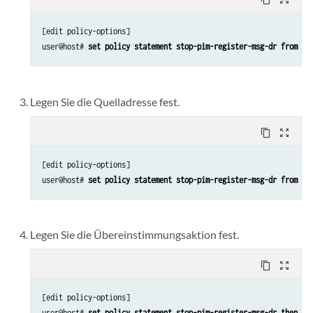
[edit policy-options]

user@host# 
set policy statement stop-pim-register-msg-dr from ro
Legen Sie die Quelladresse fest.
content_copy
zoom_out_map
[edit policy-options]

user@host# 
set policy statement stop-pim-register-msg-dr from so
Legen Sie die Übereinstimmungsaktion fest.
content_copy
zoom_out_map
[edit policy-options]

user@host# 
set policy statement stop-pim-register-msg-dr then re