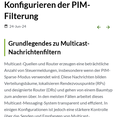
Konfigurieren der PIM-
Filterung
24-Jun-24
date_range
arrow_backward
arrow_forward
Grundlegendes zu Multicast-
Nachrichtenfiltern
Multicast-Quellen und Router erzeugen eine beträchtliche
Anzahl von Steuermeldungen, insbesondere wenn der PIM-
Sparse-Modus verwendet wird. Diese Nachrichten bilden
Verteilungsbäume, lokalisieren Rendezvouspunkte (RPs)
und designierte Router (DRs) und gehen von einem Baumtyp
zum anderen über. In den meisten Fällen arbeitet dieses
Multicast-Messaging-System transparent und effizient. In
einigen Konfigurationen ist jedoch eine stärkere Kontrolle
über das Senden und Empfangen von Multicast-