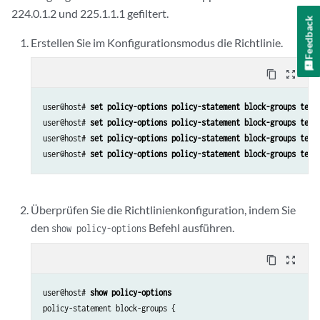
224.0.1.2 und 225.1.1.1 gefiltert.
Feedback
Erstellen Sie im Konfigurationsmodus die Richtlinie.
content_copy
zoom_out_map
user@host# 
set policy-options policy-statement block-groups term
user@host# 
set policy-options policy-statement block-groups term
user@host# 
set policy-options policy-statement block-groups term
user@host# 
set policy-options policy-statement block-groups term
Überprüfen Sie die Richtlinienkonfiguration, indem Sie
den
Befehl ausführen.
show policy-options
content_copy
zoom_out_map
user@host# 
show policy-options
policy-statement block-groups {
