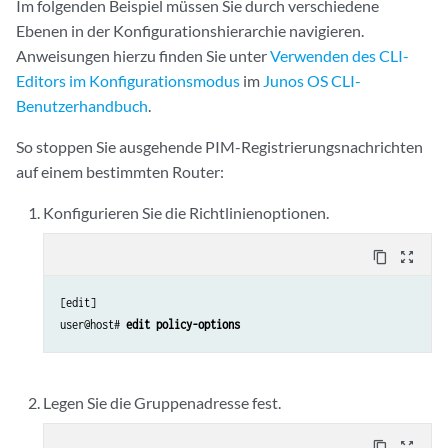
Im folgenden Beispiel müssen Sie durch verschiedene
Ebenen in der Konfigurationshierarchie navigieren.
Anweisungen hierzu finden Sie unter
Verwenden des CLI-
Editors im Konfigurationsmodus
im
Junos OS CLI-
Benutzerhandbuch
.
So stoppen Sie ausgehende PIM-Registrierungsnachrichten
auf einem bestimmten Router:
Konfigurieren Sie die Richtlinienoptionen.
content_copy
zoom_out_map
[edit]

user@host# 
edit policy-options
Legen Sie die Gruppenadresse fest.
content_copy
zoom_out_map