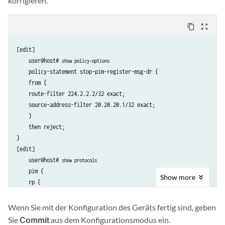
korrigieren.
content_copy
zoom_out_map
[edit]

    user@host# 
show policy-options
    policy-statement stop-pim-register-msg-dr {

    from {

    route-filter 224.2.2.2/32 exact;

    source-address-filter 20.20.20.1/32 exact;

    }

    then reject;

}

[edit]

    user@host# 
show protocols
    pim {

Show
more
    rp {

    dr-register-policy stop-pim-register-msg-dr;

    }

Wenn Sie mit der Konfiguration des Geräts fertig sind, geben
Sie
Commit
aus dem Konfigurationsmodus ein.