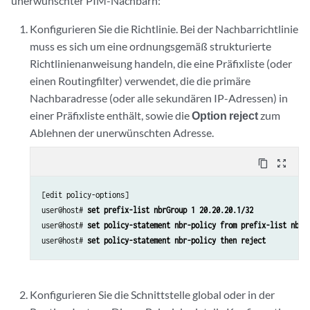
unerwünschter PIM-Nachbarn:
Konfigurieren Sie die Richtlinie. Bei der Nachbarrichtlinie
muss es sich um eine ordnungsgemäß strukturierte
Richtlinienanweisung handeln, die eine Präfixliste (oder
einen Routingfilter) verwendet, die die primäre
Nachbaradresse (oder alle sekundären IP-Adressen) in
einer Präfixliste enthält, sowie die
Option reject
zum
Ablehnen der unerwünschten Adresse.
content_copy
zoom_out_map
[edit policy-options]

user@host# 
set prefix-list nbrGroup 1 20.20.20.1/32
user@host# 
set policy-statement nbr-policy from prefix-list nbrG
user@host# 
set policy-statement nbr-policy then reject
Konfigurieren Sie die Schnittstelle global oder in der