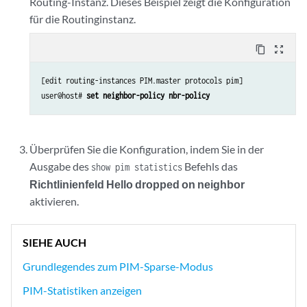
Routing-Instanz. Dieses Beispiel zeigt die Konfiguration
für die Routinginstanz.
content_copy
zoom_out_map
[edit routing-instances PIM.master protocols pim]

user@host# 
set neighbor-policy nbr-policy
Überprüfen Sie die Konfiguration, indem Sie in der
Ausgabe des
Befehls das
show pim statistics
Richtlinienfeld Hello dropped on neighbor
aktivieren.
SIEHE AUCH
Grundlegendes zum PIM-Sparse-Modus
PIM-Statistiken anzeigen