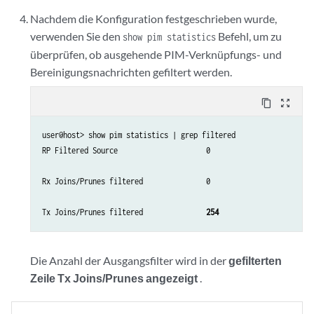
Nachdem die Konfiguration festgeschrieben wurde,
verwenden Sie den
Befehl, um zu
show pim statistics
überprüfen, ob ausgehende PIM-Verknüpfungs- und
Bereinigungsnachrichten gefiltert werden.
content_copy
zoom_out_map
user@host> show pim statistics | grep filtered 

RP Filtered Source                     0

Rx Joins/Prunes filtered               0

Tx Joins/Prunes filtered               
254
Die Anzahl der Ausgangsfilter wird in der
gefilterten
Zeile Tx Joins/Prunes angezeigt
.