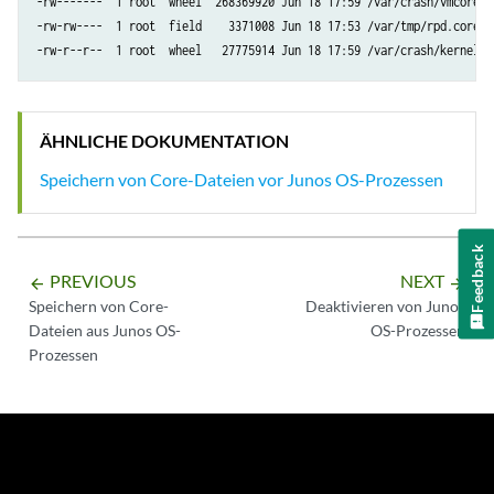
-rw-------  1 root  wheel  268369920 Jun 18 17:59 /var/crash/vmcore.0

-rw-rw----  1 root  field    3371008 Jun 18 17:53 /var/tmp/rpd.core.0

-rw-r--r--  1 root  wheel   27775914 Jun 18 17:59 /var/crash/kernel.0
ÄHNLICHE DOKUMENTATION
Speichern von Core-Dateien vor Junos OS-Prozessen
Feedback
PREVIOUS
NEXT
arrow_backward
arrow_forward
Speichern von Core-
Deaktivieren von Junos
Dateien aus Junos OS-
OS-Prozessen
Prozessen