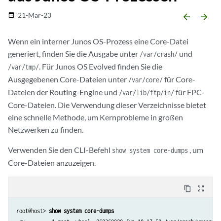
21-Mar-23
date_range
arrow_backward
arrow_forward
Wenn ein interner Junos OS-Prozess eine Core-Datei
generiert, finden Sie die Ausgabe unter
und
/var/crash/
. Für Junos OS Evolved finden Sie die
/var/tmp/
Ausgegebenen Core-Dateien unter
für Core-
/var/core/
Dateien der Routing-Engine und
für FPC-
/var/lib/ftp/in/
Core-Dateien. Die Verwendung dieser Verzeichnisse bietet
eine schnelle Methode, um Kernprobleme in großen
Netzwerken zu finden.
Verwenden Sie den CLI-Befehl
, um
show system core-dumps
Core-Dateien anzuzeigen.
content_copy
zoom_out_map
root@host> 
show system core-dumps