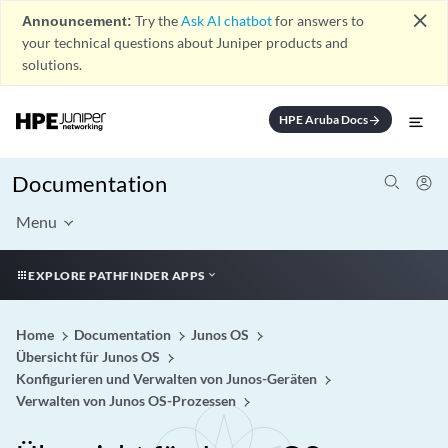
close
Announcement:
Try the
Ask AI chatbot
for answers to
your technical questions about Juniper products and
solutions.
HPE Aruba Docs
arrow_forward
Documentation
Menu
EXPLORE PATHFINDER APPS
Home
Documentation
Junos OS
Übersicht für Junos OS
Konfigurieren und Verwalten von Junos-Geräten
Verwalten von Junos OS-Prozessen