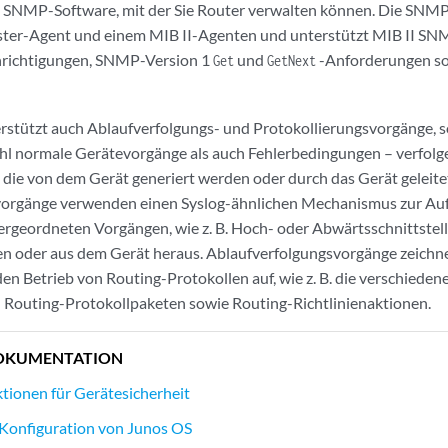
 SNMP-Software, mit der Sie Router verwalten können. Die SNMP
r-Agent und einem MIB II-Agenten und unterstützt MIB II SNM
richtigungen, SNMP-Version 1
und
-Anforderungen so
Get
GetNext
rstützt auch Ablaufverfolgungs- und Protokollierungsvorgänge, s
hl normale Gerätevorgänge als auch Fehlerbedingungen – verfolg
 die von dem Gerät generiert werden oder durch das Gerät geleite
vorgänge verwenden einen Syslog-ähnlichen Mechanismus zur Au
rgeordneten Vorgängen, wie z. B. Hoch- oder Abwärtsschnittstelle
 oder aus dem Gerät heraus. Ablaufverfolgungsvorgänge zeichnen
n Betrieb von Routing-Protokollen auf, wie z. B. die verschiede
Routing-Protokollpaketen sowie Routing-Richtlinienaktionen.
OKUMENTATION
ionen für Gerätesicherheit
Konfiguration von Junos OS