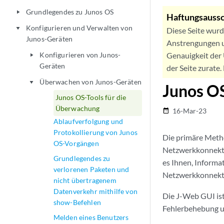
Grundlegendes zu Junos OS
play_arrow
Haftungsaussc
Konfigurieren und Verwalten von
play_arrow
Diese Seite wur
Junos-Geräten
Anstrengungen u
Konfigurieren von Junos-
Genauigkeit der 
play_arrow
Geräten
der Seite zurate
Überwachen von Junos-Geräten
play_arrow
Junos O
Junos OS-Tools für die
Überwachung
16-Mar-23
date_range
Ablaufverfolgung und
Protokollierung von Junos
Die primäre Meth
OS-Vorgängen
Netzwerkkonnektiv
Grundlegendes zu
es Ihnen, Informa
verlorenen Paketen und
Netzwerkkonnekti
nicht übertragenem
Datenverkehr mithilfe von
Die J-Web GUI is
show-Befehlen
Fehlerbehebung u
Melden eines Benutzers