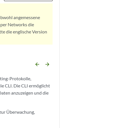
. Obwohl angemessene
iper Networks die
tte die englische Version
arrow_backward
arrow_forward
ing-Protokolle,
e CLI. Die CLI ermöglicht
 Daten anzuzeigen und die
 zur Überwachung,