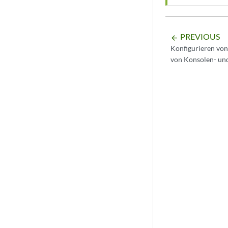
PREVIOUS
arrow_backward
Konfigurieren von
von Konsolen- un