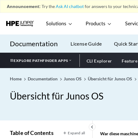
Announcement:
Try the
Ask AI chatbot
for answers to your technica
Solutions
Products
Servi
Documentation
License Guide
Quick Star
EXPLORE PATHFINDER APPS
CLI Explorer
Feature
Home
Documentation
Junos OS
Übersicht für Junos OS
Übersicht für Junos OS
keyboard_arrow_left
Table of Contents
Expand all
War diese maschinel