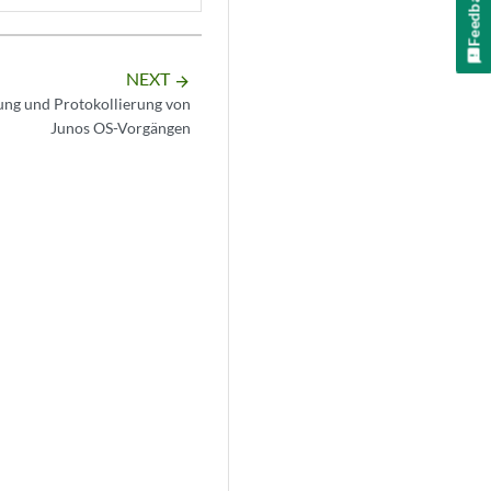
Feedback
NEXT
arrow_forward
ung und Protokollierung von
Junos OS-Vorgängen