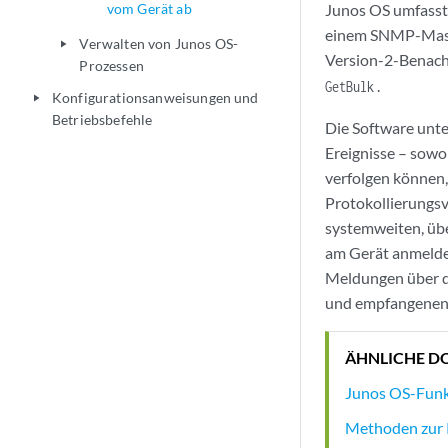
vom Gerät ab
Junos OS umfasst
einem SNMP-Maste
Verwalten von Junos OS-
play_arrow
Version-2-Benach
Prozessen
.
GetBulk
Konfigurationsanweisungen und
play_arrow
Betriebsbefehle
Die Software unte
Ereignisse – sowo
verfolgen können,
Protokollierungs
systemweiten, übe
am Gerät anmelden
Meldungen über de
und empfangenen 
ÄHNLICHE D
Junos OS-Funkt
Methoden zur 