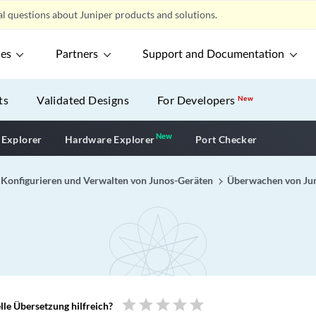
l questions about Juniper products and solutions.
ces
Partners
Support and Documentation
ts
Validated Designs
For Developers
New
New
New application
 Explorer
Hardware Explorer
Port Checker
Konfigurieren und Verwalten von Junos-Geräten
Überwachen von Ju
star
star
star
star
star
le Übersetzung hilfreich?