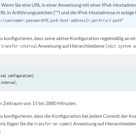
:
Wenn Sie eine URL in einer Anweisung mit einer IPv6-Hostadres
RL in Anführungszeichen ("") und die IPv6-Hostadresse in eckige K
://
username
<:
password
>@[
ipv6-host-address
]<:
port
>/
url-path
"
u konfigurieren, dass seine aktive Konfiguration regelmäßig an ei
e
Anweisung auf Hierarchieebene
transfer-interval
[edit system a
val configuration]

 
interval
in Zeitraum von 15 bis 2880 Minuten.
u konfigurieren, dass die Konfiguration bei jedem Commit der Kon
rd, fügen Sie die
Anweisung auf Hierarchieebe
transfer-on-commit
: