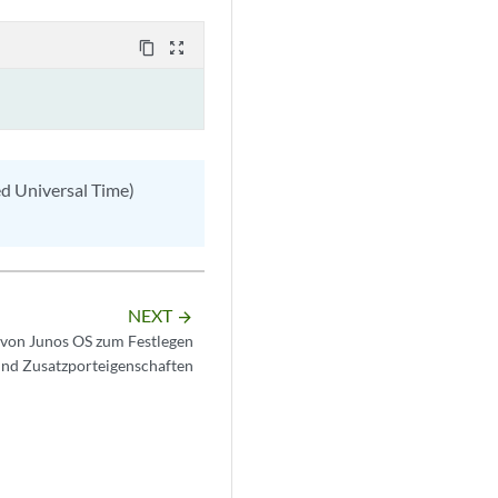
content_copy
zoom_out_map
ed Universal Time)
NEXT
arrow_forward
 von Junos OS zum Festlegen
und Zusatzporteigenschaften