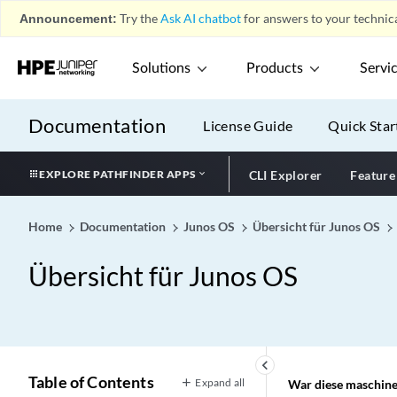
Announcement:
Try the
Ask AI chatbot
for answers to your technica
Solutions
Products
Servi
Documentation
License Guide
Quick Star
EXPLORE PATHFINDER APPS
CLI Explorer
Feature
Home
Documentation
Junos OS
Übersicht für Junos OS
Übersicht für Junos OS
keyboard_arrow_left
Table of Contents
Expand all
War diese maschinel