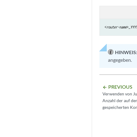
<
router-name
>_
YYY
HINWEIS
angegeben.
PREVIOUS
arrow_backward
Verwenden von Ju
Anzahl der auf d
gespeicherten Kon