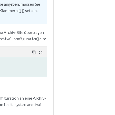
se angeben, müssen Sie
lammern ([ ]) setzen.
ne Archiv-Site übertragen
ein:
rchival configuration]
content_copy
zoom_out_map
figuration an eine Archiv-
ne
[edit system archival