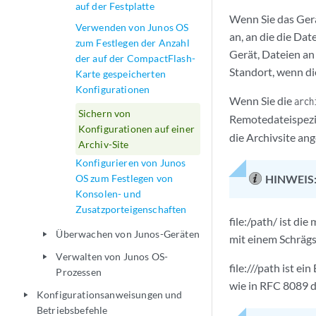
auf der Festplatte
Wenn Sie das Gerä
Verwenden von Junos OS
an, an die die Da
zum Festlegen der Anzahl
Gerät, Dateien an
der auf der CompactFlash-
Standort, wenn di
Karte gespeicherten
Konfigurationen
Wenn Sie die
arch
Sichern von
Remotedateispezi
Konfigurationen auf einer
die Archivsite ang
Archiv-Site
Konfigurieren von Junos
OS zum Festlegen von
HINWEIS
Konsolen- und
Zusatzporteigenschaften
file:/path/ ist di
Überwachen von Junos-Geräten
play_arrow
mit einem Schrägst
Verwalten von Junos OS-
play_arrow
file:///path ist e
Prozessen
wie in RFC 8089 de
Konfigurationsanweisungen und
play_arrow
Betriebsbefehle