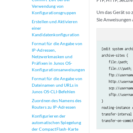
Verwendung von
Um das Gerät so zu
Konfigurationsgruppen
Sie Anweisungen 
Erstellen und Aktivieren
einer
Kandidatenkonfiguration
Format für die Angabe von
[edit system archi
IP-Adressen,
archive-sites {

Netzwerkmasken und
    file:/
path
;

Präfixen in Junos OS-
    file:///
path
;

Konfigurationsanweisungen
    ftp://
usernam
Format für die Angabe von
    http://
userna
Dateinamen und URLs in
    scp://
usernam
Junos OS-CLI-Befehlen
    sftp://
userna
Zuordnen des Namens des
}

Routers zu IP-Adressen
routing-instance 
transfer-interval
Konfigurieren der
automatischen Spiegelung
der CompactFlash-Karte