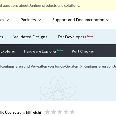
l questions about Juniper products and solutions.
ces
Partners
Support and Documentation
ts
Validated Designs
For Developers
New
New
New application
 Explorer
Hardware Explorer
Port Checker
Konfigurieren und Verwalten von Junos-Geräten
Konfigurieren von 
star
star
star
star
star
le Übersetzung hilfreich?