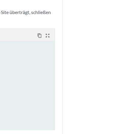
-Site überträgt, schließen
content_copy
zoom_out_map