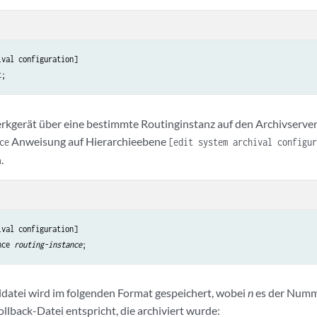
val configuration]

gerät über eine bestimmte Routinginstanz auf den Archivserver g
Anweisung auf Hierarchieebene
ce
[edit system archival configur
.
val configuration]

nce 
routing-instance
datei wird im folgenden Format gespeichert, wobei
n
es der Numm
llback-Datei entspricht, die archiviert wurde: