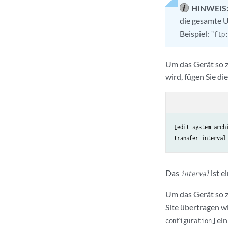
HINWEIS
die gesamte U
Beispiel:
"ftp
Um das Gerät so z
wird, fügen Sie di
[edit system archi
transfer-interval
Das
ist e
interval
Um das Gerät so z
Site übertragen wi
ein
configuration]