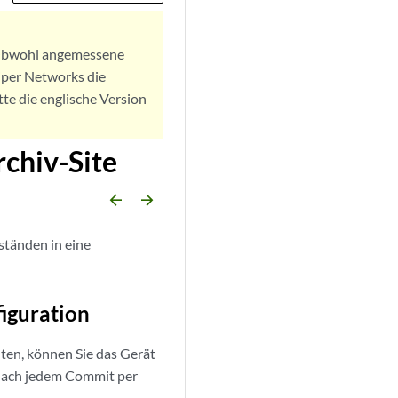
. Obwohl angemessene
iper Networks die
tte die englische Version
rchiv-Site
arrow_backward
arrow_forward
ständen in eine
figuration
hten, können Sie das Gerät
 nach jedem Commit per