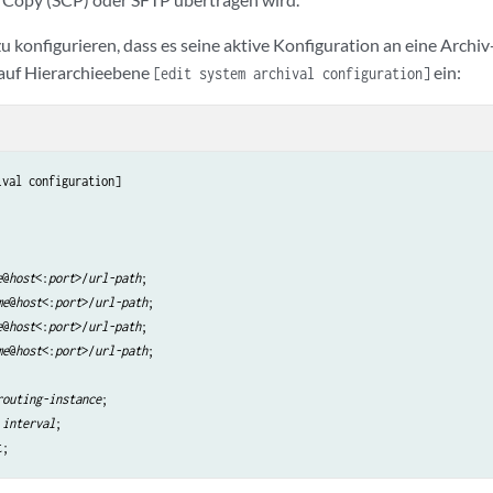
 konfigurieren, dass es seine aktive Konfiguration an eine Archiv
auf Hierarchieebene
ein:
[edit system archival configuration]
val configuration]

e
@
host
<:
port
>/
url-path
;

me
@
host
<:
port
>/
url-path
;

e
@
host
<:
port
>/
url-path
;   

me
@
host
<:
port
>/
url-path
;

routing-instance
;

 
interval
;
