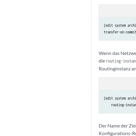
[edit system archi
Wenn das Netzwerk
die
routing-instan
Routinginstanz an
[edit system archi
    routing-insta
Der Name der Ziel
Konfigurations-Ro