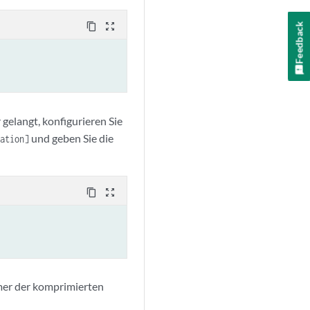
content_copy
zoom_out_map
Feedback
elangt, konfigurieren Sie
und geben Sie die
ation]
content_copy
zoom_out_map
er der komprimierten