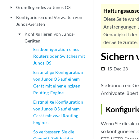
Grundlegendes zu Junos OS
play_arrow
Haftungsaussc
Konfigurieren und Verwalten von
play_arrow
Diese Seite wur
Junos-Geräten
Anstrengungen u
Konfigurieren von Junos-
Genauigkeit der 
play_arrow
Geräten
der Seite zurate
Erstkonfiguration eines
Sichern 
Routers oder Switches mit
Junos OS
15-Dec-23
date_range
Erstmalige Konfiguration
von Junos OS auf einem
Sie können ein Ge
Gerät mit einer einzigen
Routing-Engine
Archivdatei übert
Erstmalige Konfiguration
Konfiguri
von Junos OS auf einem
Gerät mit zwei Routing-
Engines
Wenn Sie die aktu
so konfigurieren,
So verbessern Sie die
Commit-Zeit bei der
FTP, HTTP, Secure