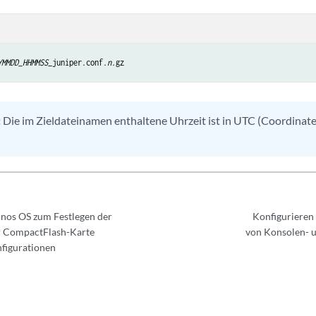
YMMDD_HHMMSS
_juniper.conf.
n
:
Die im Zieldateinamen enthaltene Uhrzeit ist in UTC (Coordinat
nos OS zum Festlegen der
Konfigurieren
er CompactFlash-Karte
von Konsolen- 
figurationen