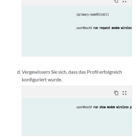
content_copy
zoom_out_map
{primary:node0}[edit]
user@host# 
run request modem wireless c
Vergewissern Sie sich, dass das Profil erfolgreich
konfiguriert wurde.
content_copy
zoom_out_map
user@host# 
run show modem wireless prof