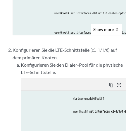
user@host# set interfaces dl0 unit 0 dialer-options 
Show
more
user@host# set interfaces dl0 unit 0 dialer-options 
Konfigurieren Sie die LTE-Schnittstelle (
) auf
cl-1/1/0
dem primären Knoten.
Konfigurieren Sie den Dialer-Pool für die physische
LTE-Schnittstelle.
content_copy
zoom_out_map
{primary:node0}[edit]
user@host# 
set interfaces cl-1/1/0 dial