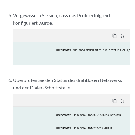
Vergewissern Sie sich, dass das Profil erfolgreich
konfiguriert wurde.
content_copy
zoom_out_map
user@host# run show modem wireless profiles cl-1/0/0
Überprüfen Sie den Status des drahtlosen Netzwerks
und der Dialer-Schnittstelle.
content_copy
zoom_out_map
user@host#  run show modem wireless network
user@host#  run show interfaces dl0.0