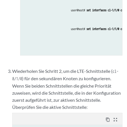
user@host# 
set interfaces cl-1/1/0 cell
user@host# 
set interfaces cl-1/1/0 cell
Wiederholen Sie Schritt 2, um die LTE-Schnittstelle (
cl-
) für den sekundären Knoten zu konfigurieren.
8/1/0
Wenn Sie beiden Schnittstellen die gleiche Priorität
zuweisen, wird die Schnittstelle, die in der Konfiguration
zuerst aufgeführt ist, zur aktiven Schnittstelle.
Überprüfen Sie die aktive Schnittstelle:
content_copy
zoom_out_map