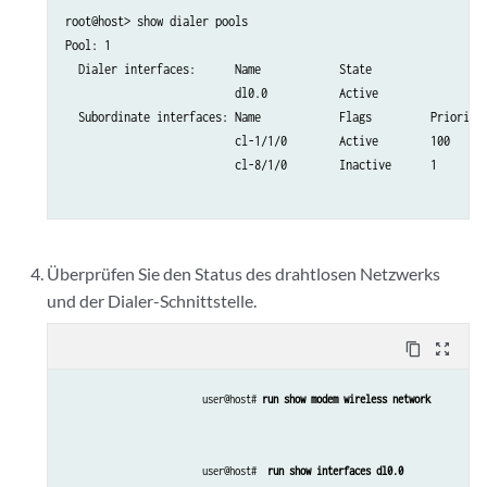
root@host> show dialer pools 

Pool: 1                               

  Dialer interfaces:      Name            State

                          dl0.0           Active               

  Subordinate interfaces: Name            Flags         Priority

                          cl-1/1/0        Active        100     

                          cl-8/1/0        Inactive      1       

Überprüfen Sie den Status des drahtlosen Netzwerks
und der Dialer-Schnittstelle.
content_copy
zoom_out_map
user@host# 
run show modem wireless network
user@host#  
run show interfaces dl0.0 