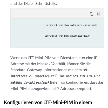
und der Dialer-Schnittstelle.
content_copy
zoom_out_map
user@host#  run show modem wireless network
user@host#  run show interfaces dl0.0
Wenn das LTE-Mini-PIM vom Dienstanbieter eine IP-
Adresse mit der Maske /32 erhält, können Sie die
Standard-Gateway-Informationen mit dem
set
interfaces
cl-interface
cellular-options sim
sim-slot
Befehl so konfigurieren, dass das
gateway
ip-address/mask
Mini-PIM die zugewiesene IP-Adresse akzeptiert.
Konfigurieren von LTE-Mini-PIM in einem