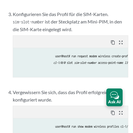
Konfigurieren Sie das Profil für die SIM-Karten.
ist der Steckplatz am Mini-PIM, in den
sim-slot-number
die SIM-Karte eingelegt wird.
content_copy
zoom_out_map
user@host# run request modem wireless create-profile
cl-1/0/0
 slot 
sim-slot-number
 access-point-name 
l3vpn
Vergewissern Sie sich, dass das Profil erfolgreich
konfiguriert wurde.
Ask AI
content_copy
zoom_out_map
user@host# run show modem wireless profiles cl-1/0/0