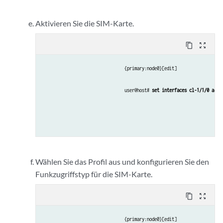
Aktivieren Sie die SIM-Karte.
content_copy
zoom_out_map
{primary:node0}[edit]
user@host# 
set interfaces cl-1/1/0 act-
Wählen Sie das Profil aus und konfigurieren Sie den
Funkzugriffstyp für die SIM-Karte.
content_copy
zoom_out_map
{primary:node0}[edit]