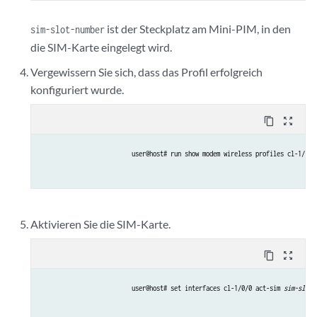
ist der Steckplatz am Mini-PIM, in den
sim-slot-number
die SIM-Karte eingelegt wird.
Vergewissern Sie sich, dass das Profil erfolgreich
konfiguriert wurde.
content_copy
zoom_out_map
user@host# run show modem wireless profiles cl-1/0/0
Aktivieren Sie die SIM-Karte.
content_copy
zoom_out_map
user@host# set interfaces cl-1/0/0 act-sim 
sim-slot-