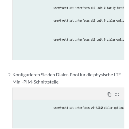
user@host# set interfaces dl0 unit 0 family inet6 ne
user@host# set interfaces dl0 unit 0 dialer-options 
user@host# set interfaces dl0 unit 0 dialer-options 
Konfigurieren Sie den Dialer-Pool für die physische LTE
Mini-PIM-Schnittstelle.
content_copy
zoom_out_map
user@host# set interfaces 
cl-1/0/0
 dialer-options po