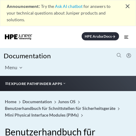
close
Announcement:
Try the
Ask AI chatbot
for answers to
your technical questions about Juniper products and
solutions.
HPE Aruba Docs
arrow_forward
Documentation
Menu
EXPLORE PATHFINDER APPS
Home
Documentation
Junos OS
Benutzerhandbuch für Schnittstellen für Sicherheitsgeräte
Mini Physical Interface Modules (PIMs)
Benutzerhandbuch für