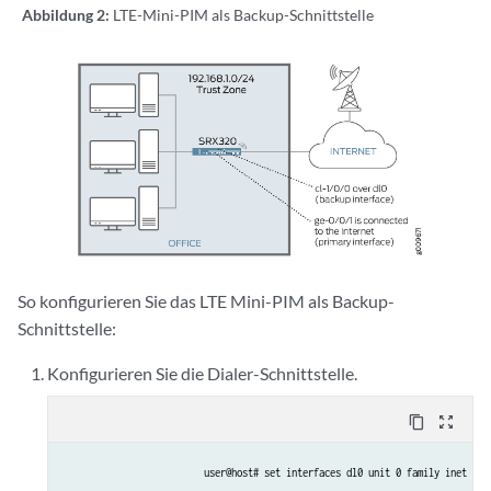
Abbildung 2:
LTE-Mini-PIM als Backup-Schnittstelle
So konfigurieren Sie das LTE Mini-PIM als Backup-
Schnittstelle:
Konfigurieren Sie die Dialer-Schnittstelle.
content_copy
zoom_out_map
user@host# set interfaces dl0 unit 0 family inet neg