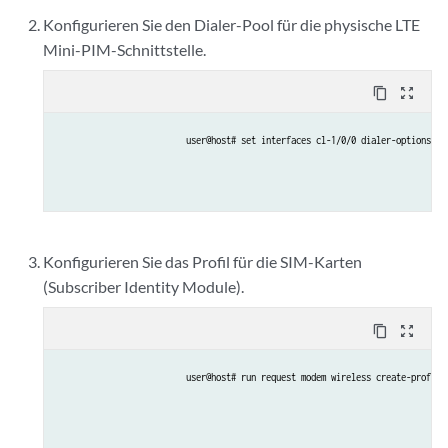
Konfigurieren Sie den Dialer-Pool für die physische LTE
Mini-PIM-Schnittstelle.
content_copy
zoom_out_map
user@host# set interfaces cl-1/0/0 dialer-options po
Konfigurieren Sie das Profil für die SIM-Karten
(Subscriber Identity Module).
content_copy
zoom_out_map
user@host# run request modem wireless create-profile