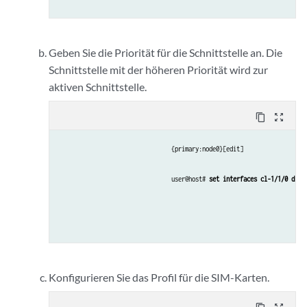
Geben Sie die Priorität für die Schnittstelle an. Die
Schnittstelle mit der höheren Priorität wird zur
aktiven Schnittstelle.
content_copy
zoom_out_map
{primary:node0}[edit]
user@host# 
set interfaces cl-1/1/0 dial
Konfigurieren Sie das Profil für die SIM-Karten.