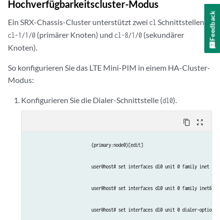
Hochverfügbarkeitscluster-Modus
Feedback
Ein SRX-Chassis-Cluster unterstützt zwei
Schnittstellen:
cl
(primärer Knoten) und
(sekundärer
cl-1/1/0
cl-8/1/0
Knoten).
So konfigurieren Sie das LTE Mini-PIM in einem HA-Cluster-
Modus:
Konfigurieren Sie die Dialer-Schnittstelle (
).
dl0
content_copy
zoom_out_map
{primary:node0}[edit]
user@host# set interfaces dl0 unit 0 family inet neg
user@host# set interfaces dl0 unit 0 family inet6 ne
user@host# set interfaces dl0 unit 0 dialer-options 