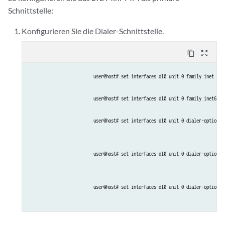
Schnittstelle:
Konfigurieren Sie die Dialer-Schnittstelle.
content_copy
zoom_out_map
user@host# set interfaces dl0 unit 0 family inet neg
user@host# set interfaces dl0 unit 0 family inet6 ne
user@host# set interfaces dl0 unit 0 dialer-options 
user@host# set interfaces dl0 unit 0 dialer-options 
user@host# set interfaces dl0 unit 0 dialer-options 