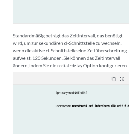
Standardmäßig beträgt das Zeitintervall, das benötigt
wird, um zur sekundären cl-Schnittstelle zu wechseln,
wenn die aktive cl-Schnittstelle eine Zeitüberschreitung
aufweist, 120 Sekunden. Sie können das Zeitintervall
ändern, indem Sie die
Option konfigurieren.
redial-delay
content_copy
zoom_out_map
{primary:node0}[edit]
user@host# 
user@host# set interfaces dl0 unit 0 dial