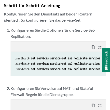
Schritt-für-Schritt-Anleitung
Konfigurieren Sie den Dienstsatz auf beiden Routern
identisch. So konfigurieren Sie das Service-Set:
Konfigurieren Sie die Optionen für die Service-Set-
Replikation.
content_copy
zoom_out_map
Feedback
user@host# 
set services service-set ss2 replicate-services repli
user@host# 
set services service-set ss2 replicate-services state
user@host# 
set services service-set ss2 replicate-services nat
Konfigurieren Sie Verweise auf NAT- und Stateful-
Firewall-Regeln für die Dienstgruppe.
content_copy
zoom_out_map