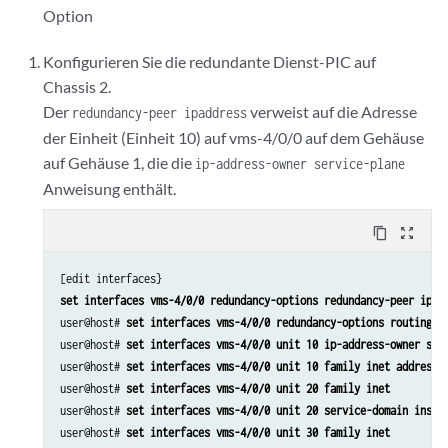
Option
Konfigurieren Sie die redundante Dienst-PIC auf
Chassis 2.
Der
verweist auf die Adresse
redundancy-peer ipaddress
der Einheit (Einheit 10) auf vms-4/0/0 auf dem Gehäuse
auf Gehäuse 1, die die
ip-address-owner service-plane
Anweisung enthält.
content_copy
zoom_out_map
set interfaces vms-4/0/0 redundancy-options redundancy-peer ipad
user@host# 
set interfaces vms-4/0/0 redundancy-options routing-i
user@host# 
set interfaces vms-4/0/0 unit 10 ip-address-owner ser
user@host# 
set interfaces vms-4/0/0 unit 10 family inet address 
user@host# 
set interfaces vms-4/0/0 unit 20 family inet
user@host# 
set interfaces vms-4/0/0 unit 20 service-domain insid
user@host# 
set interfaces vms-4/0/0 unit 30 family inet