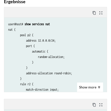
Ergebnisse
content_copy
zoom_out_map
user@host# 
show services nat
nat {

        pool p2 {

            address 32.0.0.0/24;

            port {

                automatic {

                    random-allocation;

                }

            }

            address-allocation round-robin;

        }

        rule r2 {

Show
more
            match-direction input;

            term t1 {

                from {

content_copy
zoom_out_map
                    source-address {
