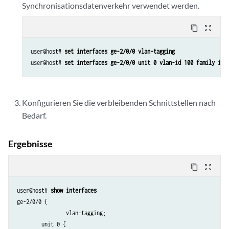
Synchronisationsdatenverkehr verwendet werden.
content_copy
zoom_out_map
user@host# 
set interfaces ge-2/0/0 vlan-tagging
user@host# 
set interfaces ge-2/0/0 unit 0 vlan-id 100 family ine
Konfigurieren Sie die verbleibenden Schnittstellen nach
Bedarf.
Ergebnisse
content_copy
zoom_out_map
user@host# 
show interfaces
ge-2/0/0 {

                vlan-tagging;

        unit 0 {
