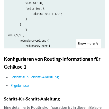
            vlan-id 100;

            family inet {

                 address 20.1.1.1/24;

            }

        }

            }

vms-4/0/0 {

        redundancy-options {

Show
more
            redundancy-peer {

                ipaddress 5.5.5.2;

            }

Konfigurieren von Routing-Informationen für
            routing-instance HA;

Gehäuse 1
        }

        unit 10 {

Schritt-für-Schritt-Anleitung
            ip-address-owner service-plane;

            family inet {

Ergebnisse
                address 5.5.5.1/32;

            }

Schritt-für-Schritt-Anleitung
        }

        unit 20 {

Eine detaillierte Routingkonfiguration ist in diesem Beispiel