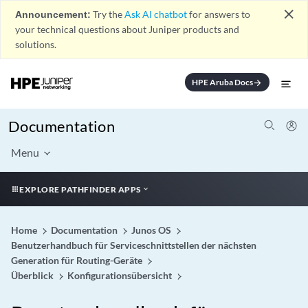
close
Announcement:
Try the
Ask AI chatbot
for answers to
your technical questions about Juniper products and
solutions.
HPE Aruba Docs
arrow_forward
Documentation
Menu
EXPLORE PATHFINDER APPS
Home
Documentation
Junos OS
Benutzerhandbuch für Serviceschnittstellen der nächsten
Generation für Routing-Geräte
Überblick
Konfigurationsübersicht