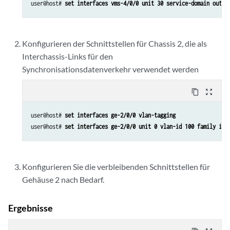
user@host# 
set interfaces vms-4/0/0 unit 30 service-domain outsi
Konfigurieren der Schnittstellen für Chassis 2, die als
Interchassis-Links für den
Synchronisationsdatenverkehr verwendet werden
content_copy
zoom_out_map
user@host# 
set interfaces ge-2/0/0 vlan-tagging
user@host# 
set interfaces ge-2/0/0 unit 0 vlan-id 100 family ine
Konfigurieren Sie die verbleibenden Schnittstellen für
Gehäuse 2 nach Bedarf.
Ergebnisse