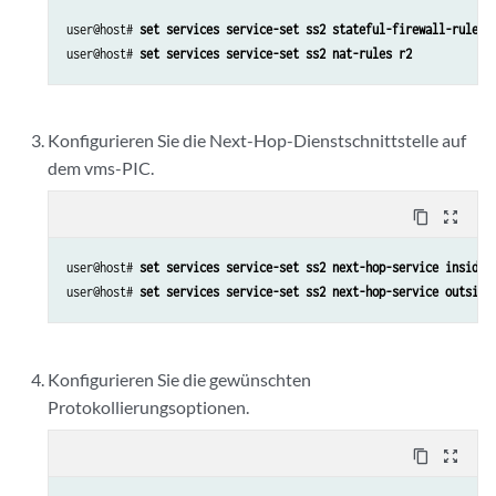
user@host# 
set services service-set ss2 stateful-firewall-rules 
user@host# 
set services service-set ss2 nat-rules r2
Konfigurieren Sie die Next-Hop-Dienstschnittstelle auf
dem vms-PIC.
content_copy
zoom_out_map
user@host# 
set services service-set ss2 next-hop-service inside-
user@host# 
set services service-set ss2 next-hop-service outside
Konfigurieren Sie die gewünschten
Protokollierungsoptionen.
content_copy
zoom_out_map