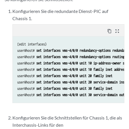
set services service-set ss2 replicate-services nat
Konfigurieren Sie die redundante Dienst-PIC auf
set services service-set ss2 stateful-firewall-rules r2
Chassis 1.
set services service-set ss2 nat-rules r2
set services service-set ss2 next-hop-service inside-service-interfac
content_copy
zoom_out_map
set services service-set ss2 next-hop-service outside-service-interfa
set services service-set ss2 syslog host local class session-logs
set services service-set ss2 syslog host local class stateful-firewal
[edit interfaces}

set services service-set ss2 syslog host local class nat-logs
user@host# 
set interfaces vms-4/0/0 redundancy-options redundanc
user@host# 
set interfaces vms-4/0/0 redundancy-options routing-i
user@host# 
set interfaces vms-4/0/0 unit 10 ip-address-owner ser
user@host# 
set interfaces vms-4/0/0 unit 10 family inet address 
user@host# 
set interfaces vms-4/0/0 unit 20 family inet
user@host# 
set interfaces vms-4/0/0 unit 20 service-domain insid
user@host# 
set interfaces vms-4/0/0 unit 30 family inet
user@host# 
set interfaces vms-4/0/0 unit 30 service-domain outsi
Konfigurieren Sie die Schnittstellen für Chassis 1, die als
Interchassis-Links für den