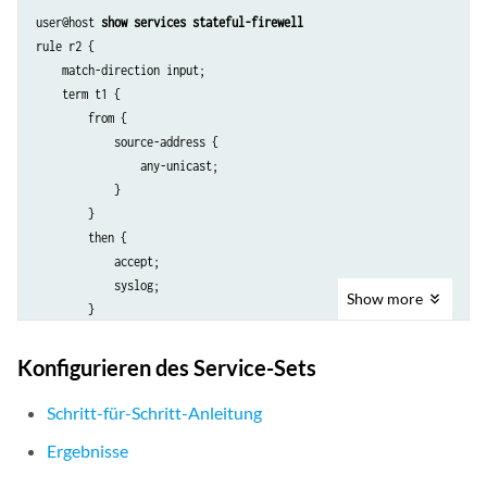
                        129.0.0.0/8;

user@host 
show services stateful-firewell
                        128.0.0.0/8;

rule r2 {

                    }

    match-direction input;

                }

    term t1 {

                then {

        from {

                    translated {

            source-address {

                        source-pool p2;

                any-unicast;

                        translation-type {

            }

                            napt-44;

        }

                        }

        then {

                        address-pooling paired;

            accept;

                    }

            syslog;

                    syslog;

Show
more
        }

                }

    }

            }

}

        }

Konfigurieren des Service-Sets
    }

Schritt-für-Schritt-Anleitung
Ergebnisse