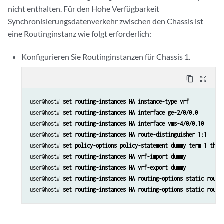
            family inet;

nicht enthalten. Für den Hohe Verfügbarkeit
            family inet6;

Synchronisierungsdatenverkehr zwischen den Chassis ist
            service-domain inside;

eine Routinginstanz wie folgt erforderlich:
        }

        unit 30 {

Konfigurieren Sie Routinginstanzen für Chassis 1.
            family inet;

            family inet6;

content_copy
zoom_out_map
            service-domain outside;

        }

            }

user@host# 
set routing-instances HA instance-type vrf
user@host# 
set routing-instances HA interface ge-2/0/0.0
user@host# 
set routing-instances HA interface vms-4/0/0.10
user@host# 
set routing-instances HA route-distinguisher 1:1
user@host# 
set policy-options policy-statement dummy term 1 then
user@host# 
set routing-instances HA vrf-import dummy
user@host# 
set routing-instances HA vrf-export dummy
user@host# 
set routing-instances HA routing-options static route
user@host# 
set routing-instances HA routing-options static route