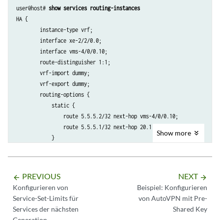
user@host# 
show services routing-instances
HA {

        instance-type vrf;

        interface xe-2/2/0.0;

        interface vms-4/0/0.10;

        route-distinguisher 1:1;

        vrf-import dummy;

        vrf-export dummy;

        routing-options {

            static {

                route 5.5.5.2/32 next-hop vms-4/0/0.10;

                route 5.5.5.1/32 next-hop 20.1.1.1;

Show
more
            }

PREVIOUS
NEXT
arrow_backward
arrow_forward
Konfigurieren von
Beispiel: Konfigurieren
Service-Set-Limits für
von AutoVPN mit Pre-
Services der nächsten
Shared Key
Generation