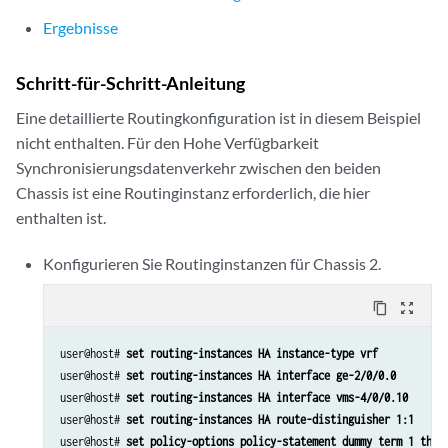
        unit 0 {

Ergebnisse
            vlan-id 100;

            family inet {

Schritt-für-Schritt-Anleitung
                 address 20.1.1.2/24;

            }

Eine detaillierte Routingkonfiguration ist in diesem Beispiel
        }

nicht enthalten. Für den Hohe Verfügbarkeit
        unit 10 {

Synchronisierungsdatenverkehr zwischen den beiden
            vlan-id 10;

Chassis ist eine Routinginstanz erforderlich, die hier
            family inet {

enthalten ist.
                address 2.10.1.2/24;

Konfigurieren Sie Routinginstanzen für Chassis 2.
content_copy
zoom_out_map
user@host# 
set routing-instances HA instance-type vrf
user@host# 
set routing-instances HA interface ge-2/0/0.0
user@host# 
set routing-instances HA interface vms-4/0/0.10
user@host# 
set routing-instances HA route-distinguisher 1:1
user@host# 
set policy-options policy-statement dummy term 1 then