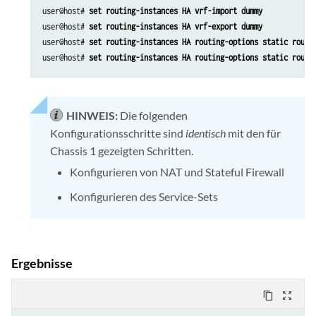
user@host# 
set routing-instances HA vrf-import dummy
user@host# 
set routing-instances HA vrf-export dummy
user@host# 
set routing-instances HA routing-options static route
user@host# 
set routing-instances HA routing-options static route
HINWEIS:
Die folgenden
Konfigurationsschritte sind
identisch
mit den für
Chassis 1 gezeigten Schritten.
Konfigurieren von NAT und Stateful Firewall
Konfigurieren des Service-Sets
Ergebnisse
content_copy
zoom_out_map