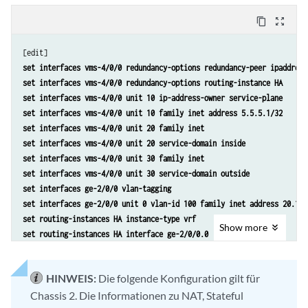
content_copy
zoom_out_map
set interfaces vms-4/0/0 redundancy-options redundancy-peer ipaddress
set interfaces vms-4/0/0 redundancy-options routing-instance HA
set interfaces vms-4/0/0 unit 10 ip-address-owner service-plane
set interfaces vms-4/0/0 unit 10 family inet address 5.5.5.1/32
set interfaces vms-4/0/0 unit 20 family inet
set interfaces vms-4/0/0 unit 20 service-domain inside
set interfaces vms-4/0/0 unit 30 family inet
set interfaces vms-4/0/0 unit 30 service-domain outside
set interfaces ge-2/0/0 vlan-tagging
set interfaces ge-2/0/0 unit 0 vlan-id 100 family inet address 20.1.1
set routing-instances HA instance-type vrf
Show
more
set routing-instances HA interface ge-2/0/0.0
set routing-instances HA interface vms-4/0/0.10
set routing-instances HA route-distinguisher 1:1
HINWEIS:
Die folgende Konfiguration gilt für
set policy-options policy-statement dummy term 1 then reject 
Chassis 2. Die Informationen zu NAT, Stateful
set routing-instances HA vrf-import dummy