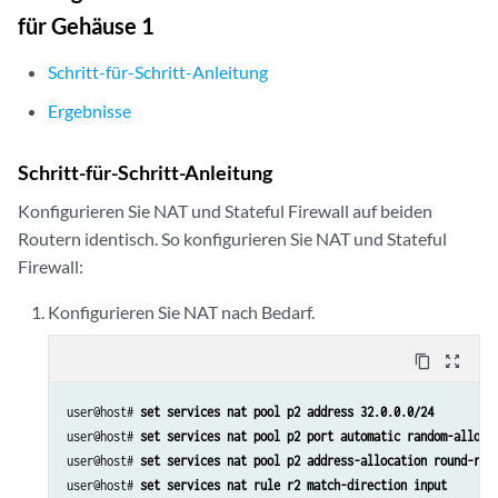
für Gehäuse 1
Schritt-für-Schritt-Anleitung
Ergebnisse
Schritt-für-Schritt-Anleitung
Konfigurieren Sie NAT und Stateful Firewall auf beiden
Routern identisch. So konfigurieren Sie NAT und Stateful
Firewall:
Konfigurieren Sie NAT nach Bedarf.
content_copy
zoom_out_map
user@host# 
set services nat pool p2 address 32.0.0.0/24
user@host# 
set services nat pool p2 port automatic random-alloca
user@host# 
set services nat pool p2 address-allocation round-rob
user@host# 
set services nat rule r2 match-direction input