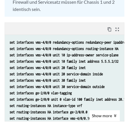
set routing-instances HA vrf-export dummy
Firewall und Servicesatz müssen für Chassis 1 und 2
set routing-instances HA routing-options static route route 5.5.5.1/3
identisch sein.
set routing-instances HA routing-options static route route 5.5.5.2/3
set services nat pool p2 address 32.0.0.0/24
set services nat pool p2 port automatic random-allocation
content_copy
zoom_out_map
set services nat pool p2 address-allocation round-robin
set services nat rule r2 match-direction input
set interfaces vms-4/0/0 redundancy-options redundancy-peer ipaddress
set services nat rule r2 term t1 from source-address 129.0.0.0/8
set interfaces vms-4/0/0 redundancy-options routing-instance HA
set services nat rule r2 term t1 from source-address 128.0.0.0/8
set interfaces vms-4/0/0 unit 10 ip-address-owner service-plane
set services nat rule r2 term t1 then translated source-pool p2
set interfaces vms-4/0/0 unit 10 family inet address 5.5.5.2/32
set services nat rule r2 term t1 then translated translation-type nap
set interfaces vms-4/0/0 unit 20 family inet
set services nat rule r2 term t1 then translated address-pooling pair
set interfaces vms-4/0/0 unit 20 service-domain inside
set services nat rule r2 term t1 then syslog
set interfaces vms-4/0/0 unit 30 family inet
set services stateful-firewall rule r2 match-direction input
set interfaces vms-4/0/0 unit 30 service-domain outside
set services stateful-firewall rule r2 term t1 from source-address an
set interfaces ge-2/0/0 vlan-tagging
set services stateful-firewall rule r2 term t1 then accept
set interfaces ge-2/0/0 unit 0 vlan-id 100 family inet address 20.1.1
set services stateful-firewall rule r2 term t1 then syslog
set routing-instances HA instance-type vrf
set services service-set ss2 replicate-services replication-threshold
set routing-instances HA interface ge-2/0/0.0
set services service-set ss2 replicate-services stateful-firewall
Show
more
set routing-instances HA interface vms-4/0/0.10
set services service-set ss2 replicate-services nat
set routing-instances HA route-distinguisher 1:1
set services service-set ss2 stateful-firewall-rules r2