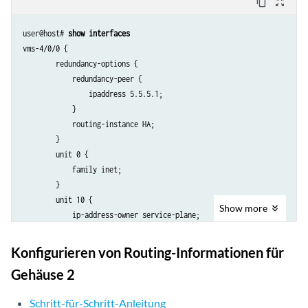
content_copy
zoom_out_map
user@host# 
show interfaces
vms-4/0/0 {

        redundancy-options {

            redundancy-peer {

                ipaddress 5.5.5.1;

            }

            routing-instance HA;

        }

        unit 0 {

            family inet;

        }

        unit 10 {

Show
more
            ip-address-owner service-plane;

            family inet {

                address 5.5.5.2/32;

Konfigurieren von Routing-Informationen für
            }

Gehäuse 2
        }

ge-2/0/0 {

Schritt-für-Schritt-Anleitung
        vlan-tagging;
