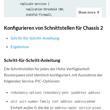
        replicate-services {

            replication-threshold 180;

Show
more
            stateful-firewall;

            nat;

        }

Konfigurieren von Schnittstellen für Chassis 2
        stateful-firewall-rules r2;

        inactive: nat-rules r2;

Schritt-für-Schritt-Anleitung
        next-hop-service {

Ergebnisse
            inside-service-interface vms-3/0/0.20;

            outside-service-interface vms-3/0/0.30;

        }

Schritt-für-Schritt-Anleitung
Die Schnittstellen für jedes der Hohe Verfügbarkeit
Routerpaare sind identisch konfiguriert, mit Ausnahme der
folgenden Service-PIC-Optionen:
redundancy-options redundancy-peer ipaddress
address
einer
unit
unit-number
family inet address
address
Einheit außer 0, die die
ip-address-owner service-plane