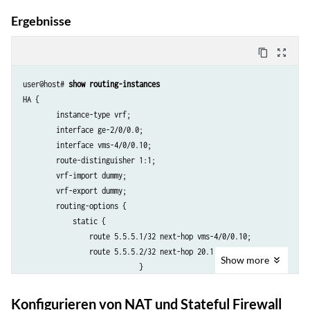
Ergebnisse
content_copy
zoom_out_map
user@host# 
show routing-instances
HA {

        instance-type vrf;

        interface ge-2/0/0.0;

        interface vms-4/0/0.10;

        route-distinguisher 1:1;

        vrf-import dummy;

        vrf-export dummy;

        routing-options {

            static {

                route 5.5.5.1/32 next-hop vms-4/0/0.10;

                route 5.5.5.2/32 next-hop 20.1.1.2;

Show
more
                            }

        }

Konfigurieren von NAT und Stateful Firewall