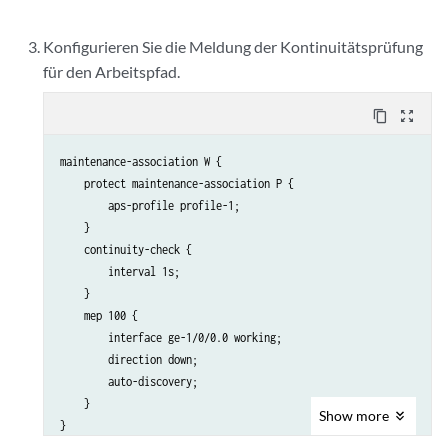
Konfigurieren Sie die Meldung der Kontinuitätsprüfung
für den Arbeitspfad.
content_copy
zoom_out_map
maintenance-association W {

    protect maintenance-association P {

        aps-profile profile-1;

    }

    continuity-check {

        interval 1s;

    }

    mep 100 {

        interface ge-1/0/0.0 working;

        direction down;

        auto-discovery;

    }

Show
more