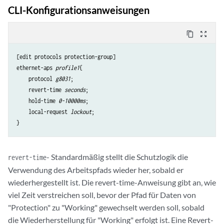
CLI-Konfigurationsanweisungen
content_copy
zoom_out_map
[edit protocols protection-group]

ethernet-aps 
profile1
{

    protocol 
g8031
;

    revert-time 
seconds
;

    hold-time 
0-10000ms
;

    local-request 
lockout
;

- Standardmäßig stellt die Schutzlogik die
revert-time
Verwendung des Arbeitspfads wieder her, sobald er
wiederhergestellt ist. Die revert-time-Anweisung gibt an, wie
viel Zeit verstreichen soll, bevor der Pfad für Daten von
"Protection" zu "Working" gewechselt werden soll, sobald
die Wiederherstellung für "Working" erfolgt ist. Eine Revert-