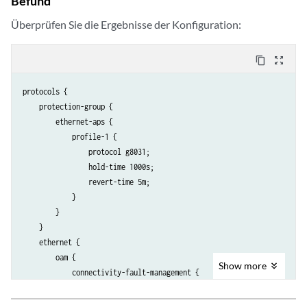
Befund
Überprüfen Sie die Ergebnisse der Konfiguration:
content_copy
zoom_out_map
protocols {

    protection-group {

        ethernet-aps {

            profile-1 {

                protocol g8031;

                hold-time 1000s;

                revert-time 5m;

            }

        }

    }

    ethernet {

        oam {

Show
more
            connectivity-fault-management {

                maintenance-domain md1 {

                    level 5;
