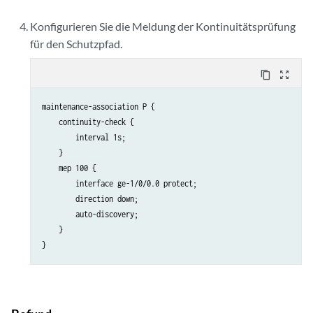
Konfigurieren Sie die Meldung der Kontinuitätsprüfung
für den Schutzpfad.
content_copy
zoom_out_map
maintenance-association P {

    continuity-check {

        interval 1s;

    }

    mep 100 {

        interface ge-1/0/0.0 protect;

        direction down;

        auto-discovery;

    }
