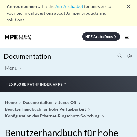
close
Announcement:
Try the
Ask AI chatbot
for answers to
your technical questions about Juniper products and
solutions.
HPE Aruba Docs
arrow_forward
Documentation
Menu
EXPLORE PATHFINDER APPS
Home
Documentation
Junos OS
Benutzerhandbuch für hohe Verfügbarkeit
Konfiguration des Ethernet-Ringschutz-Switching
Benutzerhandbuch für hohe