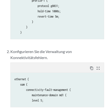
            profile-1 {

                protocol g8031;

                hold-time 1000s;

                revert-time 5m;

            }

        }

Konfigurieren Sie die Verwaltung von
Konnektivitätsfehlern.
content_copy
zoom_out_map
ethernet {

    oam {

        connectivity-fault-management {

            maintenance-domain md1 {
