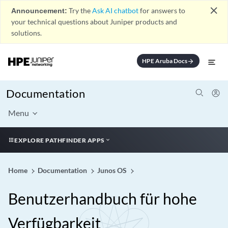
close
Announcement:
Try the
Ask AI chatbot
for answers to
your technical questions about Juniper products and
solutions.
HPE Aruba Docs
arrow_forward
Documentation
Menu
EXPLORE PATHFINDER APPS
Home
Documentation
Junos OS
Benutzerhandbuch für hohe
Verfügbarkeit