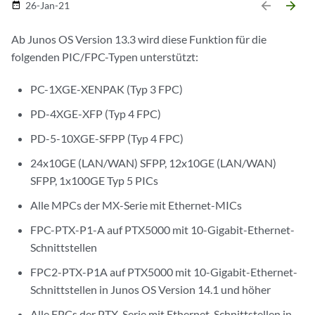
arrow_backward
arrow_forward
26-Jan-21
date_range
Ab Junos OS Version 13.3 wird diese Funktion für die
folgenden PIC/FPC-Typen unterstützt:
PC-1XGE-XENPAK (Typ 3 FPC)
PD-4XGE-XFP (Typ 4 FPC)
PD-5-10XGE-SFPP (Typ 4 FPC)
24x10GE (LAN/WAN) SFPP, 12x10GE (LAN/WAN)
SFPP, 1x100GE Typ 5 PICs
Alle MPCs der MX-Serie mit Ethernet-MICs
FPC-PTX-P1-A auf PTX5000 mit 10-Gigabit-Ethernet-
Schnittstellen
FPC2-PTX-P1A auf PTX5000 mit 10-Gigabit-Ethernet-
Schnittstellen in Junos OS Version 14.1 und höher
Alle FPCs der PTX-Serie mit Ethernet-Schnittstellen in