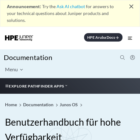
close
Announcement:
Try the
Ask AI chatbot
for answers to
your technical questions about Juniper products and
solutions.
HPE Aruba Docs
arrow_forward
Documentation
Menu
EXPLORE PATHFINDER APPS
Home
Documentation
Junos OS
Benutzerhandbuch für hohe
Verfügbarkeit