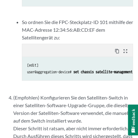
So ordnen Sie die FPC-Steckplatz-ID 101 mithilfe der
MAC-Adresse 12:34:56:AB:CD:EF dem
Satellitengerät zu:
content_copy
zoom_out_map
[edit]

user@aggregation-device# 
set chassis satellite-management fp
(Empfohlen) Konfigurieren Sie den Satelliten-Switch in
einer Satelliten-Software-Upgrade-Gruppe, die dieselbe
Feedback
Version der Satelliten-Software verwendet, die manuell
auf dem Switch installiert wurde.
Dieser Schritt ist ratsam, aber nicht immer erforderlich.
Durch Ausführen dieses Schritts wird sichergestellt, dass