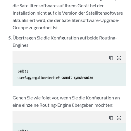
die Satellitensoftware auf Ihrem Gerät bei der
Installation nicht auf die Version der Satellitensoftware
aktualisiert wird, die der Satellitensoftware-Upgrade-
Gruppe zugeordnet ist.
Übertragen Sie die Konfiguration auf beide Routing-
Engines:
content_copy
zoom_out_map
[edit]

user@aggregation-device# 
commit synchronize
Gehen Sie wie folgt vor, wenn Sie die Konfiguration an
eine einzelne Routing-Engine übergeben möchten:
content_copy
zoom_out_map