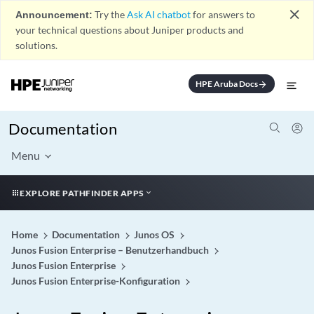
close
Announcement:
Try the
Ask AI chatbot
for answers to
your technical questions about Juniper products and
solutions.
HPE Aruba Docs
arrow_forward
Documentation
Menu
EXPLORE PATHFINDER APPS
Home
Documentation
Junos OS
Junos Fusion Enterprise – Benutzerhandbuch
Junos Fusion Enterprise
Junos Fusion Enterprise-Konfiguration