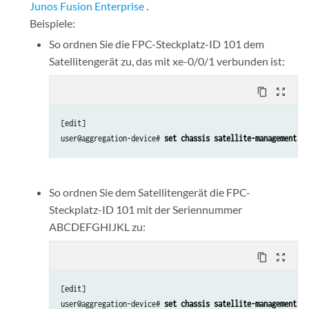
Junos Fusion Enterprise
.
Beispiele:
So ordnen Sie die FPC-Steckplatz-ID 101 dem
Satellitengerät zu, das mit xe-0/0/1 verbunden ist:
content_copy
zoom_out_map
[edit]

user@aggregation-device# 
set chassis satellite-management fp
So ordnen Sie dem Satellitengerät die FPC-
Steckplatz-ID 101 mit der Seriennummer
ABCDEFGHIJKL zu:
content_copy
zoom_out_map
[edit]

user@aggregation-device# 
set chassis satellite-management fp