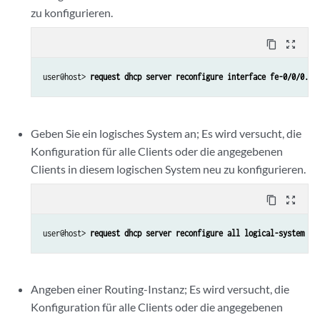
zu konfigurieren.
content_copy
zoom_out_map
user@host> 
request dhcp server reconfigure interface fe-0/0/0.10
Geben Sie ein logisches System an; Es wird versucht, die
Konfiguration für alle Clients oder die angegebenen
Clients in diesem logischen System neu zu konfigurieren.
content_copy
zoom_out_map
user@host> 
request dhcp server reconfigure all logical-system ls
Angeben einer Routing-Instanz; Es wird versucht, die
Konfiguration für alle Clients oder die angegebenen