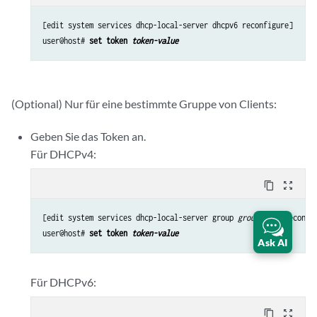
[edit system services dhcp-local-server dhcpv6 reconfigure]

user@host# 
set token 
token-value
(Optional) Nur für eine bestimmte Gruppe von Clients:
Geben Sie das Token an.
Für DHCPv4:
content_copy
zoom_out_map
[edit system services dhcp-local-server group 
group-name
 reconfig
user@host# 
set token 
token-value
Ask AI
Für DHCPv6:
content_copy
zoom_out_map