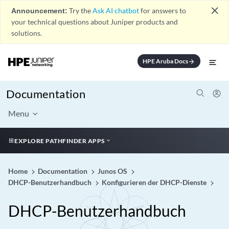
close
Announcement:
Try the
Ask AI chatbot
for answers to
your technical questions about Juniper products and
solutions.
HPE Aruba Docs
arrow_forward
Documentation
Menu
EXPLORE PATHFINDER APPS
Home
Documentation
Junos OS
DHCP-Benutzerhandbuch
Konfigurieren der DHCP-Dienste
DHCP-Benutzerhandbuch