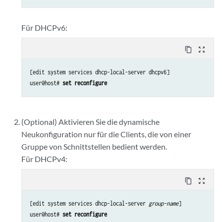
Für DHCPv6:
content_copy
zoom_out_map
[edit system services dhcp-local-server dhcpv6]

user@host# 
set reconfigure
(Optional) Aktivieren Sie die dynamische
Neukonfiguration nur für die Clients, die von einer
Gruppe von Schnittstellen bedient werden.
Für DHCPv4:
content_copy
zoom_out_map
[edit system services dhcp-local-server 
group-name
]

user@host# 
set reconfigure