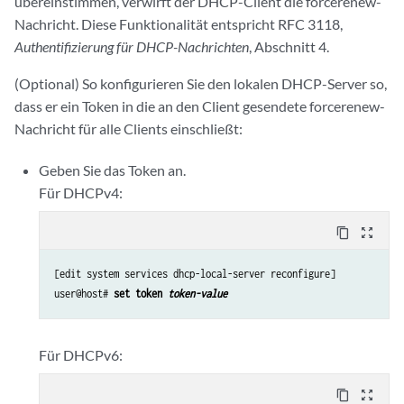
übereinstimmen, verwirft der DHCP-Client die forcerenew-
Nachricht. Diese Funktionalität entspricht RFC 3118,
Authentifizierung für DHCP-Nachrichten
, Abschnitt 4.
(Optional) So konfigurieren Sie den lokalen DHCP-Server so,
dass er ein Token in die an den Client gesendete forcerenew-
Nachricht für alle Clients einschließt:
Geben Sie das Token an.
Für DHCPv4:
content_copy
zoom_out_map
[edit system services dhcp-local-server reconfigure]

user@host# 
set token 
token-value
Für DHCPv6:
content_copy
zoom_out_map