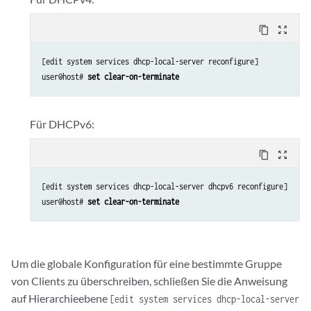
content_copy
zoom_out_map
[edit system services dhcp-local-server reconfigure]

user@host# 
set clear-on-terminate
Für DHCPv6:
content_copy
zoom_out_map
[edit system services dhcp-local-server dhcpv6 reconfigure]

user@host# 
set clear-on-terminate
Um die globale Konfiguration für eine bestimmte Gruppe
von Clients zu überschreiben, schließen Sie die Anweisung
auf Hierarchieebene
[edit system services dhcp-local-server