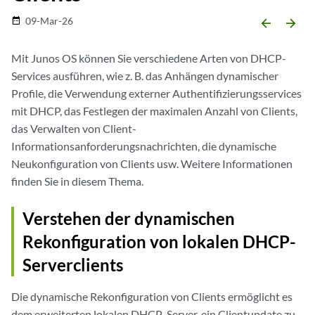
09-Mar-26
date_range
arrow_backward
arrow_forward
Mit Junos OS können Sie verschiedene Arten von DHCP-
Services ausführen, wie z. B. das Anhängen dynamischer
Profile, die Verwendung externer Authentifizierungsservices
mit DHCP, das Festlegen der maximalen Anzahl von Clients,
das Verwalten von Client-
Informationsanforderungsnachrichten, die dynamische
Neukonfiguration von Clients usw. Weitere Informationen
finden Sie in diesem Thema.
Verstehen der dynamischen
Rekonfiguration von lokalen DHCP-
Serverclients
Die dynamische Rekonfiguration von Clients ermöglicht es
dem erweiterten lokalen DHCP-Server, ein Clientupdate zu