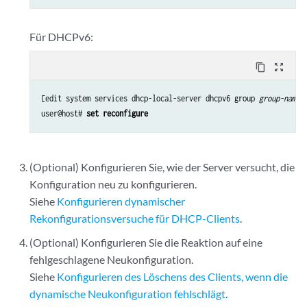
Für DHCPv6:
content_copy
zoom_out_map
[edit system services dhcp-local-server dhcpv6 group 
group-name
]

user@host# 
set reconfigure
(Optional) Konfigurieren Sie, wie der Server versucht, die
Konfiguration neu zu konfigurieren.
Siehe
Konfigurieren dynamischer
Rekonfigurationsversuche für DHCP-Clients
.
(Optional) Konfigurieren Sie die Reaktion auf eine
fehlgeschlagene Neukonfiguration.
Siehe
Konfigurieren des Löschens des Clients, wenn die
dynamische Neukonfiguration fehlschlägt
.