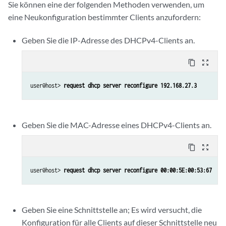
Sie können eine der folgenden Methoden verwenden, um
eine Neukonfiguration bestimmter Clients anzufordern:
Geben Sie die IP-Adresse des DHCPv4-Clients an.
content_copy
zoom_out_map
user@host> 
request dhcp server reconfigure 192.168.27.3
Geben Sie die MAC-Adresse eines DHCPv4-Clients an.
content_copy
zoom_out_map
user@host> 
request dhcp server reconfigure 00:00:5E:00:53:67
Geben Sie eine Schnittstelle an; Es wird versucht, die
Konfiguration für alle Clients auf dieser Schnittstelle neu