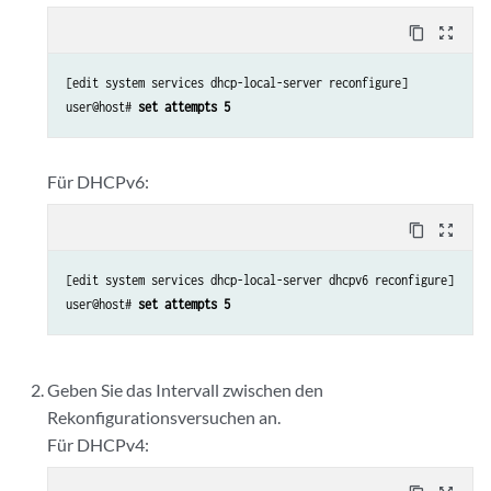
content_copy
zoom_out_map
[edit system services dhcp-local-server reconfigure]

user@host# 
set attempts 5
Für DHCPv6:
content_copy
zoom_out_map
[edit system services dhcp-local-server dhcpv6 reconfigure]

user@host# 
set attempts 5
Geben Sie das Intervall zwischen den
Rekonfigurationsversuchen an.
Für DHCPv4: