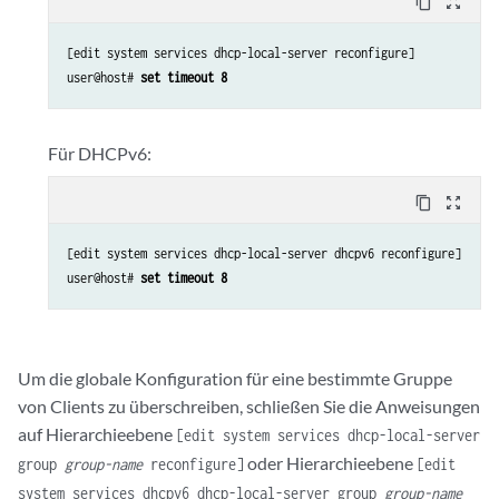
content_copy
zoom_out_map
[edit system services dhcp-local-server reconfigure]

user@host# 
set timeout 8
Für DHCPv6:
content_copy
zoom_out_map
[edit system services dhcp-local-server dhcpv6 reconfigure]

user@host# 
set timeout 8
Um die globale Konfiguration für eine bestimmte Gruppe
von Clients zu überschreiben, schließen Sie die Anweisungen
auf Hierarchieebene
[edit system services dhcp-local-server
oder Hierarchieebene
group
group-name
reconfigure]
[edit
system services dhcpv6 dhcp-local-server group
group-name