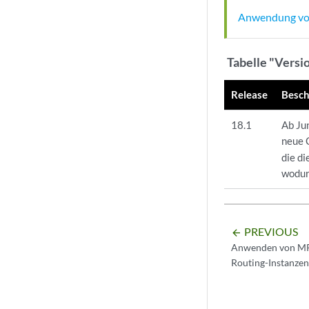
Anwendung von
Tabelle "Versi
Release
Besch
18.1
Ab Ju
neue 
die d
wodur
PREVIOUS
arrow_backward
Anwenden von MPL
Routing-Instanzen