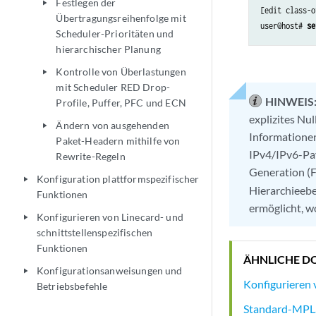
Festlegen der
play_arrow
[edit class-o
Übertragungsreihenfolge mit
user@host# 
se
Scheduler-Prioritäten und
hierarchischer Planung
Kontrolle von Überlastungen
play_arrow
mit Scheduler RED Drop-
HINWEIS
Profile, Puffer, PFC und ECN
explizites Nul
Ändern von ausgehenden
play_arrow
Informationen
Paket-Headern mithilfe von
IPv4/IPv6-Pay
Rewrite-Regeln
Generation (
Konfiguration plattformspezifischer
play_arrow
Hierarchieebe
Funktionen
ermöglicht, w
Konfigurieren von Linecard- und
play_arrow
schnittstellenspezifischen
Funktionen
ÄHNLICHE D
Konfigurationsanweisungen und
play_arrow
Konfigurieren
Betriebsbefehle
Standard-MPLS