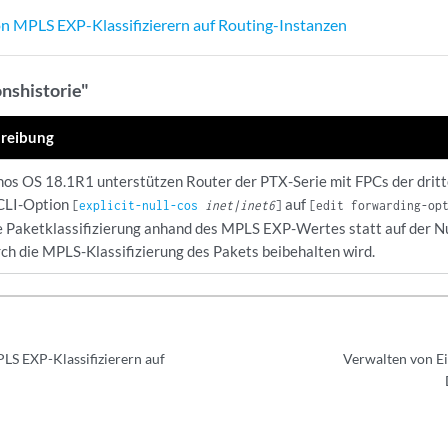
 MPLS EXP-Klassifizierern auf Routing-Instanzen
onshistorie"
reibung
nos OS 18.1R1 unterstützen Router der PTX-Serie mit FPCs der drit
CLI-Option
auf
[
explicit-null-cos
inet|inet6
]
[edit forwarding-op
ie Paketklassifizierung anhand des MPLS EXP-Wertes statt auf der Nu
ch die MPLS-Klassifizierung des Pakets beibehalten wird.
S EXP-Klassifizierern auf
Verwalten von E