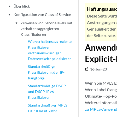
Überblick
play_arrow
Haftungsaussc
Konfiguration von Class of Service
play_arrow
Diese Seite wur
Anstrengungen u
Zuweisen von Servicelevels mit
play_arrow
verhaltensaggregierten
Genauigkeit der 
Klassifikatoren
der Seite zurate
Wie verhaltensaggregierte
Anwendu
Klassifizierer
vertrauenswürdigen
Explicit
Datenverkehr priorisieren
Standardmäßige
16-Jun-23
date_range
Klassifizierung der IP-
Rangfolge
Wenn Sie MPLS Exp
Standardmäßige DSCP-
Wenn Label 0 ange
und DSCP-IPv6-
Ultimate-Hop-Popp
Klassifizierer
Weitere Informati
Standardmäßiger MPLS
zu MPLS-Anwen
EXP-Klassifikator