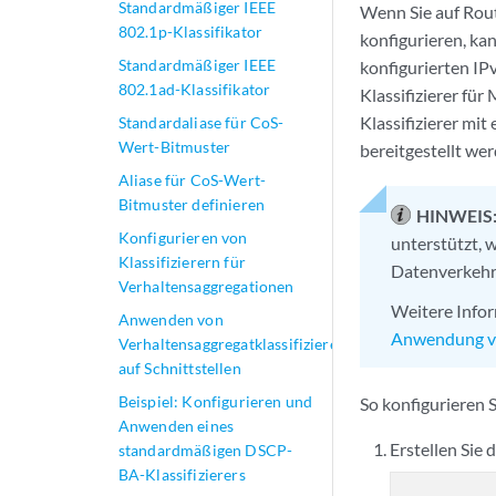
Standardmäßiger IEEE
Wenn Sie auf Rout
802.1p-Klassifikator
konfigurieren, ka
Standardmäßiger IEEE
konfigurierten IP
802.1ad-Klassifikator
Klassifizierer fü
Klassifizierer mi
Standardaliase für CoS-
Wert-Bitmuster
bereitgestellt wer
Aliase für CoS-Wert-
Bitmuster definieren
HINWEIS
Konfigurieren von
unterstützt, 
Klassifizierern für
Datenverkehr 
Verhaltensaggregationen
Weitere Infor
Anwenden von
Anwendung von
Verhaltensaggregatklassifizierern
auf Schnittstellen
Beispiel: Konfigurieren und
So konfigurieren S
Anwenden eines
Erstellen Sie 
standardmäßigen DSCP-
BA-Klassifizierers