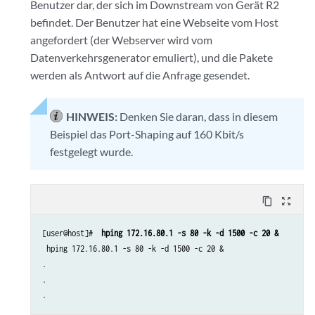
Benutzer dar, der sich im Downstream von Gerät R2
befindet. Der Benutzer hat eine Webseite vom Host
angefordert (der Webserver wird vom
Datenverkehrsgenerator emuliert), und die Pakete
werden als Antwort auf die Anfrage gesendet.
HINWEIS:
Denken Sie daran, dass in diesem
Beispiel das Port-Shaping auf 160 Kbit/s
festgelegt wurde.
content_copy
zoom_out_map
[user@host]# 
 hping 172.16.80.1 -s 80 -k -d 1500 -c 20 &
 hping 172.16.80.1 -s 80 -k -d 1500 -c 20 &

.

.

.