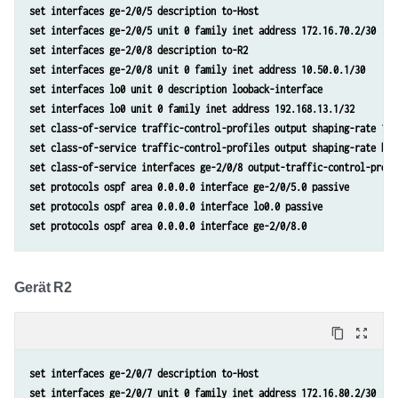
set interfaces ge-2/0/5 description to-Host
set interfaces ge-2/0/5 unit 0 family inet address 172.16.70.2/30
set interfaces ge-2/0/8 description to-R2
set interfaces ge-2/0/8 unit 0 family inet address 10.50.0.1/30
set interfaces lo0 unit 0 description looback-interface
set interfaces lo0 unit 0 family inet address 192.168.13.1/32
set class-of-service traffic-control-profiles output shaping-rate 160
set class-of-service traffic-control-profiles output shaping-rate bur
set class-of-service interfaces ge-2/0/8 output-traffic-control-profi
set protocols ospf area 0.0.0.0 interface ge-2/0/5.0 passive
set protocols ospf area 0.0.0.0 interface lo0.0 passive
set protocols ospf area 0.0.0.0 interface ge-2/0/8.0
Gerät R2
content_copy
zoom_out_map
set interfaces ge-2/0/7 description to-Host
set interfaces ge-2/0/7 unit 0 family inet address 172.16.80.2/30