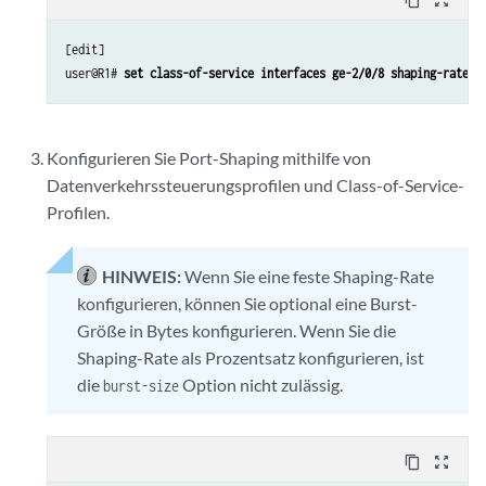
[edit]

user@R1# 
set class-of-service interfaces ge-2/0/8 shaping-rate 1
Konfigurieren Sie Port-Shaping mithilfe von
Datenverkehrssteuerungsprofilen und Class-of-Service-
Profilen.
HINWEIS:
Wenn Sie eine feste Shaping-Rate
konfigurieren, können Sie optional eine Burst-
Größe in Bytes konfigurieren. Wenn Sie die
Shaping-Rate als Prozentsatz konfigurieren, ist
die
Option nicht zulässig.
burst-size
content_copy
zoom_out_map