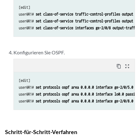
[edit]

user@R1# 
set class-of-service traffic-control-profiles output sh
user@R1# 
set class-of-service traffic-control-profiles output sh
user@R1# 
set class-of-service interfaces ge-2/0/8 output-traffic
Konfigurieren Sie OSPF.
content_copy
zoom_out_map
[edit]

user@R1# 
set protocols ospf area 0.0.0.0 interface ge-2/0/5.0 pa
user@R1# 
set protocols ospf area 0.0.0.0 interface lo0.0 passive
user@R1# 
set protocols ospf area 0.0.0.0 interface ge-2/0/8.0
Schritt-für-Schritt-Verfahren