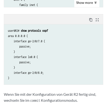
Show
more
        family inet {

            address 10.50.0.2/30;

        }

content_copy
zoom_out_map
    }

}

user@R2# 
show protocols ospf
lo0 {

area 0.0.0.0 {

    unit 0 {

    interface ge-2/0/7.0 {

        description looback-interface;

        passive;

        family inet {

    }

            address 192.168.14.1/32;

    interface lo0.0 {

        }

        passive;

    }

    }

    interface ge-2/0/8.0;

Wenn Sie mit der Konfiguration von Gerät R2 fertig sind,
wechseln Sie im
Konfigurationsmodus.
commit