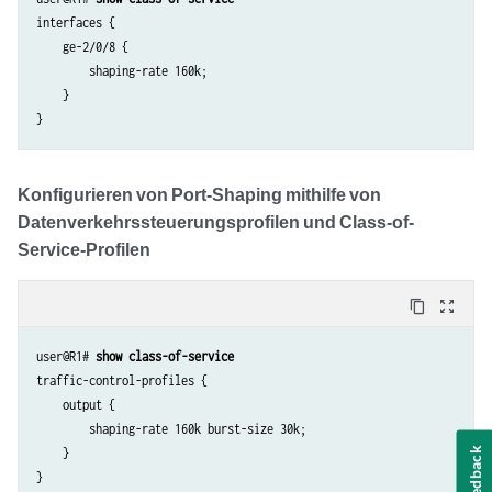
        family inet {

interfaces {

            address 192.168.13.1/32;

    ge-2/0/8 {

        }

        shaping-rate 160k;

    }

    }

Konfigurieren von Port-Shaping mithilfe von
Datenverkehrssteuerungsprofilen und Class-of-
Service-Profilen
content_copy
zoom_out_map
user@R1# 
show class-of-service
traffic-control-profiles {

    output {

        shaping-rate 160k burst-size 30k;

Feedback
    }

}
