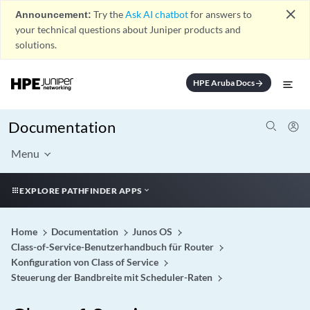
close
Announcement:
Try the
Ask AI chatbot
for answers to
your technical questions about Juniper products and
solutions.
HPE Aruba Docs
arrow_forward
Documentation
Menu
EXPLORE PATHFINDER APPS
Home
Documentation
Junos OS
Class-of-Service-Benutzerhandbuch für Router
Konfiguration von Class of Service
Steuerung der Bandbreite mit Scheduler-Raten