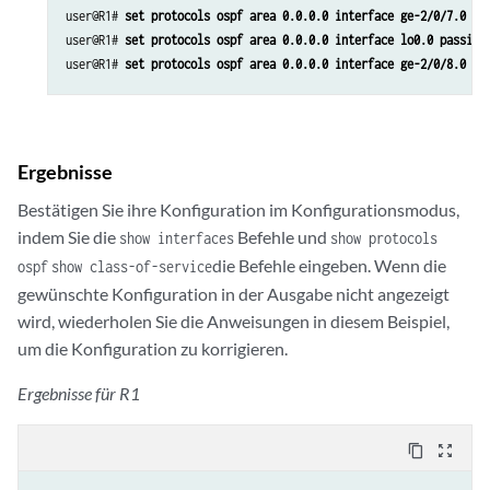
user@R1# 
set protocols ospf area 0.0.0.0 interface ge-2/0/7.0 pa
user@R1# 
set protocols ospf area 0.0.0.0 interface lo0.0 passive
user@R1# 
set protocols ospf area 0.0.0.0 interface ge-2/0/8.0
Ergebnisse
Bestätigen Sie ihre Konfiguration im Konfigurationsmodus,
indem Sie die
Befehle und
show interfaces
show protocols
die Befehle eingeben. Wenn die
ospf
show class-of-service
gewünschte Konfiguration in der Ausgabe nicht angezeigt
wird, wiederholen Sie die Anweisungen in diesem Beispiel,
um die Konfiguration zu korrigieren.
Ergebnisse für R1
content_copy
zoom_out_map