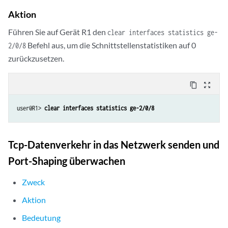
Aktion
Führen Sie auf Gerät R1 den
clear interfaces statistics ge-
Befehl aus, um die Schnittstellenstatistiken auf 0
2/0/8
zurückzusetzen.
content_copy
zoom_out_map
user@R1> 
clear interfaces statistics ge-2/0/8
Tcp-Datenverkehr in das Netzwerk senden und
Port-Shaping überwachen
Zweck
Aktion
Bedeutung