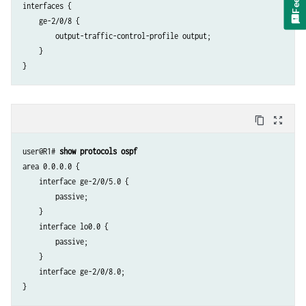
interfaces {

    ge-2/0/8 {

        output-traffic-control-profile output;

    }

content_copy
zoom_out_map
user@R1# 
show protocols ospf
area 0.0.0.0 {

    interface ge-2/0/5.0 {

        passive;

    }

    interface lo0.0 {

        passive;

    }

    interface ge-2/0/8.0;
