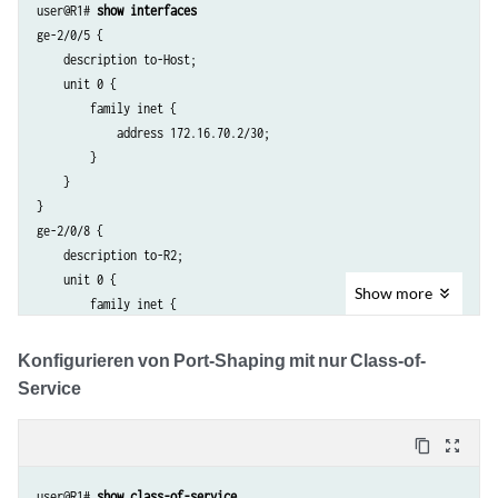
user@R1# 
show interfaces
ge-2/0/5 {

    description to-Host;

    unit 0 {

        family inet {

            address 172.16.70.2/30;

        }

    }

}

ge-2/0/8 {

    description to-R2;

    unit 0 {

Show
more
        family inet {

            address 10.50.0.1/30;

        }

Konfigurieren von Port-Shaping mit nur Class-of-
    }

Service
}

lo0 {

content_copy
zoom_out_map
    unit 0 {

        description looback-interface;

user@R1# 
show class-of-service