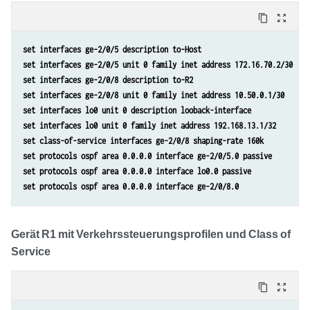
content_copy
zoom_out_map
set interfaces ge-2/0/5 description to-Host
set interfaces ge-2/0/5 unit 0 family inet address 172.16.70.2/30
set interfaces ge-2/0/8 description to-R2
set interfaces ge-2/0/8 unit 0 family inet address 10.50.0.1/30
set interfaces lo0 unit 0 description looback-interface
set interfaces lo0 unit 0 family inet address 192.168.13.1/32
set class-of-service interfaces ge-2/0/8 shaping-rate 160k
set protocols ospf area 0.0.0.0 interface ge-2/0/5.0 passive
set protocols ospf area 0.0.0.0 interface lo0.0 passive
set protocols ospf area 0.0.0.0 interface ge-2/0/8.0
Gerät R1 mit Verkehrssteuerungsprofilen und Class of
Service
content_copy
zoom_out_map