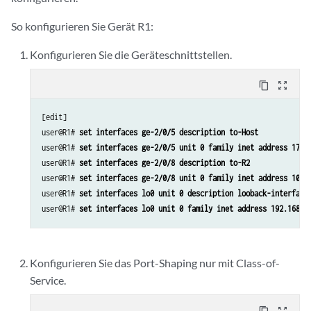
So konfigurieren Sie Gerät R1:
Konfigurieren Sie die Geräteschnittstellen.
content_copy
zoom_out_map
[edit]

user@R1# 
set interfaces ge-2/0/5 description to-Host
user@R1# 
set interfaces ge-2/0/5 unit 0 family inet address 172.
user@R1# 
set interfaces ge-2/0/8 description to-R2
user@R1# 
set interfaces ge-2/0/8 unit 0 family inet address 10.5
user@R1# 
set interfaces lo0 unit 0 description looback-interface
user@R1# 
set interfaces lo0 unit 0 family inet address 192.168.1
Konfigurieren Sie das Port-Shaping nur mit Class-of-
Service.
content_copy
zoom_out_map