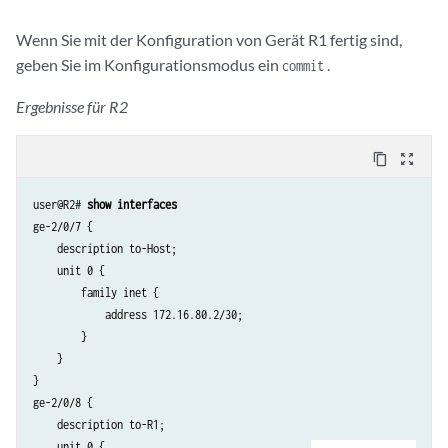
Wenn Sie mit der Konfiguration von Gerät R1 fertig sind,
geben Sie im Konfigurationsmodus ein
.
commit
Ergebnisse für R2
content_copy
zoom_out_map
user@R2# 
show interfaces
ge-2/0/7 {

    description to-Host;

    unit 0 {

        family inet {

            address 172.16.80.2/30;

        }

    }

}

ge-2/0/8 {

    description to-R1;

    unit 0 {
