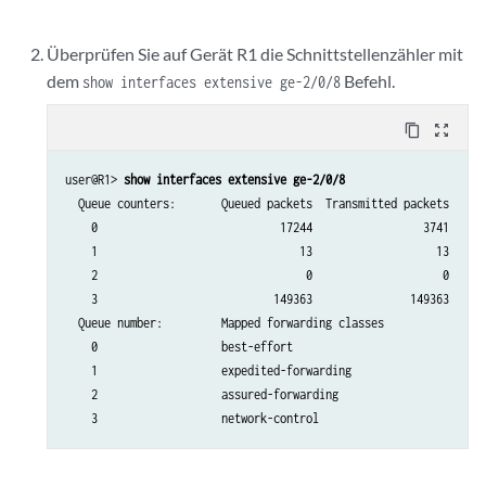
Überprüfen Sie auf Gerät R1 die Schnittstellenzähler mit
dem
Befehl.
show interfaces extensive ge-2/0/8
content_copy
zoom_out_map
user@R1> 
show interfaces extensive ge-2/0/8
  Queue counters:       Queued packets  Transmitted packets      
    0                            17244                 3741     
    1                               13                   13      
    2                                0                    0      
    3                           149363               149363      
  Queue number:         Mapped forwarding classes

    0                   best-effort

    1                   expedited-forwarding

    2                   assured-forwarding

    3                   network-control