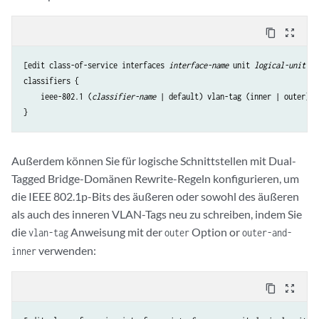
content_copy
zoom_out_map
[edit class-of-service interfaces 
interface-name
 unit 
logical-unit-nu
classifiers {

    ieee-802.1 (
classifier-name
 | default) vlan-tag (inner | outer);

Außerdem können Sie für logische Schnittstellen mit Dual-
Tagged Bridge-Domänen Rewrite-Regeln konfigurieren, um
die IEEE 802.1p-Bits des äußeren oder sowohl des äußeren
als auch des inneren VLAN-Tags neu zu schreiben, indem Sie
die
Anweisung mit der
Option or
vlan-tag
outer
outer-and-
verwenden:
inner
content_copy
zoom_out_map