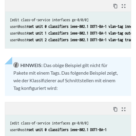
content_copy
zoom_out_map
[edit class-of-service interfaces ge-0/0/0]

user@host#
set unit 0 classifiers ieee-802.1 DOT1-BA-1 vlan-tag inner
user@host#
set unit 1 classifiers ieee-802.1 DOT1-BA-1 vlan-tag outer
user@host#
set unit 2 classifiers ieee-802.1 DOT1-BA-1 vlan-tag transp
HINWEIS:
Das obige Beispiel gilt nicht für
Pakete mit einem Tags. Das folgende Beispiel zeigt,
wie der Klassifizierer auf Schnittstellen mit einem
Tag konfiguriert wird:
content_copy
zoom_out_map
[edit class-of-service interfaces ge-0/0/0]

user@host#
set unit 0 classifiers ieee-802.1 DOT1-BA-1