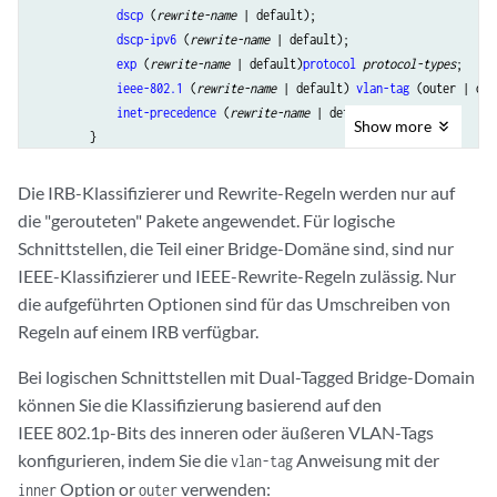
dscp
 (
rewrite-name
 | default);

dscp-ipv6
 (
rewrite-name
 | default);

exp
 (
rewrite-name
 | default)
protocol
protocol-types
;

ieee-802.1
 (
rewrite-name
 | default) 
vlan-tag
 (outer | out
inet-precedence
 (
rewrite-name
 | default);

Show
more
        }

    }

Die IRB-Klassifizierer und Rewrite-Regeln werden nur auf
die "gerouteten" Pakete angewendet. Für logische
Schnittstellen, die Teil einer Bridge-Domäne sind, sind nur
IEEE-Klassifizierer und IEEE-Rewrite-Regeln zulässig. Nur
die aufgeführten Optionen sind für das Umschreiben von
Regeln auf einem IRB verfügbar.
Bei logischen Schnittstellen mit Dual-Tagged Bridge-Domain
können Sie die Klassifizierung basierend auf den
IEEE 802.1p-Bits des inneren oder äußeren VLAN-Tags
konfigurieren, indem Sie die
Anweisung mit der
vlan-tag
Option or
verwenden:
inner
outer