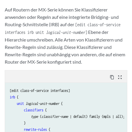
Auf Routern der MX-Serie können Sie Klassifizierer
anwenden oder Regeln auf eine integrierte Bridging- und
Routing-Schnittstelle (IRB) auf der
[edit class-of-service
Ebene der
interfaces irb unit
logical-unit-number
]
Hierarchie
umschreiben
. Alle Arten von Klassifizierern und
Rewrite-Regeln sind zulässig. Diese Klassifizierer und
Rewrite-Regeln sind unabhängig von anderen, die auf einem
Router der MX-Serie konfiguriert sind.
content_copy
zoom_out_map
irb
 {

unit
logical-unit-number
 {

classifiers
 {

type
 (
classifier-name
 | default) family (mpls | all);

        }

rewrite-rules
 {
