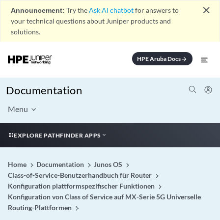
close
Announcement:
Try the
Ask AI chatbot
for answers to
your technical questions about Juniper products and
solutions.
HPE Aruba Docs
arrow_forward
Documentation
Menu
EXPLORE PATHFINDER APPS
Home
Documentation
Junos OS
Class-of-Service-Benutzerhandbuch für Router
Konfiguration plattformspezifischer Funktionen
Konfiguration von Class of Service auf MX-Serie 5G Universelle
Routing-Plattformen