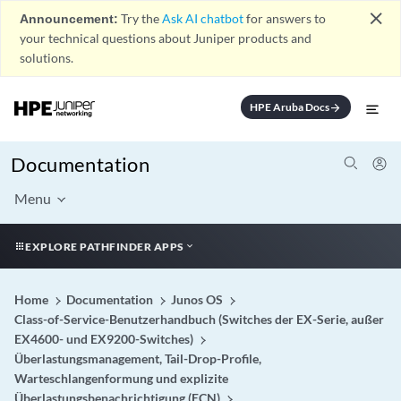
close
Announcement:
Try the
Ask AI chatbot
for answers to
your technical questions about Juniper products and
solutions.
HPE Aruba Docs
arrow_forward
Documentation
Menu
EXPLORE PATHFINDER APPS
Home
Documentation
Junos OS
Class-of-Service-Benutzerhandbuch (Switches der EX-Serie, außer
EX4600- und EX9200-Switches)
Überlastungsmanagement, Tail-Drop-Profile,
Warteschlangenformung und explizite
Überlastungsbenachrichtigung (ECN)