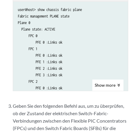
user@host> show chassis fabric plane

Fabric management PLANE state

Plane 0

  Plane state: ACTIVE

      FPC 0

          PFE 0 :Links ok

      FPC 1

          PFE 0 :Links ok

          PFE 1 :Links ok

          PFE 2 :Links ok

          PFE 3 :Links ok

      FPC 2

Show
more
          PFE 0 :Links ok

          PFE 1 :Links ok

      FPC 3

Geben Sie den folgenden Befehl aus, um zu überprüfen,
          PFE 0 :Links ok

ob der Zustand der elektrischen Switch-Fabric-
          PFE 1 :Links ok

Verbindungen zwischen den Flexible PIC Concentrators
      FPC 6

          PFE 0 :Links ok

(FPCs) und den Switch Fabric Boards (SFBs) für die