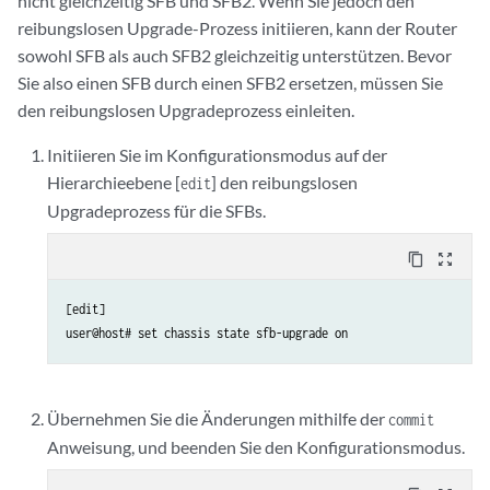
nicht gleichzeitig SFB und SFB2. Wenn Sie jedoch den
reibungslosen Upgrade-Prozess initiieren, kann der Router
sowohl SFB als auch SFB2 gleichzeitig unterstützen. Bevor
Sie also einen SFB durch einen SFB2 ersetzen, müssen Sie
den reibungslosen Upgradeprozess einleiten.
Initiieren Sie im Konfigurationsmodus auf der
Hierarchieebene [
] den reibungslosen
edit
Upgradeprozess für die SFBs.
content_copy
zoom_out_map
[edit]

Übernehmen Sie die Änderungen mithilfe der
commit
Anweisung, und beenden Sie den Konfigurationsmodus.