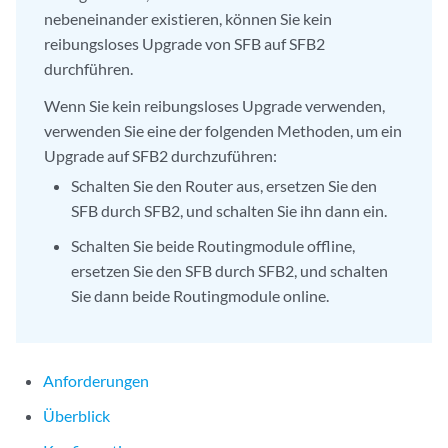
          PFE 3 :Links ok               

      Plane 6: Plane enabled            

nebeneinander existieren, können Sie kein
      FPC 16                            

      Plane 7: Plane enabled            

reibungsloses Upgrade von SFB auf SFB2
          PFE 0 :Links ok               

  PFE #1                                

          PFE 1 :Links ok               

durchführen.
      Plane 0: Plane enabled            

      FPC 17                            

      Plane 1: Plane enabled            

Wenn Sie kein reibungsloses Upgrade verwenden,
          PFE 0 :Links ok               

      Plane 2: Plane enabled            

verwenden Sie eine der folgenden Methoden, um ein
          PFE 1 :Links ok               

      Plane 3: Plane enabled            

Upgrade auf SFB2 durchzuführen:
      FPC 18                            

      Plane 4: Plane enabled            

          PFE 0 :Links ok               

Schalten Sie den Router aus, ersetzen Sie den
      Plane 5: Plane enabled            

      FPC 19                            

      Plane 6: Plane enabled            

SFB durch SFB2, und schalten Sie ihn dann ein.
          PFE 0 :Links ok               

      Plane 7: Plane enabled            

	  PFE 1 :Links ok               

Schalten Sie beide Routingmodule offline,
...

          PFE 2 :Links ok               

ersetzen Sie den SFB durch SFB2, und schalten
FPC 19                                  

          PFE 3 :Links ok

Sie dann beide Routingmodule online.
  PFE #0                                

...

      Plane 0: Plane enabled            

      Plane 1: Plane enabled            

Plane 7                                 

      Plane 2: Plane enabled            

  Plane state: ACTIVE                   

Anforderungen
      Plane 3: Plane enabled            

      FPC 0                             

      Plane 4: Plane enabled            

Überblick
          PFE 0 :Links ok               

      Plane 5: Plane enabled            

      FPC 1                             
