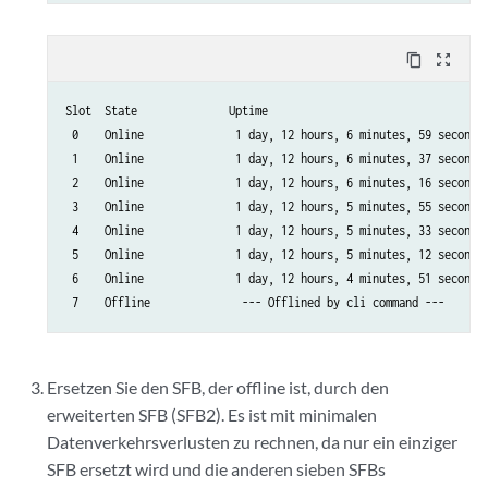
content_copy
zoom_out_map
Slot  State              Uptime

 0    Online              1 day, 12 hours, 6 minutes, 59 seconds

 1    Online              1 day, 12 hours, 6 minutes, 37 seconds

 2    Online              1 day, 12 hours, 6 minutes, 16 seconds

 3    Online              1 day, 12 hours, 5 minutes, 55 seconds

 4    Online              1 day, 12 hours, 5 minutes, 33 seconds

 5    Online              1 day, 12 hours, 5 minutes, 12 seconds

 6    Online              1 day, 12 hours, 4 minutes, 51 seconds

 7    Offline              --- Offlined by cli command ---
Ersetzen Sie den SFB, der offline ist, durch den
erweiterten SFB (SFB2). Es ist mit minimalen
Datenverkehrsverlusten zu rechnen, da nur ein einziger
SFB ersetzt wird und die anderen sieben SFBs