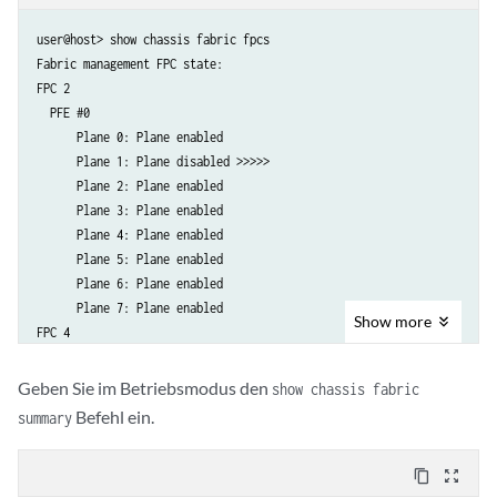
user@host> show chassis fabric fpcs

Fabric management FPC state:

FPC 2

  PFE #0

      Plane 0: Plane enabled

      Plane 1: Plane disabled >>>>>

      Plane 2: Plane enabled

      Plane 3: Plane enabled

      Plane 4: Plane enabled

      Plane 5: Plane enabled

      Plane 6: Plane enabled

      Plane 7: Plane enabled

Show
more
FPC 4

  PFE #0

		  Plane 0: Plane enabled

Geben Sie im Betriebsmodus den
show chassis fabric
      Plane 1: Plane disabled >>>>>>

Befehl ein.
summary
      Plane 2: Plane enabled

      Plane 3: Plane enabled

content_copy
zoom_out_map
      Plane 4: Plane enabled
