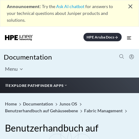
close
Announcement:
Try the
Ask AI chatbot
for answers to
your technical questions about Juniper products and
solutions.
HPE Aruba Docs
arrow_forward
Documentation
Menu
EXPLORE PATHFINDER APPS
Home
Documentation
Junos OS
Benutzerhandbuch auf Gehäuseebene
Fabric Management
Benutzerhandbuch auf