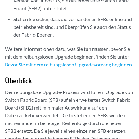
Version von Junos OS, die das erweiterte Switch Fabric
      FPC 13                            

      Plane 0: Plane enabled            

Board (SFB2) unterstützt.
          PFE 0 :Links ok               

      Plane 1: Plane enabled            

          PFE 1 :Links ok               

      Plane 2: Plane enabled            

Stellen Sie sicher, dass die vorhandenen SFBs online und
      FPC 14                            

      Plane 3: Plane enabled            

betriebsbereit sind, und überprüfen Sie auch den Status
          PFE 0 :Links ok               

      Plane 4: Plane enabled            

der Fabric-Ebenen.
          PFE 1 :Links ok               

      Plane 5: Plane enabled            

          PFE 2 :Links ok               

      Plane 6: Plane enabled            

Weitere Informationen dazu, was Sie tun müssen, bevor Sie
          PFE 3 :Links ok               

      Plane 7: Plane enabled            
mit dem reibungslosen Upgrade beginnen, finden Sie unter
      FPC 16                            

          PFE 0 :Links ok               

Bevor Sie mit dem reibungslosen Upgradevorgang beginnen
.
          PFE 1 :Links ok               

      FPC 17                            

Überblick
          PFE 0 :Links ok               

          PFE 1 :Links ok               

Der reibungslose Upgrade-Prozess wird für ein Upgrade von
      FPC 18                            

Switch Fabric Board (SFB) auf ein erweitertes Switch Fabric
          PFE 0 :Links ok               

Board (SFB2) mit minimaler Auswirkung auf den
      FPC 19                            

Datenverkehr verwendet. Die bestehenden SFBs werden
          PFE 0 :Links ok               

nacheinander in beliebiger Reihenfolge durch die neuen
          PFE 1 :Links ok               

SFB2 ersetzt. Da Sie jeweils einen einzelnen SFB ersetzen,
          PFE 2 :Links ok               

verarbeiten die verbleibenden SFBs den Datenverkehr,
          PFE 3 :Links ok     