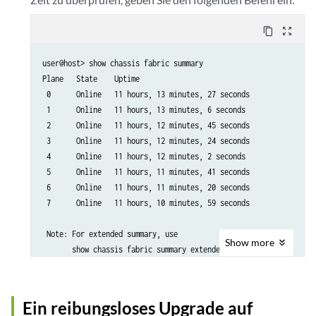
      Plane 2: Plane enabled

          PFE 1 :Links ok

      Plane 3: Plane enabled

      FPC 18

content_copy
zoom_out_map
      Plane 4: Plane enabled

          PFE 0 :Links ok

      Plane 5: Plane enabled

      FPC 19

user@host> show chassis fabric summary

      Plane 6: Plane enabled

          PFE 0 :Links ok

Plane   State    Uptime

      Plane 7: Plane enabled

          PFE 1 :Links ok

 0      Online   11 hours, 13 minutes, 27 seconds

  PFE #1

   PFE 2 :Links ok               

 1      Online   11 hours, 13 minutes, 6 seconds

      Plane 0: Plane enabled

          PFE 3 :Links ok               

 2      Online   11 hours, 12 minutes, 45 seconds

      Plane 1: Plane enabled

Plane 1                                 

 3      Online   11 hours, 12 minutes, 24 seconds

      Plane 2: Plane enabled

  Plane state: ACTIVE                   

 4      Online   11 hours, 12 minutes, 2 seconds

      Plane 3: Plane enabled

      FPC 0                             

 5      Online   11 hours, 11 minutes, 41 seconds

      Plane 4: Plane enabled

          PFE 0 :Links ok               

 6      Online   11 hours, 11 minutes, 20 seconds

      Plane 5: Plane enabled

      FPC 1                             

 7      Online   11 hours, 10 minutes, 59 seconds

      Plane 6: Plane enabled

          PFE 0 :Links ok               

      Plane 7: Plane enabled

          PFE 1 :Links ok               

 Note: For extended summary, use

  PFE #2

Show
more
          PFE 2 :Links ok               

       show chassis fabric summary extended
      Plane 0: Plane enabled

          PFE 3 :Links ok               

      Plane 1: Plane enabled

      FPC 2                             

      Plane 2: Plane enabled

          PFE 0 :Links ok               

      Plane 3: Plane enabled

Ein reibungsloses Upgrade auf
          PFE 1 :Links ok               

      Plane 4: Plane enabled
