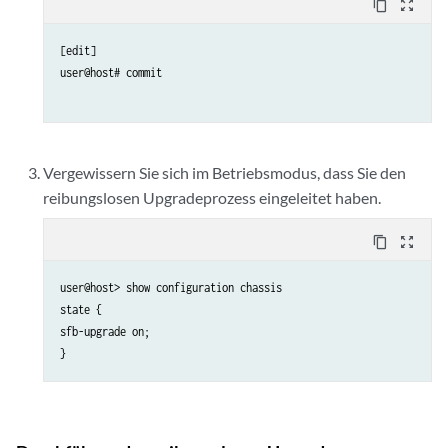
content_copy
zoom_out_map
[edit]

user@host# commit

Vergewissern Sie sich im Betriebsmodus, dass Sie den
reibungslosen Upgradeprozess eingeleitet haben.
content_copy
zoom_out_map
user@host> show configuration chassis

state {

sfb-upgrade on;
