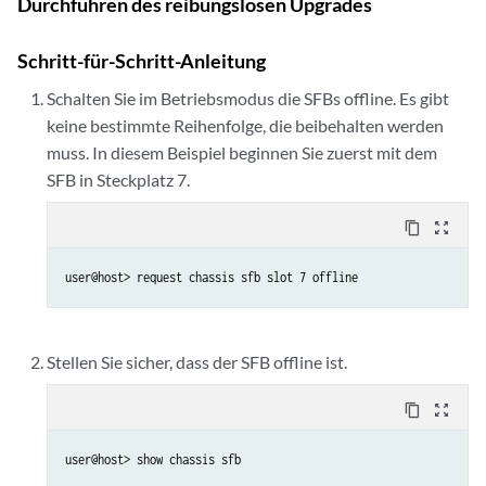
Durchführen des reibungslosen Upgrades
Schritt-für-Schritt-Anleitung
Schalten Sie im Betriebsmodus die SFBs offline. Es gibt
keine bestimmte Reihenfolge, die beibehalten werden
muss. In diesem Beispiel beginnen Sie zuerst mit dem
SFB in Steckplatz 7.
content_copy
zoom_out_map
Stellen Sie sicher, dass der SFB offline ist.
content_copy
zoom_out_map