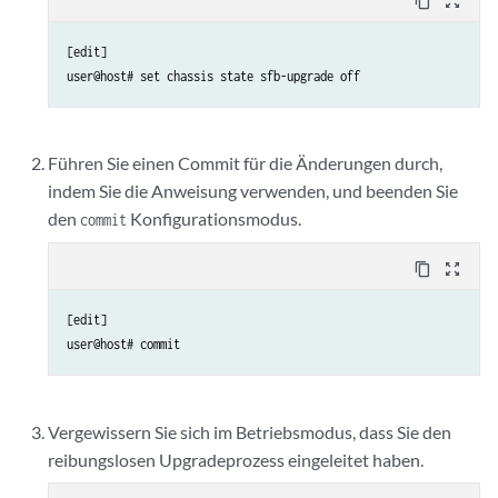
content_copy
zoom_out_map
[edit]

Führen Sie einen Commit für die Änderungen durch,
indem Sie die Anweisung verwenden, und beenden Sie
den
Konfigurationsmodus.
commit
content_copy
zoom_out_map
[edit]

Vergewissern Sie sich im Betriebsmodus, dass Sie den
reibungslosen Upgradeprozess eingeleitet haben.