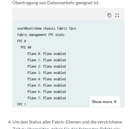
      FPC 7

Übertragung von Datenverkehr geeignet ist:
          PFE 0 :Links ok

      FPC 11

content_copy
zoom_out_map
          PFE 0 :Links ok

          PFE 1 :Links ok

user@host>show chassis fabric fpcs

      FPC 12

Fabric management FPC state:

          PFE 0 :Links ok

FPC 0

          PFE 1 :Links ok

  PFE #0

      FPC 13

      Plane 0: Plane enabled

          PFE 0 :Links ok

      Plane 1: Plane enabled

          PFE 1 :Links ok

      Plane 2: Plane enabled

      FPC 14

      Plane 3: Plane enabled

          PFE 0 :Links ok

      Plane 4: Plane enabled

          PFE 1 :Links ok

      Plane 5: Plane enabled

          PFE 2 :Links ok

      Plane 6: Plane enabled

          PFE 3 :Links ok

      Plane 7: Plane enabled

Show
more
      FPC 16

FPC 1

          PFE 0 :Links ok

  PFE #0

          PFE 1 :Links ok

      Plane 0: Plane enabled

      FPC 17

Um den Status aller Fabric-Ebenen und die verstrichene
      Plane 1: Plane enabled

          PFE 0 :Links ok

Zeit zu überprüfen, geben Sie den folgenden Befehl ein: