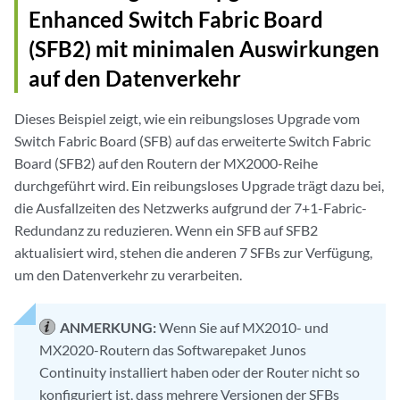
      FPC 3                             

Enhanced Switch Fabric Board
      Plane 5: Plane enabled

          PFE 0 :Links ok               

      Plane 6: Plane enabled

(SFB2) mit minimalen Auswirkungen
          PFE 1 :Links ok               

      Plane 7: Plane enabled

      FPC 6                             

auf den Datenverkehr
  PFE #3

          PFE 0 :Links ok               

      Plane 0: Plane enabled

      FPC 7                             

      Plane 1: Plane enabled

Dieses Beispiel zeigt, wie ein reibungsloses Upgrade vom
          PFE 0 :Links ok               

      Plane 2: Plane enabled

Switch Fabric Board (SFB) auf das erweiterte Switch Fabric
      FPC 11                            

      Plane 3: Plane enabled

Board (SFB2) auf den Routern der MX2000-Reihe
          PFE 0 :Links ok               

      Plane 4: Plane enabled 

durchgeführt wird. Ein reibungsloses Upgrade trägt dazu bei,
          PFE 1 :Links ok               

		  Plane 5: Plane enabled            

      FPC 12                            

die Ausfallzeiten des Netzwerks aufgrund der 7+1-Fabric-
      Plane 6: Plane enabled            

          PFE 0 :Links ok               

Redundanz zu reduzieren. Wenn ein SFB auf SFB2
      Plane 7: Plane enabled            

          PFE 1 :Links ok               

FPC 2                                   

aktualisiert wird, stehen die anderen 7 SFBs zur Verfügung,
      FPC 13                            

  PFE #0                                

um den Datenverkehr zu verarbeiten.
          PFE 0 :Links ok               

      Plane 0: Plane enabled            

          PFE 1 :Links ok               

      Plane 1: Plane enabled            

      FPC 14                            

ANMERKUNG:
Wenn Sie auf MX2010- und
      Plane 2: Plane enabled            

          PFE 0 :Links ok               

MX2020-Routern das Softwarepaket Junos
      Plane 3: Plane enabled            

          PFE 1 :Links ok               

      Plane 4: Plane enabled            

Continuity installiert haben oder der Router nicht so
          PFE 2 :Links ok               

      Plane 5: Plane enabled            

konfiguriert ist, dass mehrere Versionen der SFBs