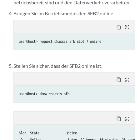
betriebsbereit sind und den Datenverkehr verarbeiten.
Bringen Sie im Betriebsmodus den SFB2 online.
content_copy
zoom_out_map
Stellen Sie sicher, dass der SFB2 online ist.
content_copy
zoom_out_map
content_copy
zoom_out_map
Slot  State              Uptime

 0    Online              1 day, 12 hours, 16 minutes, 38 seconds